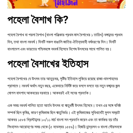
পহেলা বৈশাখ কি?
পহেলা বৈশাখ বা পয়লা বৈশাখ (বাংলা পঞ্জিকার প্রথম মাস বৈশাখের ১ তারিখ) বঙ্গাব্দের প্রথম
দিন, তথা বাংলা নববর্ষ। দিনটি সকল বাঙালি জাতির ঐতিহ্যবাহী বর্ষবরণের দিন। দিনটি
বাংলাদেশ এবং ভারতের পশ্চিমবঙ্গে নববর্ষ হিসেবে বিশেষ উৎসবের সাথে পালিত হয়।
পহেলা বৈশাখের ইতিহাস
পহেলা বৈশাখের যে উৎসব তার আতুড়ঘর, সৃষ্টির ইতিহাস লুকিয়ে রয়েছে রাজা-বাদশাহদের
প্রাসাদে। নববর্ষ অর্থাৎ নতুন বছর, একেবারে নির্দিষ্ট করে বললে বলতে হয় নতুন বঙ্গাব্দর জন্ম
মোগল বাদশাহ আকবরের দরবারে। আকবরই এই সনের প্রবর্তক।
এক সময় নববর্ষ পালিত হতো আর্তব উৎসব বা ঋতুধর্মী উৎসব হিসেবে। তখন এর সঙ্গে ঘনিষ্ঠ
সম্পর্ক ছিল কৃষির, কারণ কৃষিকাজ ছিল ঋতুনির্ভর। এই কৃষিকাজের সুবিধার্থেই মুগল সম্রাট
আকবর ১৫৮৪ খ্রিস্টাব্দের ১০/১১ মার্চ বাংলা সন প্রবর্তন করেন এবং তা কার্যকর হয় তাঁর
সিংহাসন-আরোহণের সময় থেকে (৫ নভেম্বর ১৫৫৬)। হিজরি চান্দ্রসন ও বাংলা সৌরসনকে