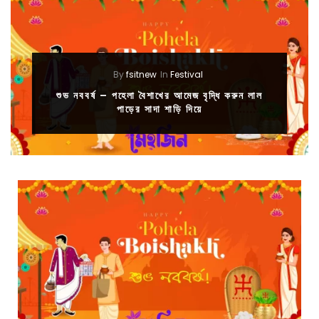
By
fsitnew
In
Festival
শুভ নববর্ষ – পহেলা বৈশাখের আমেজ বৃদ্ধি করুন লাল
পাড়ের সাদা শাড়ি দিয়ে