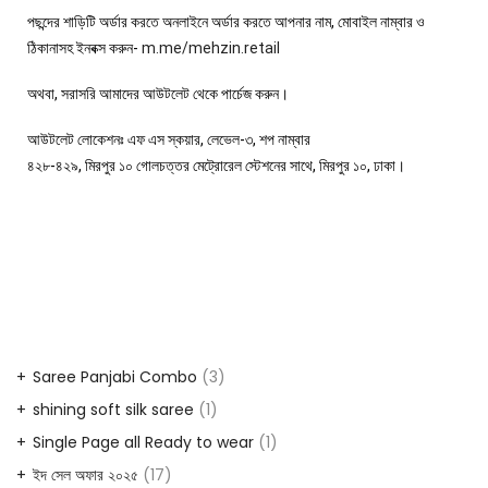
পছন্দের শাড়িটি অর্ডার করতে অনলাইনে অর্ডার করতে আপনার নাম, মোবাইল নাম্বার ও
ঠিকানাসহ ইনবক্স করুন-
m.me/mehzin.retail
অথবা, সরাসরি আমাদের আউটলেট থেকে পার্চেজ করুন।
আউটলেট লোকেশনঃ এফ এস স্কয়ার, লেভেল-৩, শপ নাম্বার
৪২৮-৪২৯, মিরপুর ১০ গোলচত্তর মেট্রোরেল স্টেশনের সাথে, মিরপুর ১০, ঢাকা।
Saree Panjabi Combo
3
shining soft silk saree
1
Single Page all Ready to wear
1
ইদ সেল অফার ২০২৫
17