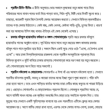
গ্রামীন রীতি-নীতিঃ
এ রীতি অনুসারে ভোর সকালে কৃষকেরা নতুন জামা গায়ে দিয়ে
পরিবারের সাথে নানান পদের ভর্তা দিয়ে পান্তা ভাত, পিঠা-পুলি, মিষ্টি খেয়ে দিনটি সূচনা করে।
তাছাড়া, কয়েকটি গ্রাম মিলে বৈশাখী মেলার আয়োজন করতো। সেখানে বিভিন্ন ব্যবসায়ীরাও
তাদের পণ্য মেলায় উঠাতেন। কেউ মাছ, কেউ খেলনা, কেউবা শাড়ি-চুড়ি, চুলের ফিতা। ধারণা
করা হয় আমাদের ইলিশ মাছ খাবার ঐতিহ্য এই মেলা থেকেই এসেছে।
রমনার বটমূলে ছায়ানটের বর্ষবরণ ও মঙ্গল-শোভাযাত্রাঃ
প্রতি বছর রমনার বটমূলে
ছায়ানটের গানের অনুষ্ঠান থাকে। সূর্য উঠার সাথে সাথে নতুন বছরের মঙ্গল কামনায় রমনার
বটমূল গানে গানে মুখরিত হয়ে উঠে। সকলে মিলে একই সুরে গেয়ে ওঠে-“এসো, হে বৈশাখ এসো
এসো”। আর ঢাকা বিশ্ববিদ্যালয়ের চারুকলা থেকে গ্রামীন সংস্কৃতিকে প্রাধান্য দিয়ে
বিভিন্ন মুখোশ ও মুর্তি বানিয়ে ঢাকার রাস্তায় শোভাযাত্রা করে বরণ করা হয় নতুন বছরকে।
এই শোভাযাত্রায় অংশ নিতে পারে সকলেই।
প্রাচীন বউমেলা ও ঘোড়ামেলাঃ
সোনারগাঁও এ ঈসা খাঁ এর আমলে বউমেলা হতো। সেখানে
স্থানীয় বটতলায় কুমারী, নববধূ ও মায়েরা তাদের মনের ইচ্ছা পূরণে পূজা করতো। পাঁঠা বলি
দেয়া হতো আগে। তবে এখন শান্তির বার্তার আশায় তারা দেবীর কাছে কবুতর বা পায়রা উড়িয়ে
দেয়। এছাড়াও সোনারগাঁও এ ঘোড়ামেলারও প্রচলন ছিলো। লোকমুখে প্রচলিত আছে যে,
আগে যামিনী সাধন নামের এক ব্যক্তি নববর্ষের দিন ঘোড়া চড়ে সবাইকে প্রসাদ দিত। তার
মৃত্যুর পরে সেখানে একটি স্মৃতিস্তম্ভ বানানো হয় এবং পরবর্তীতে এটিকে কেন্দ্র করে মেলার
আয়োজন হয়। আগে মাটির ঘোড়া রাখা হতো, এরপর থেকে মেলায় নাগর-দোলা, চরকা, ঘোড়ার