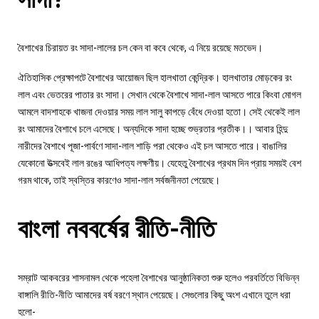
বৈশাখের চিরায়ত রং সাদা-লালের চল কেন বা কবে থেকে, এ নিয়ে রয়েছে মতভেদ।
ঐতিহাসিক প্রেক্ষাপটে বৈশাখের আয়োজন ছিল হালখাতা কেন্দ্রিক। হালখাতার মোড়কের রং
লাল এবং ভেতরের পাতার রং সাদা। সেখান থেকে বৈশাখে সাদা-লাল আসতে পারে কিংবা মোগল
আমলে বাদশাহকে খাজনা দেওয়ার সময় লাল সালু কাপড়ে বেঁধে দেওয়া হতো। সেই থেকেই লাল
রং আমাদের বৈশাখে চলে এসেছে। অন্যদিকে সাদা হচ্ছে শুভ্রতার প্রতীক।। আবার হিন্দু
নারীদের বৈশাখে পূজা-পার্বণে সাদা-লাল শাড়ি পরা থেকেও এই চল আসতে পারে। বাঙালির
যেকোনো উত্সবেই লাল রঙের আধিপত্য লক্ষণীয়। যেহেতু বৈশাখের প্রথম দিন প্রায় সময়ই বেশ
গরম থাকে, তাই স্বস্তির কারণেও সাদা-লাল সর্বজনীনতা পেয়েছে।
বাংলা নববর্ষের রীতি-নীতি
সম্রাট আকবরের শাসনামল থেকে পহেলা বৈশাখের আনুষ্ঠানিকতা শুরু হলেও পরবর্তিতে বিভিন্ন
বাঙ্গালি রীতি-নীতি আমাদের বর্ষ বরণে স্থান পেয়েছে। সেগুলোর কিছু অংশ এখানে তুলে ধরা
হলো-