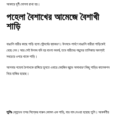
আকারে ঘূর্ণী দোলনা রাখা হয়।
পহেলা বৈশাখের আমেজে বৈশাখী
শাড়ি
বাঙালি নারীর কাছে শাড়ি হলো সৌন্দর্যের ব্যাকরণ। উৎসবে-পার্বণে বাঙালি নারীরা শাড়িকেই
বেছে নেন। আর সেই উৎসব যদি হয় বাংলা নববর্ষ, তবে নারীদের পছন্দের তালিকায় অবশ্যই
সবচেয়ে ওপরে থাকে শাড়ি।
আপনার পহেলা বৈশাখকে রাঙ্গিয়ে তুলতে এবারে মেহজিন ব্রান্ড অসাধারণ কিছু শাড়ির কালেকশন
নিয়ে হাজির হয়েছে।
তুলিঃ
ব্লেন্ডেড তসর সিল্কের দারুন কোমল এক শাড়ি, যার নাম দেওয়া হয়েছে তুলি। আকর্ষণীয়