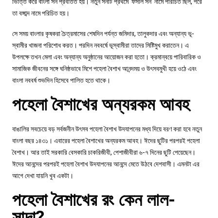
ভিত্তি করে বাংলা সন প্রবর্তিত হয়। নতুন সনটি প্রথমে ‘ফসলি সন’ নামে পরিচিত ছিল, পরে
তা বঙ্গাব্দ নামে পরিচিত হয়।
সে সময় বাংলার কৃষকরা চৈত্রমাসের শেষদিন পর্যন্ত জমিদার, তালুকদার এবং অন্যান্য ভূ-
স্বামীর খাজনা পরিশোধ করত। পরদিন নববর্ষে ভূস্বামীরা তাদের মিষ্টিমুখ করাতেন। এ
উপলক্ষে তখন মেলা এবং অন্যান্য অনুষ্ঠানের আয়োজন করা হতো। ক্রমান্বয়ে পারিবারিক ও
সামাজিক জীবনের সঙ্গে ঘনিষ্ঠভাবে মিশে পহেলা বৈশাখ আনন্দময় ও উৎসবমুখী হয়ে ওঠে এবং
বাংলা নববর্ষ শুভদিন হিসেবে পালিত হতে থাকে।
পহেলা বৈশাখের অন্যরকম আবহ
বাঙালির সবচেয়ে বড় সর্বজনীন উৎসব পহেলা বৈশাখ উদযাপনের মধ্য দিয়ে বরণ করা হবে নতুন
বাংলা বছর ১৪৩১। এবারের পহেলা বৈশাখের অন্যরকম আবহ। ঈদের ছুটির পরপরই পহেলা
বৈশাখ। আর তাই সরকারি বেসকারি চাকরিজীবী, পেশাজীবীরা ৬-৭ দিনের ছুটি পেয়েছেন।
ঈদের আনন্দের পরপরই পহেলা বৈশাখ উদযাপনের আনন্দে মেতে উঠবে দেশবাসী। এমনটা এর
আগে দেখা যায়নি খুব একটা।
পহেলা বৈশাখের রং কেন লাল-
সাদা?