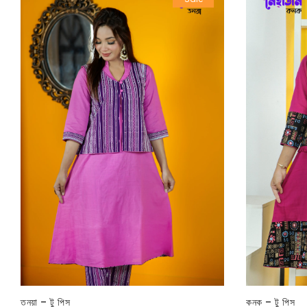
তনয়া – টু পিস
কনক – টু পিস