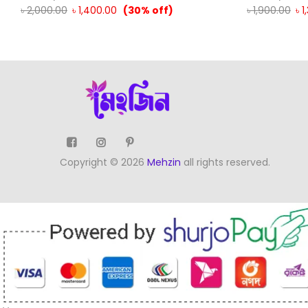
৳
2,000.00
৳
1,400.00
(30% off)
৳
1,900.00
৳
1
Copyright © 2026
Mehzin
all rights reserved.