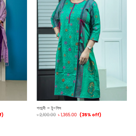
শতাব্দী – টু-পিস
f)
৳
2,100.00
৳
1,365.00
(35% off)