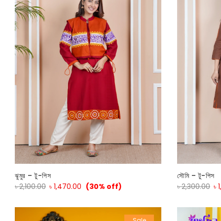
ঝুমুর – টু-পিস
সৌমি – টু-পিস
৳
2,100.00
৳
1,470.00
(30% off)
৳
2,300.00
৳
Sale