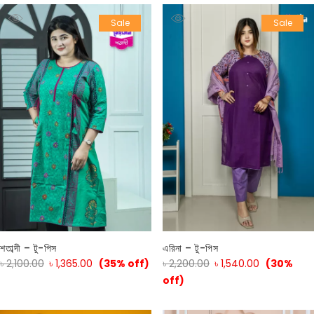
Sale
Sale
শতাব্দী – টু-পিস
এরিনা – টু-পিস
৳
2,100.00
৳
1,365.00
(35% off)
৳
2,200.00
৳
1,540.00
(30%
off)