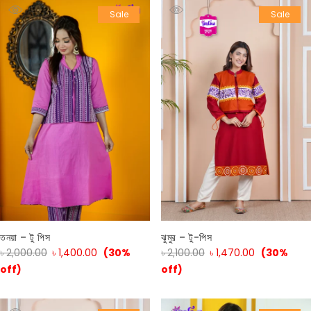
Sale
Sale
তনয়া – টু পিস
ঝুমুর – টু-পিস
৳
2,000.00
৳
1,400.00
(30%
৳
2,100.00
৳
1,470.00
(30%
off)
off)