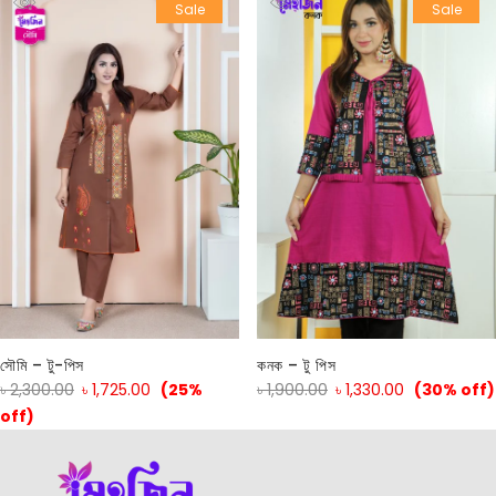
Sale
Sale
সৌমি – টু-পিস
কনক – টু পিস
৳
2,300.00
৳
1,725.00
(25%
৳
1,900.00
৳
1,330.00
(30% off)
off)