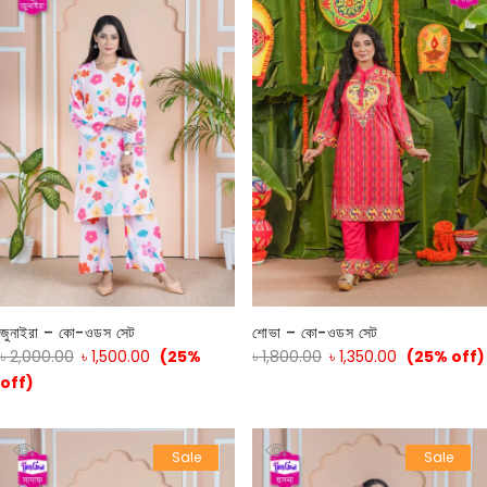
জুনাইরা – কো-ওডস সেট
শোভা – কো-ওডস সেট
৳
2,000.00
৳
1,500.00
(25%
৳
1,800.00
৳
1,350.00
(25% off)
off)
Sale
Sale