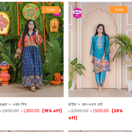
Sale
Sale
রঞ্জনা – ওয়ান পিস
রাইমা – কো-ওডস সেট
৳
1,600.00
৳
1,360.00
(15% off)
৳
2,000.00
৳
1,500.00
(25%
off)