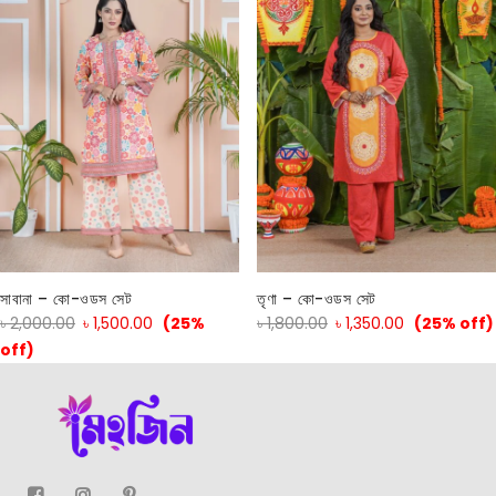
সাবানা – কো-ওডস সেট
তৃণা – কো-ওডস সেট
৳
2,000.00
৳
1,500.00
(25%
৳
1,800.00
৳
1,350.00
(25% off)
off)