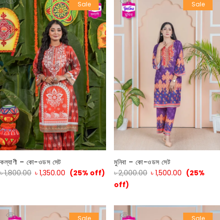
Sale
Sale
কল্যাণী – কো-ওডস সেট
মুনিবা – কো-ওডস সেট
৳
1,800.00
৳
1,350.00
(25% off)
৳
2,000.00
৳
1,500.00
(25%
off)
Sale
Sale