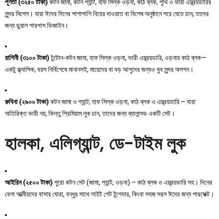
পূর্ণতা (৩২৫০ টাকা)
কটন জামা, কটন প্যান্ট, হাফ সিল্ক ওড়না, কাঠ ব্লক, পুথি ও ভারী এম্ব্রয়ডারির
সুন্দর মিশেল। যারা ঈদের দিনের পাশাপাশি বিয়ের দাওয়াত বা বিশেষ অনুষ্ঠানে পরে যেতে চান, তাদের
জন্য ডুয়াল পারপাস ডিজাইন।
রাগিনী (৩১০০ টাকা)
টুটোন-কটন জামা, হাফ সিল্ক ওড়না, ভারী এম্ব্রয়ডারি, ওড়নায় কাঠ ব্লক—
একটু ক্ল্যাসিক, বয়স নির্বিশেষে মানানসই, মায়েদের বা বড় আপুদের জন্যও খুব সুন্দর অপশন।
রুবিনা (২৯০০ টাকা)
কটন জামা ও প্যান্ট, হাফ সিল্ক ওড়না, কাঠ ব্লক ও এম্ব্রয়ডারি – যারা
অতিরিক্ত ভারী নয়, কিন্তু প্রিমিয়াম লুক চান, তাদের জন্য ব্যালান্সড একটি সেট।
হালকা, এলিগ্যান্ট, ডে-টাইম লুক
আইরিন (২৫০০ টাকা)
পুরো কটন সেট (জামা, প্যান্ট, ওড়না) – কাঠ ব্লক ও এম্ব্রয়ডারি সহ। দিনের
বেলা আত্মীয়দের বাসায় ঘোরা, বন্ধুর সাথে লাইট গেট টুগেদার, কিংবা সহজ সরল ঈদের জন্য পারফেক্ট।