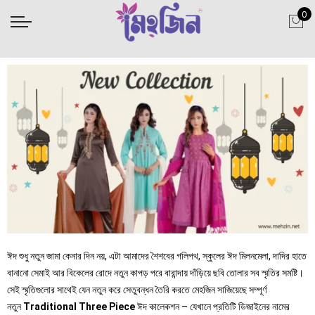
0
ঈদ শুধু নতুন জামা কেনার দিন নয়, এটা আমাদের শৈশবের গলিপথ, স্কুলের ঈদ মিলনমেলা, দাদির হাতে
বানানো সেমাই আর বিকেলের রোদে নতুন কাপড় পরে বারান্দায় দাঁড়িয়ে ছবি তোলার সব স্মৃতির সমষ্টি।
সেই স্মৃতিগুলোর সাথেই যেন নতুন করে সেতুবন্ধন তৈরি করতে মেহজিন সাজিয়েছে সম্পূর্ণ
নতুন
Traditional Three Piece
ঈদ কালেকশন – যেখানে প্রতিটি ডিজাইনের নামের