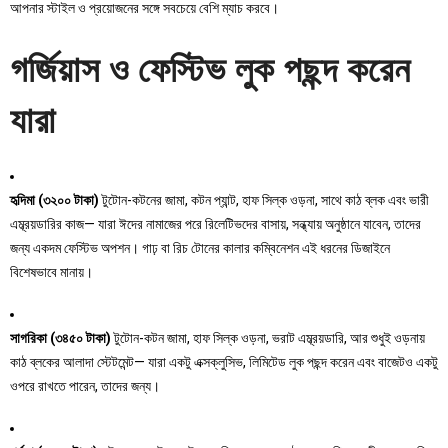
আপনার স্টাইল ও প্রয়োজনের সঙ্গে সবচেয়ে বেশি ম্যাচ করবে।
গর্জিয়াস ও ফেস্টিভ লুক পছন্দ করেন
যারা
হৃদিমা (৩২০০ টাকা)
টুটোন-কটনের জামা, কটন প্যান্ট, হাফ সিল্ক ওড়না, সাথে কাঠ ব্লক এবং ভারী
এম্ব্রয়ডারির কাজ— যারা ঈদের নামাজের পরে রিলেটিভদের বাসায়, সন্ধ্যায় অনুষ্ঠানে যাবেন, তাদের
জন্য একদম ফেস্টিভ অপশন। গাঢ় বা রিচ টোনের কালার কম্বিনেশন এই ধরনের ডিজাইনে
বিশেষভাবে মানায়।
সাগরিকা (৩৪৫০ টাকা)
টুটোন-কটন জামা, হাফ সিল্ক ওড়না, ভরাট এম্ব্রয়ডারি, আর শুধুই ওড়নায়
কাঠ ব্লকের আলাদা স্টেটমেন্ট— যারা একটু এক্সক্লুসিভ, লিমিটেড লুক পছন্দ করেন এবং বাজেটও একটু
ওপরে রাখতে পারেন, তাদের জন্য।