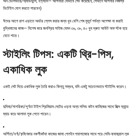
অন ডেলিভারি/অ্যাডভান্স, ইত্যাদি— আপনারা যেভাবে সেট করেছেন, সেখানে আপনার নিজস্ব
ডিটেইল যোগ করতে পারবেন)
ঈদের আগে রাশ এড়াতে অর্ডার প্লেস করার জন্য খুব বেশি শেষ মুহূর্ত পর্যন্ত অপেক্ষা না করাই
বুদ্ধিমানের কাজ— বিশেষ করে জনপ্রিয় সাইজ যেমন ৩৬, ৩৮, ৪০ খুব দ্রুত আউট অফ স্টক হয়ে
যেতে পারে।
স্টাইলিং টিপস: একটি থ্রি-পিস,
একাধিক লুক
একই সেট দিয়ে একাধিক লুক তৈরি করাও কিন্তু সম্ভব, যদি একটু সচেতনভাবে স্টাইলিং করেন।
হৃদিমা/সাগরিকা/পূর্ণতা টাইপ প্রিমিয়াম সেটের ওড়না অন্য সলিড কটন কামিজের সাথে মিক্স অ্যান্ড
ম্যাচ করে আলাদা লুক পেতে পারেন।
অর্পিতা/বর্ণা/কৃষ্ণিকার নকশীকাঁথা কাজের জামা প্লেইন প্যালাজোর সাথে পরে সেমি-ক্যাজুয়াল লুক