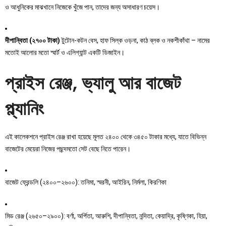
ও আধুনিকের মাঝখানে নিজেকে খুঁজে পান, তাদের জন্য অসাধারণ চয়েস।
দীপান্বিতা (২৭০০ টাকা)
টুটোন-কটন বেস, হাফ সিল্ক ওড়না, কাঠ ব্লক ও নকশীকাঁথা – নামের
মতোই আলোর মতো স্মার্ট ও এলিগ্যান্ট একটি ডিজাইন।
প্রাইস রেঞ্জ, ভ্যালু আর বাজেট
প্ল্যানিং
এই কালেকশনে প্রাইস রেঞ্জ রাখা হয়েছে মূলত ২৪০০ থেকে ৩৪৫০ টাকার মধ্যে, যাতে বিভিন্ন
বাজেটের মেয়েরা নিজের পছন্দমতো সেট বেছে নিতে পারেন।
বাজেট ফ্রেন্ডলি (২৪০০–২৬০০): তনিমা, স্মরনী, আইরিন, নির্মলা, কিরণিকা
মিড রেঞ্জ (২৬৫০–২৯০০): বর্ণা, অর্পিতা, আরুশি, দীপান্বিতা, নন্দিতা, কেয়াদ্রি, কৃষ্ণিকা, হিয়া,