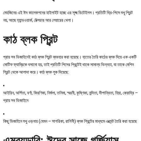
মেহজিনের এই ঈদ কালেকশনের হাইলাইট হচ্ছে এর সূক্ষ্ম ডিটেইলস। প্রতিটি থ্রি-পিসে শুধু প্রিন্ট
নয়, আছে হ্যান্ডওয়ার্ক, টেক্সচার আর লেয়ারের খেলা।
কাঠ ব্লক প্রিন্ট
প্রায় সব ডিজাইনেই কাঠ ব্লক প্রিন্ট ব্যবহার করা হয়েছে। হাতের তৈরি কাঠের ব্লক দিয়ে এক একটি
মোটিফ ফ্যাব্রিকে বসানো হয়, তাই প্রতিটি পিসের প্রিন্টেই থাকে সামান্য ভিন্নতা, যা তাকে মেশিন
প্রিন্ট থেকে আলাদা করে। কাঠ ব্লক লুক দিয়েছে:
আইরিন, অর্পিতা, বর্ণা, কিরণিকা, নির্মলা, তনিমা, স্মরনী, কৃষ্ণিকা, নন্দিতা, দীপান্বিতা, হিয়া, কেয়াদ্রি –
প্রায় সব ডিজাইনে
কিছু ডিজাইনে শুধু ওড়নায় (যেমন – সাগরিকা, রাগিনী) ব্লক প্রিন্টের মাধ্যমে এক্সেন্ট তৈরি করা হয়েছে
এম্ব্রয়ডারি: ঈদের সাজে গর্জিয়াস