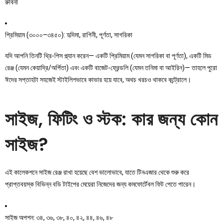
রুবিনা
প্রিমিয়াম (৩০০০–৩৪৫০): হৃদিমা, রাগিনী, পূর্ণতা, সাগরিকা
যদি আপনি তিনটি থ্রি-পিস প্ল্যান করেন— একটি প্রিমিয়াম (যেমন সাগরিকা বা পূর্ণতা), একটি মিড
রেঞ্জ (যেমন কেয়াদ্রি/অর্পিতা) এবং একটি বাজেট-ফ্রেন্ডলি (যেমন তনিমা বা আইরিন)— তাহলে পুরো
ঈদের সপ্তাহটা সহজেই স্টাইলিশভাবে কাভার হয়ে যাবে, অথচ খরচও থাকবে কন্ট্রোলে।
সাইজ, ফিটিং ও স্টক: কার জন্য কোন
সাইজ?
এই কালেকশনে সাইজ রেঞ্জ রাখা হয়েছে বেশ ভালোভাবে, যাতে টিনএজার থেকে শুরু করে
প্রাপ্তবয়স্ক বিভিন্ন বডি টাইপের মেয়েরা নিজেদের জন্য কমফোর্টেবল ফিট পেতে পারেন।
সাইজ অপশন: ৩৪, ৩৬, ৩৮, ৪০, ৪২, ৪৪, ৪৬, ৪৮