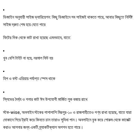
ডিজাইন অনুযায়ী সাইজ ভ্যারিয়েশন: কিছু ডিজাইনে সব সাইজই থাকতে পারে, আবার কিছুতে নির্দিষ্ট
সাইজ দ্রুত শেষ হয়ে যেতে পারে
ফিটের দিক থেকে কাট রাখা হয়েছে এমনভাবে, যাতে:
খুব বেশি টাইট না হয়ে, নরমাল ফিট হয়
হিপ ও বস্ট এরিয়ায় পর্যাপ্ত স্পেস থাকে
স্লিভের দৈর্ঘ্য ও গলার কাট ঈদ উপযোগী মার্জিত লুক বজায় রাখে
স্টক-wise, অনলাইন স্টকের পাশাপাশি মিরপুর-১০ ও রাজশাহীতেও পণ্য রাখা হয়েছে, যাতে যারা
দোকানে গিয়ে ট্রাই করে কিনতে চান তারাও সুবিধা পান। অনলাইনে বুক করে শোরুম থেকে কালেক্ট
করাও আপনার জন্য একটি প্র্যাকটিক্যাল অপশন হতে পারে।