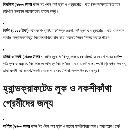
কিরণিকা (২৬০০ টাকা)
কটন থ্রি-পিস, কাঠ ব্লক ও এম্ব্রয়ডারি। যারা সিম্পল কিন্তু ডিটেইলে
রুচিশীল ডিজাইন ভালোবাসেন, তাদের জন্য।
নির্মলা (২৫০০ টাকা)
কটন জামা-প্যান্ট, হাফ সিল্ক ওড়না, কাঠ ব্লক ও এম্ব্রয়ডারি। যারা একদিকে
আরাম, অন্যদিকে কিছুটা রিচনেস রাখতে চান, তারা সহজেই নির্মলা সিলেক্ট করতে পারেন।
তনিমা ও স্মরনী (২৪০০ টাকা)
বাজেট-ফ্রেন্ডলি, কিন্তু কাজ ও কোয়ালিটিতে কোনো কমতি নেই—
কাঠ ব্লক ও এম্ব্রয়ডারির কাজসহ কটন ফ্যাব্রিকে তৈরি। যারা একই সঙ্গে ২–৩টা থ্রি-পিস কিনবেন,
তারা একটা সেট তনিমা/স্মরনী রাখতে পারেন ডেইলি বা সিম্পল ঈদ ডের জন্য।
হ্যান্ডক্রাফটেড লুক ও নকশীকাঁথা
প্রেমীদের জন্য
অর্পিতা (২৭০০ টাকা)
কটন থ্রি-পিস, কাঠ ব্লক ও হাতের নকশীকাঁথার কাজ। যারা হ্যান্ডওয়ার্ক,