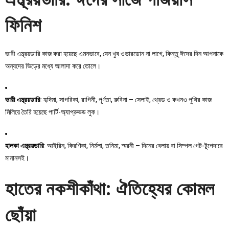
ফিনিশ
ভারী এম্ব্রয়ডারি কাজ করা হয়েছে এমনভাবে, যেন খুব ওভারডোন না লাগে, কিন্তু ঈদের দিন আপনাকে
অন্যদের ভিড়ের মধ্যে আলাদা করে তোলে।
ভারী এম্ব্রয়ডারি
: হৃদিমা, সাগরিকা, রাগিনী, পূর্ণতা, রুবিনা – সেলাই, থ্রেড ও কখনও পুথির কাজ
মিলিয়ে তৈরি হয়েছে পার্টি-অ্যাপ্রুভড লুক।
হালকা এম্ব্রয়ডারি
: আইরিন, কিরণিকা, নির্মলা, তনিমা, স্মরনী – দিনের বেলায় বা সিম্পল গেট-টুগেদারে
মানানসই।
হাতের নকশীকাঁথা: ঐতিহ্যের কোমল
ছোঁয়া