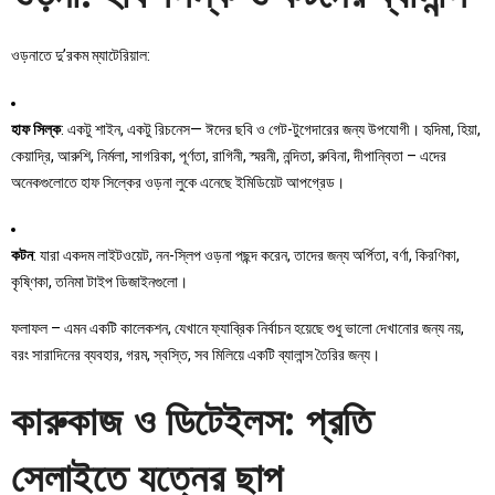
ওড়নাতে দু’রকম ম্যাটেরিয়াল:
হাফ সিল্ক
: একটু শাইন, একটু রিচনেস— ঈদের ছবি ও গেট-টুগেদারের জন্য উপযোগী। হৃদিমা, হিয়া,
কেয়াদ্রি, আরুশি, নির্মলা, সাগরিকা, পূর্ণতা, রাগিনী, স্মরনী, নন্দিতা, রুবিনা, দীপান্বিতা – এদের
অনেকগুলোতে হাফ সিল্কের ওড়না লুকে এনেছে ইমিডিয়েট আপগ্রেড।
কটন
: যারা একদম লাইটওয়েট, নন-স্লিপ ওড়না পছন্দ করেন, তাদের জন্য অর্পিতা, বর্ণা, কিরণিকা,
কৃষ্ণিকা, তনিমা টাইপ ডিজাইনগুলো।
ফলাফল – এমন একটি কালেকশন, যেখানে ফ্যাব্রিক নির্বাচন হয়েছে শুধু ভালো দেখানোর জন্য নয়,
বরং সারাদিনের ব্যবহার, গরম, স্বস্তি, সব মিলিয়ে একটি ব্যালান্স তৈরির জন্য।
কারুকাজ ও ডিটেইলস: প্রতি
সেলাইতে যত্নের ছাপ