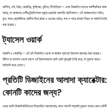
অর্পিতা, বর্ণা, হিয়া, কেয়াদ্রি, কৃষ্ণিকা, নন্দিতা, দীপান্বিতা – এসব ডিজাইনে হাতের নকশীকাঁথার কাজ
আছে, যা আমাদের দেশীয় ট্র্যাডিশনাল হ্যান্ডওয়ার্কের সরাসরি প্রতিফলন। এই কাজগুলোতে লাইন,
ফুল, পাতা, জ্যামিতিক মোটিফ দিয়ে জামা ও ওড়নার বর্ডার, গলা ও গায়ে হালকা গ্রিড বা প্যাটার্ন তৈরি
করা হয়েছে।
ট্যাসেল ওয়ার্ক
আরুশি ও কেয়াদ্রি – এই দুই ডিজাইনে ওড়না বা জামার প্রান্তে ট্যাসেল ব্যবহার করা হয়েছে।
হাঁটলে বা বাতাসে ওড়না নড়লে এই ট্যাসেলগুলো ছোট ছোট মুভমেন্ট তৈরি করে, যা লুককে আরও
লাইভলি করে তোলে।
প্রতিটি ডিজাইনের আলাদা ক্যারেক্টার:
কোনটি কাদের জন্য?
এবার আসি ডিজাইনভিত্তিক বিস্তারিত আলোচনায়, যাতে আপনি সহজেই বুঝতে পারেন কোন সেটটি