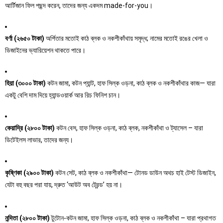
আর্টিজান ফিল পছন্দ করেন, তাদের জন্য একদম made-for-you।
বর্ণা (২৬৫০ টাকা)
অর্পিতার মতোই কাঠ ব্লক ও নকশীকাঁথায় সমৃদ্ধ; নামের মতোই রঙের খেলা ও
ডিজাইনের ভ্যারিয়েশন থাকতে পারে।
হিয়া (৩০০০ টাকা)
কটন জামা, কটন প্যান্ট, হাফ সিল্ক ওড়না, কাঠ ব্লক ও নকশীকাঁথার কাজ— যারা
একটু বেশি দাম দিয়ে হ্যান্ডওয়ার্ক আর রিচ ফিনিশ চান।
কেয়াদ্রি (২৮০০ টাকা)
কটন বেস, হাফ সিল্ক ওড়না, কাঠ ব্লক, নকশীকাঁথা ও ট্যাসেল – যারা
ডিটেইলস লাভার, তাদের জন্য।
কৃষ্ণিকা (২৯০০ টাকা)
কটন সেট, কাঠ ব্লক ও নকশীকাঁথা— টোনড ডাউন অথচ হাই টেস্ট ডিজাইন,
যেটা বহু বছর পরা যায়, দ্রুত ‘আউট অব ট্রেন্ড’ হয় না।
নন্দিতা (২৮০০ টাকা)
টুটোন-কটন জামা, হাফ সিল্ক ওড়না, কাঠ ব্লক ও নকশীকাঁথা – যারা প্রথাগত