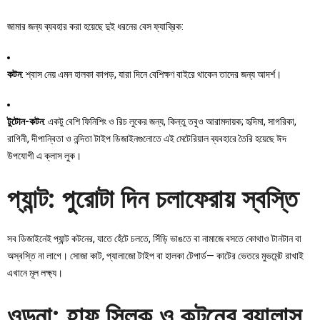
জামার জন্য ব্যবহার করা হয়েছে দুই ধরনের বেস ফ্যাব্রিক:
কটন
: শ্বাস নেয় এমন হালকা কাপড়, যারা দিনে বেশিক্ষণ বাইরে থাকেন তাদের জন্য আদর্শ।
টুটোন-কটন
: একটু বেশি ফিনিশিং ও রিচ লুকের জন্য, কিন্তু তবুও আরামদায়ক; হৃদিমা, সাগরিকা,
রাগিনী, দীপান্বিতা ও নন্দিতা টাইপ ডিজাইনগুলোতে এই মেটেরিয়াল ব্যবহারে তৈরি হয়েছে ঈদ
উপযোগী এ ক্লাস লুক।
প্যান্ট: পুরোটা দিন চলাফেরায় স্বস্তি
সব ডিজাইনেই প্যান্ট কটনের, যাতে হেঁটে চলতে, সিঁড়ি ভাঙতে বা নামাজে বসতে কোথাও টানটান বা
অস্বস্তি না লাগে। সোজা কাট, প্যালাজো টাইপ বা হালকা টেপার্ড— কাটের ভেতরে মুভমেন্ট রাখাই
এখানে মূল লক্ষ্য।
ওড়না: হাফ সিল্ক ও কটনের ব্যালান্স