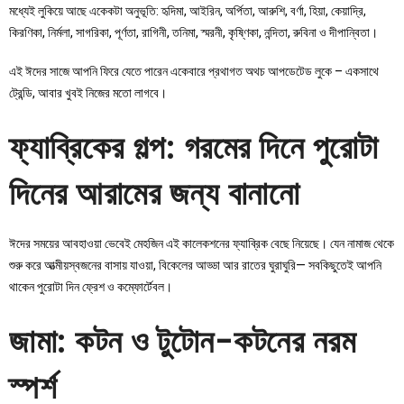
মধ্যেই লুকিয়ে আছে একেকটা অনুভূতি: হৃদিমা, আইরিন, অর্পিতা, আরুশি, বর্ণা, হিয়া, কেয়াদ্রি,
কিরণিকা, নির্মলা, সাগরিকা, পূর্ণতা, রাগিনী, তনিমা, স্মরনী, কৃষ্ণিকা, নন্দিতা, রুবিনা ও দীপান্বিতা।
এই ঈদের সাজে আপনি ফিরে যেতে পারেন একেবারে প্রথাগত অথচ আপডেটেড লুকে – একসাথে
ট্রেন্ডি, আবার খুবই নিজের মতো লাগবে।
ফ্যাব্রিকের গল্প: গরমের দিনে পুরোটা
দিনের আরামের জন্য বানানো
ঈদের সময়ের আবহাওয়া ভেবেই মেহজিন এই কালেকশনের ফ্যাব্রিক বেছে নিয়েছে। যেন নামাজ থেকে
শুরু করে আত্মীয়স্বজনের বাসায় যাওয়া, বিকেলের আড্ডা আর রাতের ঘুরাঘুরি— সবকিছুতেই আপনি
থাকেন পুরোটা দিন ফ্রেশ ও কম্ফোর্টেবল।
জামা: কটন ও টুটোন-কটনের নরম
স্পর্শ