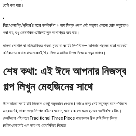
তৈরি করা যায়।
হিয়া/কেয়াদ্রি/নন্দিতা’র মতো নকশীকাঁথা + হাফ সিল্ক ওড়না সেট সন্ধ্যার কোনো ছোট অনুষ্ঠানেও
পরা যায়, শুধু এক্সেসরিজ পাল্টালেই লুক আপগ্রেড হয়ে যায়।
হালকা সোনালি বা অক্সিডাইজড গয়না, ন্যুড বা ব্রাইট লিপস্টিক— আপনার পছন্দের মতো কয়েকটা
কম্বিনেশন মাথায় রাখলে একই থ্রি-পিসে একাধিক দিনও নিজেকে নতুন লাগবে।
শেষ কথা: এই ঈদে আপনার নিজস্ব
গল্প লিখুন মেহজিনের সাথে
ঈদে আমরা সবাই চাই নিজেকে একটু নতুনভাবে দেখতে। কারও জন্য সেই নতুনত্ব মানে গর্জিয়াস
এম্ব্রয়ডারি, কারও জন্য সিম্পল কটনের আরাম, আবার কারও জন্য হাতের নকশীকাঁথার টাচ।
মেহজিনের এই নতুন Traditional Three Piece কালেকশন ঠিক সেই ভিন্ন ভিন্ন
চাহিদাগুলোকেই এক জায়গায় এনে মিলিয়ে দিয়েছে।