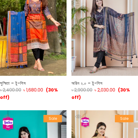
সুস্মিতা – টু-পিস
অরিন ২.০ – টু-পিস
৳
2,400.00
৳
1,680.00
(30%
৳
2,900.00
৳
2,030.00
(30%
off)
off)
Sale
Sale