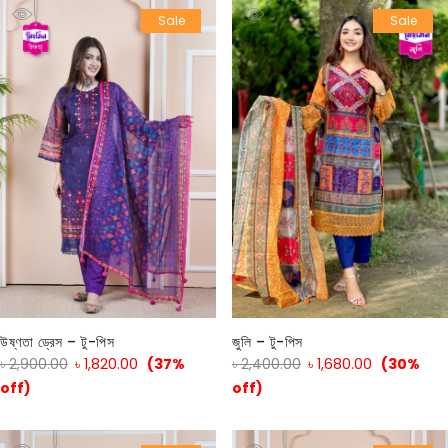
Sale
Sale
উষ্ণতা ড্রেস – টু-পিস
জুলি – টু-পিস
৳
2,900.00
৳
1,820.00
(37%
৳
2,400.00
৳
1,680.00
(30%
off)
off)