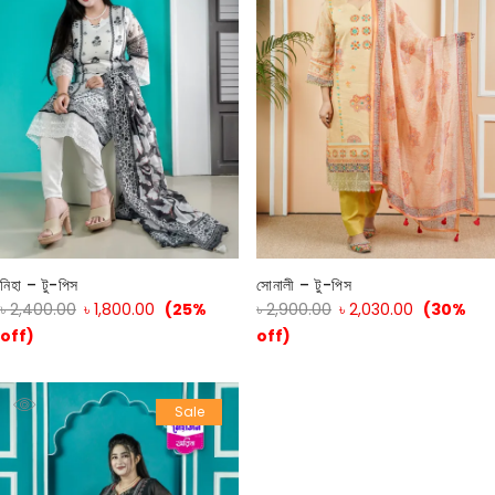
নিহা – টু-পিস
সোনালী – টু-পিস
৳
2,400.00
৳
1,800.00
(25%
৳
2,900.00
৳
2,030.00
(30%
off)
off)
Sale