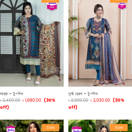
সায়রা – টু-পিস
তৃর্ষা ড্রেস – টু-পিস
৳
2,400.00
৳
1,680.00
(30%
৳
2,900.00
৳
2,030.00
(30%
off)
off)
Sale
Sale