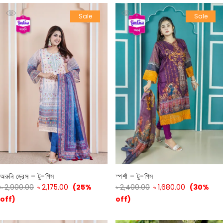
Sale
Sale
অরুনি ড্রেস – টু-পিস
স্পর্শা – টু-পিস
৳
2,900.00
৳
2,175.00
(25%
৳
2,400.00
৳
1,680.00
(30%
off)
off)