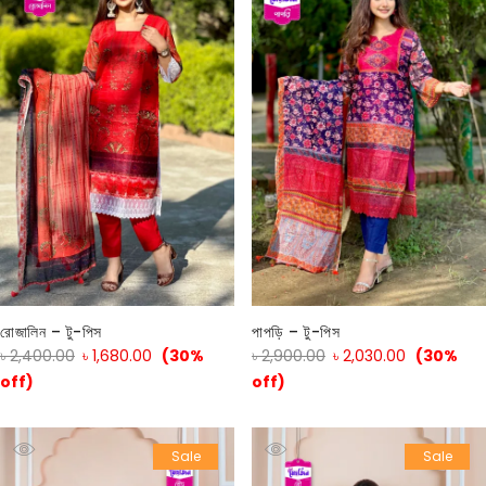
রোজালিন – টু-পিস
পাপড়ি – টু-পিস
৳
2,400.00
৳
1,680.00
(30%
৳
2,900.00
৳
2,030.00
(30%
off)
off)
Sale
Sale