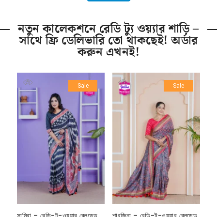
নতুন কালেকশনে রেডি ট্যু ওয়্যার শাড়ি –
সাথে ফ্রি ডেলিভারি তো থাকছেই! অর্ডার
করুন এখনই!
Sale
Sale
সামিরা – রেডি-টু-ওয়্যার ব্লেন্ডেড
শারজিনা – রেডি-টু-ওয়্যার ব্লেন্ডেড