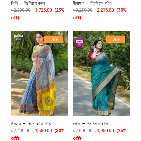
লিলি – প্রিমিয়াম কটন
বীরাঙ্গনা – প্রিমিয়াম কটন
৳
2,300.00
৳
1,725.00
(25%
৳
3,250.00
৳
2,275.00
(30%
off)
off)
Sale
Sale
ইলহাম – পিওর কটন শাড়ি
দোলা – প্রিমিয়াম কটন
৳
2,400.00
৳
1,680.00
(30%
৳
2,600.00
৳
1,950.00
(25%
off)
off)