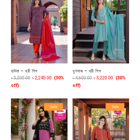
হৃদিমা – থ্রী পিস
খুশনাজ – থ্রী পিস
৳
3,200.00
৳
2,240.00
(30%
৳
4,600.00
৳
3,220.00
(30%
off)
off)
Sale
Sale