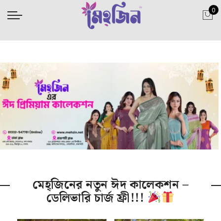
0
মেহ্‌জিনের নতুন ঈদ কালেকশন –
ডেলিভারি চার্জ ফ্রী!!!