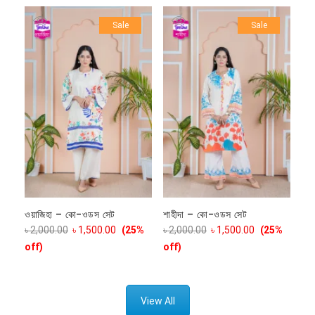
Sale
Sale
ওয়াজিহা – কো-ওডস সেট
শাহীদা – কো-ওডস সেট
৳
2,000.00
৳
1,500.00
(25%
৳
2,000.00
৳
1,500.00
(25%
off)
off)
View All