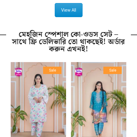
View All
মেহজিন স্পেশাল কো-ওডস সেট –
সাথে ফ্রি ডেলিভারি তো থাকছেই! অর্ডার
করুন এখনই!
Sale
Sale