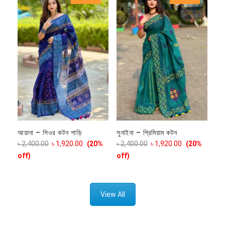
আয়ানা – পিওর কটন শাড়ি
সুনাইনা – প্রিমিয়াম কটন
৳
2,400.00
৳
1,920.00
(20%
৳
2,400.00
৳
1,920.00
(20%
off)
off)
View All