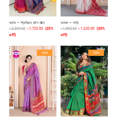
অর্চনা – প্রিমিয়াম কটন মিক্স
অলকা – শাড়ি
৳
2,300.00
৳
1,725.00
(25%
৳
1,900.00
৳
1,520.00
(20%
off)
off)
Sale
Sale