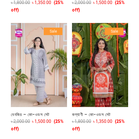
৳
1,800.00
৳
1,350.00
(25%
৳
2,000.00
৳
1,500.00
(25%
off)
off)
Sale
Sale
বেনজির – কো-ওডস সেট
কল্যাণী – কো-ওডস সেট
৳
2,000.00
৳
1,500.00
(25%
৳
1,800.00
৳
1,350.00
(25%
off)
off)