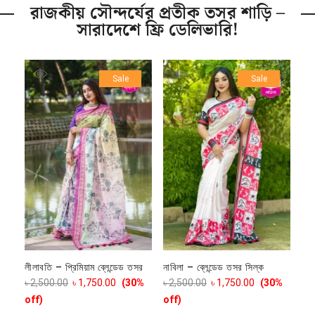
রাজকীয় সৌন্দর্যের প্রতীক তসর শাড়ি –
সারাদেশে ফ্রি ডেলিভারি!
Sale
Sale
লীলাবতি – প্রিমিয়াম ব্লেন্ডেড তসর
নাবিলা – ব্লেন্ডেড তসর সিল্ক
৳
2,500.00
৳
1,750.00
(30%
৳
2,500.00
৳
1,750.00
(30%
off)
off)