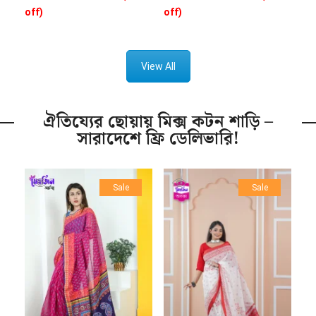
off)
off)
View All
ঐতিয্যের ছোয়ায় মিক্স কটন শাড়ি –
সারাদেশে ফ্রি ডেলিভারি!
Sale
Sale