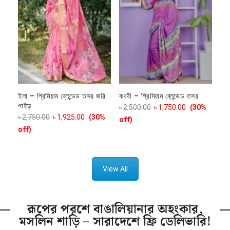
ইলা – প্রিমিয়াম ব্লেন্ডেড তসর জরি
করবী – প্রিমিয়াম ব্লেন্ডেড তসর
পাইড়
৳
2,500.00
৳
1,750.00
(30%
৳
2,750.00
৳
1,925.00
(30%
off)
off)
View All
রূপের পরশে বাঙালিয়ানার অহংকার,
মসলিন শাড়ি – সারাদেশে ফ্রি ডেলিভারি!