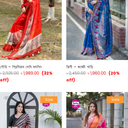
গৌরি – প্রিমিয়াম সেমি মসলিন
শিল্পী – জর্জেট শাড়ি
৳
2,925.00
৳
1,989.00
(32%
৳
2,450.00
৳
1,960.00
(20%
off)
off)
Sale
Sale