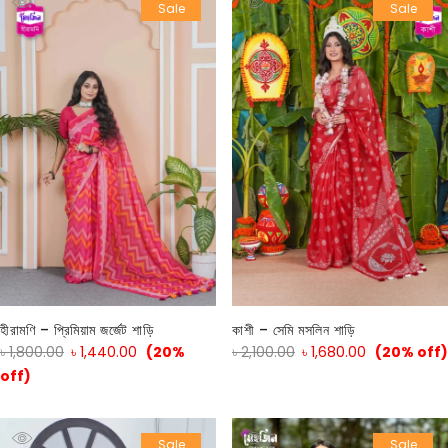
Sale
Sale
হীরামণি – প্রিমিয়াম জর্জেট শাড়ি
কাশী – সেমি মসলিন শাড়ি
৳
1,800.00
৳
1,440.00
(20%
৳
2,100.00
৳
1,680.00
(20% off)
off)
Sale
Sale