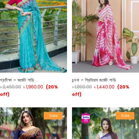
প্রতীক্ষা – জর্জেট শাড়ি
চন্দনা – প্রিমিয়াম জর্জেট শাড়ি
৳
2,450.00
৳
1,960.00
(20%
৳
1,800.00
৳
1,440.00
(20%
off)
off)
Sale
Sale