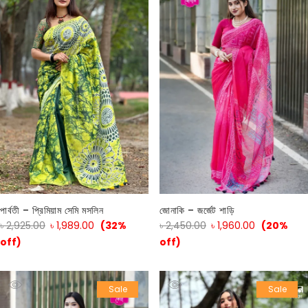
পার্বতী – প্রিমিয়াম সেমি মসলিন
জোনাকি – জর্জেট শাড়ি
৳
2,925.00
৳
1,989.00
(32%
৳
2,450.00
৳
1,960.00
(20%
off)
off)
Sale
Sale