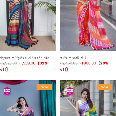
শকুন্তলা – প্রিমিয়াম সেমি মসলিন শাড়ি
লাবিবা – জর্জেট শাড়ি
৳
2,925.00
৳
1,989.00
(32%
৳
2,450.00
৳
1,960.00
(20%
off)
off)
Sale
Sale