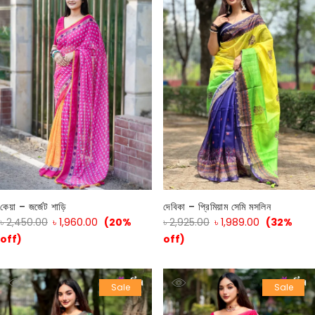
কেয়া – জর্জেট শাড়ি
দেবিকা – প্রিমিয়াম সেমি মসলিন
৳
2,450.00
৳
1,960.00
(20%
৳
2,925.00
৳
1,989.00
(32%
off)
off)
Sale
Sale