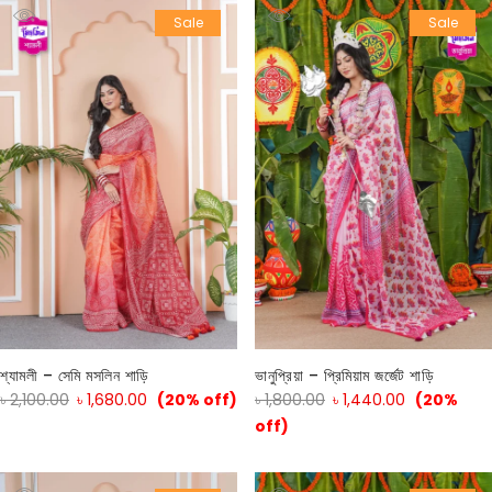
Sale
Sale
শ্যামলী – সেমি মসলিন শাড়ি
ভানুপ্রিয়া – প্রিমিয়াম জর্জেট শাড়ি
৳
2,100.00
৳
1,680.00
(20% off)
৳
1,800.00
৳
1,440.00
(20%
off)