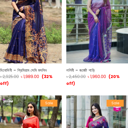
বিনোদিনী – প্রিমিয়াম সেমি মসলিন
ললিনী – জর্জেট শাড়ি
৳
2,925.00
৳
1,989.00
(32%
৳
2,450.00
৳
1,960.00
(20%
off)
off)
Sale
Sale