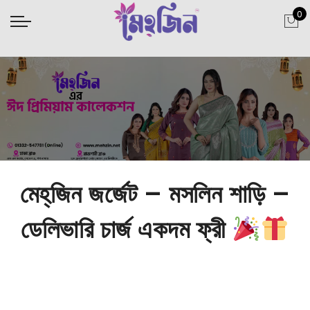
0
মেহ্‌জিন জর্জেট – মসলিন শাড়ি –
ডেলিভারি চার্জ একদম ফ্রী