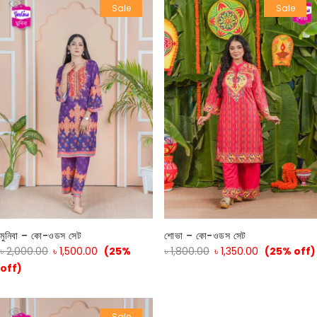
Sale
Sale
মুনিবা – কো-ওডস সেট
শোভা – কো-ওডস সেট
৳
2,000.00
৳
1,500.00
(25%
৳
1,800.00
৳
1,350.00
(25% off)
off)
Sale