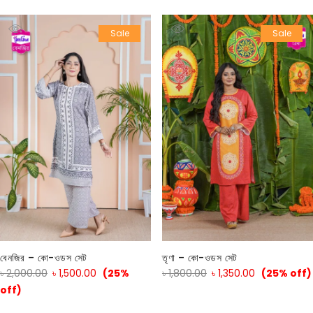
Sale
Sale
বেনজির – কো-ওডস সেট
তৃণা – কো-ওডস সেট
৳
2,000.00
৳
1,500.00
(25%
৳
1,800.00
৳
1,350.00
(25% off)
off)