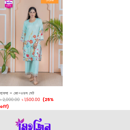
হাফসা – কো-ওডস সেট
৳
2,000.00
৳
1,500.00
(25%
off)