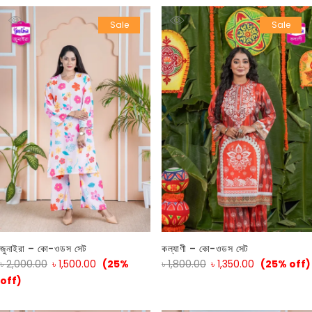
Sale
Sale
জুনাইরা – কো-ওডস সেট
কল্যাণী – কো-ওডস সেট
৳
2,000.00
৳
1,500.00
(25%
৳
1,800.00
৳
1,350.00
(25% off)
off)