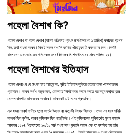
পহেলা বৈশাখ কি?
পহেলা বৈশাখ বা পয়লা বৈশাখ (বাংলা পঞ্জিকার প্রথম মাস বৈশাখের ১ তারিখ) বঙ্গাব্দের প্রথম
দিন, তথা বাংলা নববর্ষ। দিনটি সকল বাঙালি জাতির ঐতিহ্যবাহী বর্ষবরণের দিন। দিনটি
বাংলাদেশ এবং ভারতের পশ্চিমবঙ্গে নববর্ষ হিসেবে বিশেষ উৎসবের সাথে পালিত হয়।
পহেলা বৈশাখের ইতিহাস
পহেলা বৈশাখের যে উৎসব তার আতুড়ঘর, সৃষ্টির ইতিহাস লুকিয়ে রয়েছে রাজা-বাদশাহদের
প্রাসাদে। নববর্ষ অর্থাৎ নতুন বছর, একেবারে নির্দিষ্ট করে বললে বলতে হয় নতুন বঙ্গাব্দর জন্ম
মোগল বাদশাহ আকবরের দরবারে। আকবরই এই সনের প্রবর্তক।
এক সময় নববর্ষ পালিত হতো আর্তব উৎসব বা ঋতুধর্মী উৎসব হিসেবে। তখন এর সঙ্গে ঘনিষ্ঠ
সম্পর্ক ছিল কৃষির, কারণ কৃষিকাজ ছিল ঋতুনির্ভর। এই কৃষিকাজের সুবিধার্থেই মুগল সম্রাট
আকবর ১৫৮৪ খ্রিস্টাব্দের ১০/১১ মার্চ বাংলা সন প্রবর্তন করেন এবং তা কার্যকর হয় তাঁর
সিংহাসন-আরোহণের সময় থেকে (৫ নভেম্বর ১৫৫৬)। হিজরি চান্দ্রসন ও বাংলা সৌরসনকে