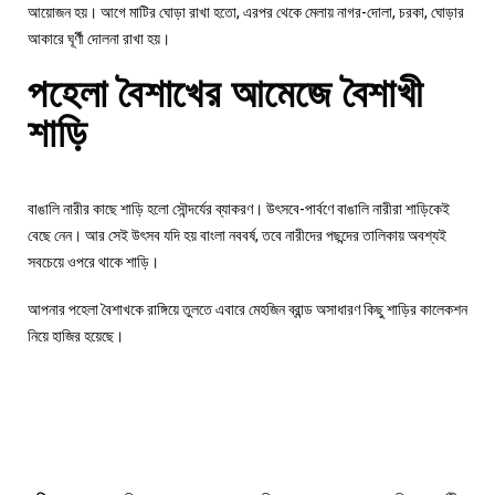
আয়োজন হয়। আগে মাটির ঘোড়া রাখা হতো, এরপর থেকে মেলায় নাগর-দোলা, চরকা, ঘোড়ার
আকারে ঘূর্ণী দোলনা রাখা হয়।
পহেলা বৈশাখের আমেজে বৈশাখী
শাড়ি
বাঙালি নারীর কাছে শাড়ি হলো সৌন্দর্যের ব্যাকরণ। উৎসবে-পার্বণে বাঙালি নারীরা শাড়িকেই
বেছে নেন। আর সেই উৎসব যদি হয় বাংলা নববর্ষ, তবে নারীদের পছন্দের তালিকায় অবশ্যই
সবচেয়ে ওপরে থাকে শাড়ি।
আপনার পহেলা বৈশাখকে রাঙ্গিয়ে তুলতে এবারে মেহজিন ব্রান্ড অসাধারণ কিছু শাড়ির কালেকশন
নিয়ে হাজির হয়েছে।