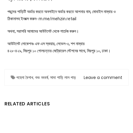
পছন্দের শাড়িটি অর্ডার করতে অনলাইনে অর্ডার করতে আপনার নাম, মোবাইল নাম্বার ও
ঠিকানাসহ ইনবক্স করুন-
m.me/mehzin.retail
অথবা, সরাসরি আমাদের আউটলেট থেকে পার্চেজ করুন।
আউটলেট লোকেশনঃ এফ এস স্কয়ার, লেভেল-৩, শপ নাম্বার
৪২৮-৪২৯, মিরপুর ১০ গোলচত্তর মেট্রোরেল স্টেশনের সাথে, মিরপুর ১০, ঢাকা।
পহেলা বৈশাখ
,
শুভ নববর্ষ
,
সাদা শাড়ি লাল পাড়
Leave a comment
RELATED ARTICLES