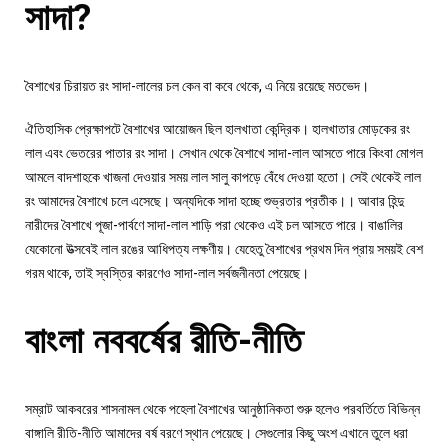
সাদা?
বৈশাখের চিরায়ত রং সাদা-লালের চল কেন বা কবে থেকে, এ নিয়ে রয়েছে মতভেদ।
ঐতিহাসিক প্রেক্ষাপটে বৈশাখের আয়োজন ছিল হালখাতা কেন্দ্রিক। হালখাতার মোড়কের রং
লাল এবং ভেতরের পাতার রং সাদা। সেখান থেকে বৈশাখে সাদা-লাল আসতে পারে কিংবা মোগল
আমলে বাদশাহকে খাজনা দেওয়ার সময় লাল সালু কাপড়ে বেঁধে দেওয়া হতো। সেই থেকেই লাল
রং আমাদের বৈশাখে চলে এসেছে। অন্যদিকে সাদা হচ্ছে শুভ্রতার প্রতীক।। আবার হিন্দু
নারীদের বৈশাখে পূজা-পার্বণে সাদা-লাল শাড়ি পরা থেকেও এই চল আসতে পারে। বাঙালির
যেকোনো উত্সবেই লাল রঙের আধিপত্য লক্ষণীয়। যেহেতু বৈশাখের প্রথম দিন প্রায় সময়ই বেশ
গরম থাকে, তাই স্বস্তির কারণেও সাদা-লাল সর্বজনীনতা পেয়েছে।
বাংলা নববর্ষের রীতি-নীতি
সম্রাট আকবরের শাসনামল থেকে পহেলা বৈশাখের আনুষ্ঠানিকতা শুরু হলেও পরবর্তিতে বিভিন্ন
বাঙ্গালি রীতি-নীতি আমাদের বর্ষ বরণে স্থান পেয়েছে। সেগুলোর কিছু অংশ এখানে তুলে ধরা