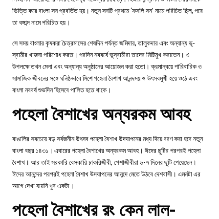
ভিত্তি করে বাংলা সন প্রবর্তিত হয়। নতুন সনটি প্রথমে ‘ফসলি সন’ নামে পরিচিত ছিল, পরে
তা বঙ্গাব্দ নামে পরিচিত হয়।
সে সময় বাংলার কৃষকরা চৈত্রমাসের শেষদিন পর্যন্ত জমিদার, তালুকদার এবং অন্যান্য ভূ-
স্বামীর খাজনা পরিশোধ করত। পরদিন নববর্ষে ভূস্বামীরা তাদের মিষ্টিমুখ করাতেন। এ
উপলক্ষে তখন মেলা এবং অন্যান্য অনুষ্ঠানের আয়োজন করা হতো। ক্রমান্বয়ে পারিবারিক ও
সামাজিক জীবনের সঙ্গে ঘনিষ্ঠভাবে মিশে পহেলা বৈশাখ আনন্দময় ও উৎসবমুখী হয়ে ওঠে এবং
বাংলা নববর্ষ শুভদিন হিসেবে পালিত হতে থাকে।
পহেলা বৈশাখের অন্যরকম আবহ
বাঙালির সবচেয়ে বড় সর্বজনীন উৎসব পহেলা বৈশাখ উদযাপনের মধ্য দিয়ে বরণ করা হবে নতুন
বাংলা বছর ১৪৩১। এবারের পহেলা বৈশাখের অন্যরকম আবহ। ঈদের ছুটির পরপরই পহেলা
বৈশাখ। আর তাই সরকারি বেসকারি চাকরিজীবী, পেশাজীবীরা ৬-৭ দিনের ছুটি পেয়েছেন।
ঈদের আনন্দের পরপরই পহেলা বৈশাখ উদযাপনের আনন্দে মেতে উঠবে দেশবাসী। এমনটা এর
আগে দেখা যায়নি খুব একটা।
পহেলা বৈশাখের রং কেন লাল-