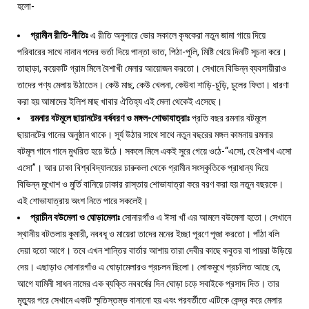
হলো-
গ্রামীন রীতি-নীতিঃ
এ রীতি অনুসারে ভোর সকালে কৃষকেরা নতুন জামা গায়ে দিয়ে
পরিবারের সাথে নানান পদের ভর্তা দিয়ে পান্তা ভাত, পিঠা-পুলি, মিষ্টি খেয়ে দিনটি সূচনা করে।
তাছাড়া, কয়েকটি গ্রাম মিলে বৈশাখী মেলার আয়োজন করতো। সেখানে বিভিন্ন ব্যবসায়ীরাও
তাদের পণ্য মেলায় উঠাতেন। কেউ মাছ, কেউ খেলনা, কেউবা শাড়ি-চুড়ি, চুলের ফিতা। ধারণা
করা হয় আমাদের ইলিশ মাছ খাবার ঐতিহ্য এই মেলা থেকেই এসেছে।
রমনার বটমূলে ছায়ানটের বর্ষবরণ ও মঙ্গল-শোভাযাত্রাঃ
প্রতি বছর রমনার বটমূলে
ছায়ানটের গানের অনুষ্ঠান থাকে। সূর্য উঠার সাথে সাথে নতুন বছরের মঙ্গল কামনায় রমনার
বটমূল গানে গানে মুখরিত হয়ে উঠে। সকলে মিলে একই সুরে গেয়ে ওঠে-“এসো, হে বৈশাখ এসো
এসো”। আর ঢাকা বিশ্ববিদ্যালয়ের চারুকলা থেকে গ্রামীন সংস্কৃতিকে প্রাধান্য দিয়ে
বিভিন্ন মুখোশ ও মুর্তি বানিয়ে ঢাকার রাস্তায় শোভাযাত্রা করে বরণ করা হয় নতুন বছরকে।
এই শোভাযাত্রায় অংশ নিতে পারে সকলেই।
প্রাচীন বউমেলা ও ঘোড়ামেলাঃ
সোনারগাঁও এ ঈসা খাঁ এর আমলে বউমেলা হতো। সেখানে
স্থানীয় বটতলায় কুমারী, নববধূ ও মায়েরা তাদের মনের ইচ্ছা পূরণে পূজা করতো। পাঁঠা বলি
দেয়া হতো আগে। তবে এখন শান্তির বার্তার আশায় তারা দেবীর কাছে কবুতর বা পায়রা উড়িয়ে
দেয়। এছাড়াও সোনারগাঁও এ ঘোড়ামেলারও প্রচলন ছিলো। লোকমুখে প্রচলিত আছে যে,
আগে যামিনী সাধন নামের এক ব্যক্তি নববর্ষের দিন ঘোড়া চড়ে সবাইকে প্রসাদ দিত। তার
মৃত্যুর পরে সেখানে একটি স্মৃতিস্তম্ভ বানানো হয় এবং পরবর্তীতে এটিকে কেন্দ্র করে মেলার