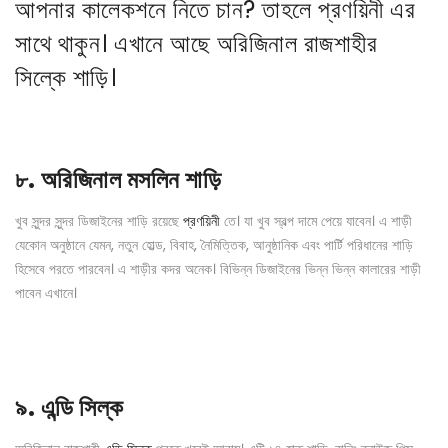
আপনার কালেকশনে নিতে চান? তাহলে
প্রণয়িনী
এর
সাথে থাকুন। এখানে আছে অরিজিনাল রাজশাহীর
সিল্কে শাড়ি।
৮.
অরিজিনাল মসলিন শাড়ি
খুব সুন্দর সুন্দর ডিজাইনের শাড়ি রয়েছে
প্রণয়িনী
তে। যা খুব স্বল্প দামে পেয়ে যাবেন। এ শাড়ী
যেকোন অনুষ্ঠানে যেমন, নতুন হোল্ড, বিবাহ, নৈমিত্তিক, আনুষ্ঠানিক এবং পার্টি পরিধানের শাড়ি
হিসেবে পরতে পারবেন। এ শাড়ীর কদর অনেক। বিভিন্ন ডিজাইনের ভিন্ন ভিন্ন কালারের শাড়ী
পাবেন এখানে।
৯.
এন্ডি সিল্ক