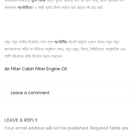
অরিজিনাল রাজশাহী
এন্ডি সিল্ক
পরতে খুবেই আরাম। এটি ১৪ হাত শাড়ি, রানিং ব্লাউজ পিস
সহপাবেন
প্রণয়িনীতে
। এ শাড়ী ড্রাই ক্লিন করতে হয়। নয়তো নষ্ট হয়ে যায়।
নতুন নতুন শাড়ীর ডিজাইন পেতে হলে
প্রণয়িনীর
সাথেই থাকুন। এখানে পাবেন নতুন নতুন
কালেকশনের শাড়ি। যা বিভিন্ন অনুষ্ঠানে যেমন, নতুন হোল্ড, বিবাহ, নৈমিত্তিক, আনুষ্ঠানিক এবং
পার্টি পরিধানের শাড়ি হিসেবে পরতে পারবেন।
Air Filter
Cabin Filter
Engine Oil
Leave a comment
LEAVE A REPLY
Your email address will not be published.
Required fields are