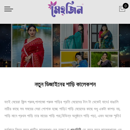
0
নতুন ডিজাইনের শাড়ি কালেকশন
যতই মেয়েরা জিন্স পরুক,
পালাজো পরুক শাড়ির প্রতি মেয়েদের টান টা থেকেই যাবে।
বাঙালি
নারীর কাছে সব সময়ের সেরা পোশাক হচ্ছে শাড়ি।
শাড়ি মেয়েদের কাছে শুধু একটা কাপড় নয়,
শাড়ি মানে প্রথম শাড়ি তার মায়ের শাড়ি পরা,বিভিন্ন অনুষ্ঠানে শাড়ি পড়া, এমন অনেক স্মৃতি।
বর্তমানে নিত্য নতুন শাড়ীর কালেকশন বের হচ্ছে। যা
প্রণয়িনী
তে নতুন নতুন কালেকশনের এর