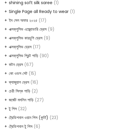
products
1
shining soft silk saree
1
product
1
Single Page all Ready to wear
1
product
17
ইদ সেল অফার ২০২৫
17
products
9
এক্সক্লুসিভ এম্ব্রোডারি ড্রেস
9
products
9
এক্সক্লুসিভ কারচুপি ড্রেস
9
products
17
এক্সক্লুসিভ ড্রেস
17
products
90
এক্সক্লুসিভ প্রিন্ট শাড়ি
90
products
67
কটন ড্রেস
67
products
15
কো ওডস সেট
15
products
16
ক্যাজুয়াল ড্রেস
16
products
2
চেরী সিল্ক শাড়ি
2
products
27
জর্জেট মসলিন শাড়ি
27
products
32
টু পিস
32
products
23
ট্রেডিশনাল ওয়ান পিস (কুর্তি)
23
products
6
ট্রেডিশনাল টু পিস
6