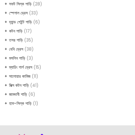
products
28
সফট সিল্ক শাড়ি
28
products
33
স্পেশাল ড্রেস
33
products
6
হ্যান্ড পেইন্ট শাড়ি
6
products
17
কটন শাড়ি
17
products
35
তসর শাড়ি
35
products
38
বেবি ড্রেস
38
products
3
মসলিন শাড়ি
3
products
15
ম্যাচিং গার্ল ড্রেস
15
products
11
সালোয়ার কামিজ
11
products
41
মিক্স কটন শাড়ি
41
products
6
জামদানী শাড়ি
6
products
1
হাফ-সিল্ক শাড়ি
1
product