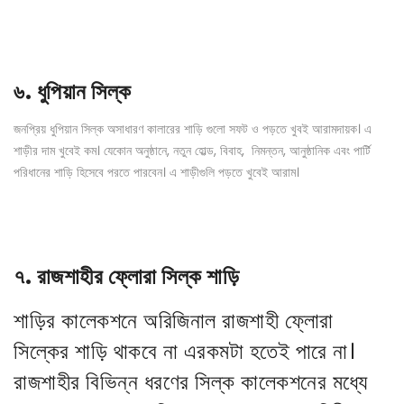
৬.
ধুপিয়ান সিল্ক
জনপ্রিয় ধুপিয়ান সিল্ক অসাধারণ কালারের শাড়ি গুলো সফট ও পড়তে খুবই আরামদায়ক। এ
শাড়ীর দাম খুবেই কম। যেকোন অনুষ্ঠানে, নতুন হোল্ড, বিবাহ, নিমন্তন, আনুষ্ঠানিক এবং পার্টি
পরিধানের শাড়ি হিসেবে পরতে পারবেন। এ শাড়ীগুলি পড়তে খুবেই আরাম।
৭.
রাজশাহীর ফ্লোরা সিল্ক শাড়ি
শাড়ির কালেকশনে অরিজিনাল রাজশাহী ফ্লোরা
সিল্কের শাড়ি থাকবে না এরকমটা হতেই পারে না।
রাজশাহীর বিভিন্ন ধরণের সিল্ক কালেকশনের মধ্যে