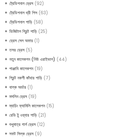
products
92
ট্রেডিশনাল ড্রেস
92
products
63
ট্রেডিশনাল থ্রী পিস
63
products
58
ট্রেডিশনাল শাড়ি
58
products
25
ডিজিটাল প্রিন্ট শাড়ি
25
products
1
ড্রেস সেল অফার
1
product
5
তসর ড্রেস
5
products
44
নতুন কালেকশন (নিউ এরাইভাল)
44
products
19
পাঞ্জাবি কালেকশন
19
products
7
প্রিন্ট নকশী কাঁথার শাড়ি
7
products
1
বাল্ক অর্ডার
1
product
19
মসলিন ড্রেস
19
products
15
ম্যাচিং ফ্যামিলি কালেকশন
15
products
21
রেডি টু ওয়্যার শাড়ি
21
products
12
শুধুমাত্র গার্ল ড্রেস
12
products
9
সফট সিল্ক ড্রেস
9