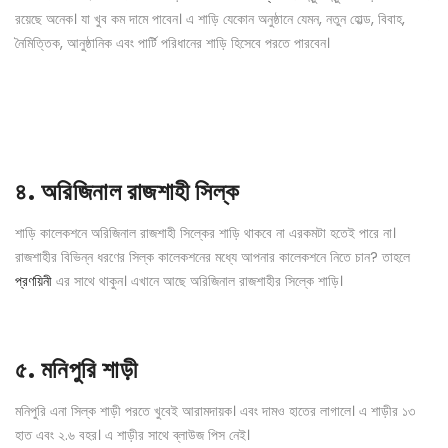
রয়েছে অনেক। যা খুব কম দামে পাবেন। এ শাড়ি যেকোন অনুষ্ঠানে যেমন, নতুন হোল্ড, বিবাহ,
নৈমিত্তিক, আনুষ্ঠানিক এবং পার্টি পরিধানের শাড়ি হিসেবে পরতে পারবেন।
৪.
অরিজিনাল রাজশাহী সিল্ক
শাড়ি কালেকশনে অরিজিনাল রাজশাহী সিল্কের শাড়ি থাকবে না এরকমটা হতেই পারে না।
রাজশাহীর বিভিন্ন ধরণের সিল্ক কালেকশনের মধ্যে আপনার কালেকশনে নিতে চান? তাহলে
প্রণয়িনী
এর সাথে থাকুন। এখানে আছে অরিজিনাল রাজশাহীর সিল্কে শাড়ি।
৫.
মনিপুরি শাড়ী
মনিপুরি এনা সিল্ক শাড়ী পরতে খুবেই আরামদায়ক। এবং দামও হাতের লাগালে। এ শাড়ীর ১৩
হাত এবং ২.৬ বহর। এ শাড়ীর সাথে ব্লাউজ পিস নেই।