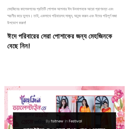
মেহজিনের কালেকশনের প্রতিটি পোশাক আপনার ঈদ উদযাপনকে আরো প্রাণবন্ত এবং
স্মরণীয় করে তুলবে। তাই, একসাথে পরিবারসহ সাজুন, আনন্দ করুন এবং ঈদের পরিপূর্ণ মজা
উপভোগ করুন!
ঈদে পরিবারের সেরা পোশাকের জন্য মেহজিনকে
বেছে নিন!
By
fsitnew
In
Festival