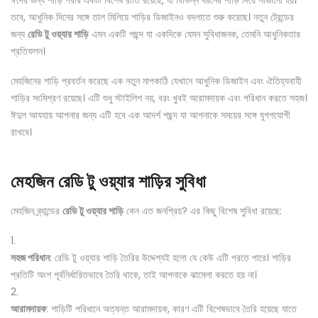
তবে, আধুনিক দিনের সঙ্গে তাল মিলিয়ে শাড়ির ডিজাইনও বদলাতে শুরু করেছে। নতুন ট্রেন্ডের
জন্য
রেডি টু ওয়্যার শাড়ি
এমন একটি পছন্দ যা একদিকে যেমন সুবিধাজনক, তেমনি আধুনিকতার
প্রতিফলন।
মেহজিনের শাড়ি প্রবর্তন করেছে এক নতুন মাপকাঠি যেখানে আধুনিক ডিজাইন এবং ঐতিহ্যবাহী
শাড়ির সংমিশ্রণ রয়েছে। এটি শুধু স্টাইলিশ নয়, বরং খুবই আরামদায়ক এবং পরিধান করতে সহজ।
ঈদুল আযহায় আপনার জন্য এটি হবে এক আদর্শ পছন্দ যা আপনাকে সময়ের সঙ্গে যুগপযোগী
রাখবে।
মেহজিন রেডি টু ওয়্যার শাড়ির সুবিধা
মেহজিন ব্র্যান্ডের
রেডি টু ওয়্যার শাড়ি
কেন এত জনপ্রিয়? এর কিছু বিশেষ সুবিধা রয়েছে:
সহজ পরিধান
: রেডি টু ওয়্যার শাড়ি তৈরির উদ্দেশ্যই হলো যে কেউ এটি পরতে পারে। শাড়ির
প্রতিটি অংশ পূর্বনির্ধারিতভাবে তৈরি থাকে, তাই আপনাকে ঝামেলা করতে হয় না।
আরামদায়ক
: শাড়িটি পরিধানে অত্যন্ত আরামদায়ক, কারণ এটি বিশেষভাবে তৈরি হয়েছে যাতে