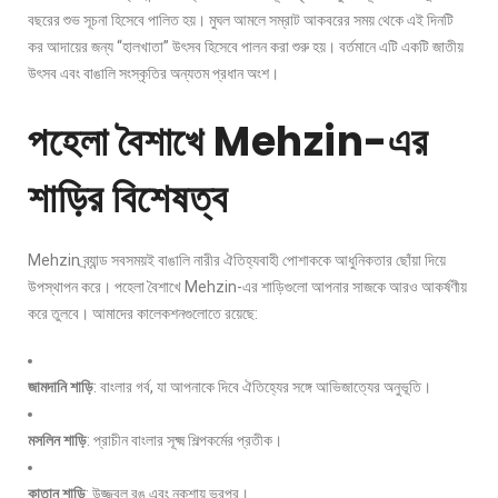
বছরের শুভ সূচনা হিসেবে পালিত হয়। মুঘল আমলে সম্রাট আকবরের সময় থেকে এই দিনটি
কর আদায়ের জন্য “হালখাতা” উৎসব হিসেবে পালন করা শুরু হয়। বর্তমানে এটি একটি জাতীয়
উৎসব এবং বাঙালি সংস্কৃতির অন্যতম প্রধান অংশ।
পহেলা বৈশাখে Mehzin-এর
শাড়ির বিশেষত্ব
Mehzin ব্র্যান্ড সবসময়ই বাঙালি নারীর ঐতিহ্যবাহী পোশাককে আধুনিকতার ছোঁয়া দিয়ে
উপস্থাপন করে। পহেলা বৈশাখে Mehzin-এর শাড়িগুলো আপনার সাজকে আরও আকর্ষণীয়
করে তুলবে। আমাদের কালেকশনগুলোতে রয়েছে:
জামদানি শাড়ি
: বাংলার গর্ব, যা আপনাকে দিবে ঐতিহ্যের সঙ্গে আভিজাত্যের অনুভূতি।
মসলিন শাড়ি
: প্রাচীন বাংলার সূক্ষ্ম শিল্পকর্মের প্রতীক।
কাতান শাড়ি
: উজ্জ্বল রঙ এবং নকশায় ভরপুর।