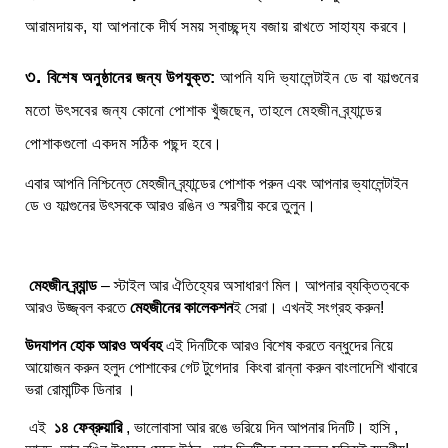
আরামদায়ক, যা আপনাকে দীর্ঘ সময় স্বাচ্ছন্দ্য বজায় রাখতে সাহায্য করবে।
৩.
বিশেষ অনুষ্ঠানের জন্য উপযুক্ত:
আপনি যদি ভ্যালেন্টাইন ডে বা ফাল্গুনের
মতো উৎসবের জন্য কোনো পোশাক খুঁজছেন, তাহলে মেহজীন ব্র্যান্ডের
পোশাকগুলো একদম সঠিক পছন্দ হবে।
এবার আপনি নিশ্চিন্তে মেহজীন ব্র্যান্ডের পোশাক পরুন এবং আপনার ভ্যালেন্টাইন
ডে ও ফাল্গুনের উৎসবকে আরও রঙিন ও স্মরণীয় করে তুলুন।
মেহজীন ব্র্যান্ড
– স্টাইল আর ঐতিহ্যের অসাধারণ মিল। আপনার ব্যক্তিত্বকে
আরও উজ্জ্বল করতে
মেহজীনের কালেকশন
ই সেরা। এখনই সংগ্রহ করুন!
উদযাপন হোক আরও অর্থবহ
এই দিনটিকে আরও বিশেষ করতে বন্ধুদের নিয়ে
আয়োজন করুন হলুদ পোশাকের গেট টুগেদার কিংবা রান্না করুন বাংলাদেশি খাবারে
ভরা রোমান্টিক ডিনার ।
এই
১৪ ফেব্রুয়ারি
, ভালোবাসা আর রঙে ভরিয়ে দিন আপনার দিনটি। হাসি ,