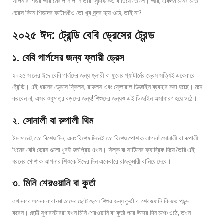
আপনার শিশুর আরামের পাশাপাশি তার সৌন্দর্যকেও বাড়িয়ে তোলে। আর, একদম মনের মতো
ড্রেস কিনে শিশুদের ফটোশুটও তো খুব সুন্দর হয়ে ওঠে, তাই না?
২০২৫ ঈদ: ট্রেন্ডি বেবি ড্রেসের ট্রেন্ড
১. বেবি গার্লসের জন্য ফ্লারী ড্রেস
২০২৫ সালের ঈদে বেবি গার্লদের জন্য ফ্লারী বা ফুলের প্যাটার্নের ড্রেস সত্যিই একেবারে
ট্রেন্ডি। এই ধরনের ড্রেসে ফ্রিলস, রাফলস এবং ফ্লোরাল ডিজাইন ব্যবহার করা হচ্ছে। মনে
করবেন না, এসব শুধুমাত্র বড়দের জন্য! শিশুদের জন্যও এই ডিজাইন অসাধারণ হয়ে ওঠে।
২. সোনালী বা রুপালী থিম
ঈদ মানেই তো বিশেষ দিন, এবং বিশেষ দিনেই তো বিশেষ পোশাক লাগবে! সোনালী বা রুপালী
থিমের বেবি ড্রেস গুলো খুবই জনপ্রিয় এখন। সিল্ক বা সাটিনের ফ্যাব্রিক দিয়ে তৈরি এই
ধরনের পোশাক আপনার শিশুকে ঈদের দিন একেবারে রাজকুমারী বানিয়ে দেবে।
৩. মিনি শেরওয়ানি বা কুর্তা
এখনকার অনেক বাবা-মা তাদের ছোট্ট ছেলে শিশুর জন্য কুর্তা বা শেরওয়ানি কিনতে পছন্দ
করেন। ছোট্ট সুপারস্টাররা যখন মিনি শেরওয়ানি বা কুর্তা পরে ঈদের দিন মঞ্চে ওঠে, তখন