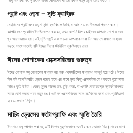
আধুনিক এবং গতানুগতিক ঈদের পোশাকের বাইরে একটি নতুন ট্রেন্ড তৈরি করবে।
প্যান্ট এবং ওড়না – সুতি ফ্যাব্রিক
মেহজিনের প্যান্ট এবং ওড়না সুতি ফ্যাব্রিকে তৈরি, যা আরাম এবং শীতলতা প্রদান করে।
আপনি যখন পুরোদিন ঈদ উদযাপন করবেন, তখন আপনি নিশ্চয় চাইবেন আপনার পোশাক যেন
খুব আরামদায়ক হয়। এই সুতি প্যান্ট এবং ওড়না আপনাকে সারা দিন আরামে রাখতে সাহায্য
করবে, সাথে সাথেই এটি ঈদের দিনের স্টাইলিশ লুক উপহার দেবে।
ঈদের পোশাকের এক্সেসরিজের গুরুত্ব
ঈদের পোশাক শুধু পোশাকের মাধ্যমে নয়, বরং এক্সেসরিজের মাধ্যমেও সম্পূর্ণ হয়ে ওঠে। ঈদের
দিন যদি আপনি মাচিং ড্রেস পরেন, তবে এর সাথে সুন্দর কিছু এক্সেসরিজ যোগ করলে পুরো সাজ
আরও ফুটে উঠবে। যেমন, সুন্দর কানের দুল, চুড়ি, কড়া, বা একটি কেতাদুরস্ত স্কার্ফ আপনার
সাজে যোগ করতে পারে নতুন রঙ। এই সব এক্সেসরিজের সঙ্গে মেহজিনের জামা এবং প্যান্টগুলো
হবে একেবারে নিখুঁত।
মাচিং ড্রেসের ফটোগ্রাফি এবং স্মৃতি তৈরি
ঈদ মানে শুধু পোশাক পরা নয়, এটি বিশেষ মুহূর্তগুলোকে স্মরণীয় করে তোলার দিন। মায়ের সাথে