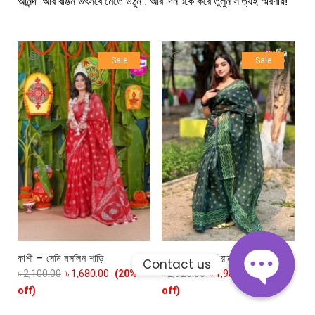
আনন্দ আর রঙিন উৎসবে মেতে উঠুন , আর দিনটিকে করে তুলুন সত্যিই স্মরণীয়!
Sale
Sale
কাশী – সেমি মসলিন শাড়ি
কুমারিকা – প্রিমিয়াম সেমি মসলিন
Contact us
৳
2,100.00
৳
1,680.00
(20%
৳
2,925.00
৳
1,989.00
(32%
off)
off)
Open