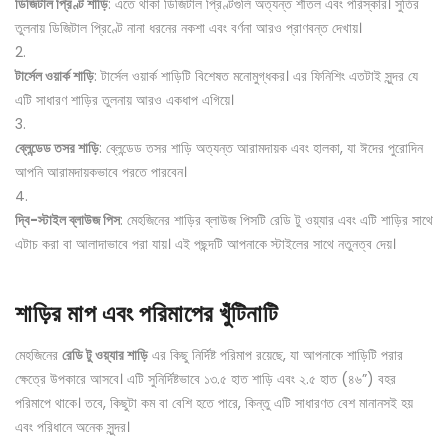
ডিজিটাল প্রিণ্ট শাড়ি
: এতে থাকা ডিজিটাল প্রিণ্টগুলি অত্যন্ত শীতল এবং পরিস্কার। সুতির
তুলনায় ডিজিটাল প্রিণ্টে নানা ধরনের নকশা এবং বর্ণনা আরও প্রাণবন্ত দেখায়।
টার্সেল ওয়ার্ক শাড়ি
: টার্সেল ওয়ার্ক শাড়িটি বিশেষত মনোমুগ্ধকর। এর ফিনিশিং এতটাই সুন্দর যে
এটি সাধারণ শাড়ির তুলনায় আরও একধাপ এগিয়ে।
ব্লেন্ডেড তসর শাড়ি
: ব্লেন্ডেড তসর শাড়ি অত্যন্ত আরামদায়ক এবং হালকা, যা ঈদের পুরোদিন
আপনি আরামদায়কভাবে পরতে পারবেন।
দ্বি-স্টাইল ব্লাউজ পিস
: মেহজিনের শাড়ির ব্লাউজ পিসটি রেডি টু ওয়্যার এবং এটি শাড়ির সাথে
এটাচ করা বা আলাদাভাবে পরা যায়। এই পছন্দটি আপনাকে স্টাইলের সাথে নতুনত্ব দেয়।
শাড়ির মাপ এবং পরিমাপের খুঁটিনাটি
মেহজিনের
রেডি টু ওয়্যার শাড়ি
এর কিছু নির্দিষ্ট পরিমাপ রয়েছে, যা আপনাকে শাড়িটি পরার
ক্ষেত্রে উপকারে আসবে। এটি সুনির্দিষ্টভাবে ১৩.৫ হাত শাড়ি এবং ২.৫ হাত (৪৬”) বহর
পরিমাপে থাকে। তবে, কিছুটা কম বা বেশি হতে পারে, কিন্তু এটি সাধারণত বেশ মানানসই হয়
এবং পরিধানে অনেক সুন্দর।