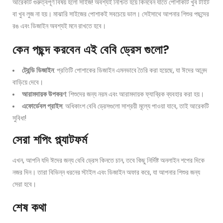
আরেকটি গুরুত্বপূর্ণ বিষয় হলো সাইজ! অবশ্যই নিশ্চিত হয়ে কিনবেন যাতে পোশাকটি খুব টাইট
বা খুব লুজ না হয়। মাঝারি সাইজের পোশাকই সবচেয়ে ভাল। সেইসাথে আপনার শিশুর পছন্দের
রঙ এবং ডিজাইন অবশ্যই মনে রাখতে হবে।
কেন পছন্দ করবেন এই বেবি ড্রেস গুলো?
ট্রেন্ডি ডিজাইন
: প্রতিটি পোশাকের ডিজাইন এমনভাবে তৈরি করা হয়েছে, যা ঈদের আনন্দ
বাড়িয়ে দেবে।
আরামদায়ক উপকরণ
: শিশুদের জন্য নরম এবং আরামদায়ক ফ্যাব্রিক ব্যবহার করা হয়।
এফোর্ডেবল প্রাইস
: অধিকাংশ বেবি ড্রেসগুলো সাশ্রয়ী মূল্যে পাওয়া যাবে, তাই আরেকটি
সুবিধা!
সেরা শপিং প্ল্যাটফর্ম
এখন, আপনি যদি ঈদের জন্য বেবি ড্রেস কিনতে চান, তবে কিছু নির্দিষ্ট অনলাইন শপের দিকে
নজর দিন। তারা বিভিন্ন ধরনের স্টাইল এবং ডিজাইন অফার করে, যা আপনার শিশুর জন্য
সেরা হবে।
শেষ কথা