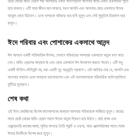
ছোট্ট মেয়ের মাচিং ড্রেস পরা অবস্থায় একটি ফটোগ্রাফি আপনার জন্য একটি চিরস্থায়ী স্মৃতি
হয়ে থাকবে। এটি সারা জীবন মনে থাকবে, যখন আপনি এবং আপনার মেয়ে একসাথে ঈদের
আনন্দে মেতে উঠবেন। একে অপরকে আঁকড়ে ধরে ছবি তুলুন এবং সেই মুহূর্তকে চিরকাল ধরে
রাখুন।
ঈদে পরিবার এবং পোশাকের একসাথে আনন্দ
ঈদ আসলে একটি পারিবারিক উৎসব, যেখানে পরিবারের সদস্যরা একসাথে আনন্দ ভাগ করে
নেন। মাচিং ড্রেসের মাধ্যমে মা এবং মেয়ে একসাথে ঈদ উদযাপন করতে পারেন। এটি শুধু
একটি স্টাইল স্টেটমেন্ট নয়, বরং একটি গূঢ় অনুভূতি প্রকাশ। এটা জানিয়ে দেয় যে, আপনি এবং
আপনার সন্তান একে অপরকে ভালোবাসেন এবং এই ভালোবাসাকে পরিবারিক ফটোগ্রাফিতে
ফুটিয়ে তুলছেন।
শেষ কথা
এই ঈদে মেহজিনের বিশেষ কালেকশনের মাধ্যমে আপনার পরিবারকে সাজিয়ে তুলুন। মায়ের
সাথে ছোট্ট মেয়ের মাচিং ড্রেস পরলে ঈদের আনন্দ দ্বিগুণ হয়ে উঠবে। কাঠ ব্লক এবং
এম্ব্রয়ডারি কাজের জামা, সুতির কাপড়ে তৈরি প্যান্ট ও ওড়না, আর এক্সেসরিজের সাথে সেজে
ঈদের দিনটিকে বিশেষ করে তুলুন।