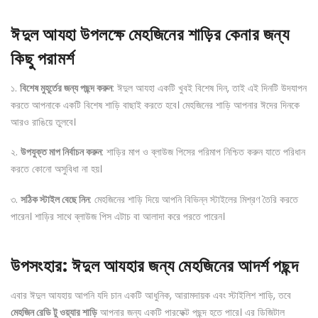
ঈদুল আযহা উপলক্ষে মেহজিনের শাড়ির কেনার জন্য
কিছু পরামর্শ
১.
বিশেষ মুহূর্তের জন্য পছন্দ করুন
: ঈদুল আযহা একটি খুবই বিশেষ দিন, তাই এই দিনটি উদযাপন
করতে আপনাকে একটি বিশেষ শাড়ি বাছাই করতে হবে। মেহজিনের শাড়ি আপনার ঈদের দিনকে
আরও রাঙিয়ে তুলবে।
২.
উপযুক্ত মাপ নির্বাচন করুন
: শাড়ির মাপ ও ব্লাউজ পিসের পরিমাপ নিশ্চিত করুন যাতে পরিধান
করতে কোনো অসুবিধা না হয়।
৩.
সঠিক স্টাইল বেছে নিন
: মেহজিনের শাড়ি দিয়ে আপনি বিভিন্ন স্টাইলের মিশ্রণ তৈরি করতে
পারেন। শাড়ির সাথে ব্লাউজ পিস এটাচ বা আলাদা করে পরতে পারেন।
উপসংহার: ঈদুল আযহার জন্য মেহজিনের আদর্শ পছন্দ
এবার ঈদুল আযহায় আপনি যদি চান একটি আধুনিক, আরামদায়ক এবং স্টাইলিশ শাড়ি, তবে
মেহজিন রেডি টু ওয়্যার শাড়ি
আপনার জন্য একটি পারফেক্ট পছন্দ হতে পারে। এর ডিজিটাল