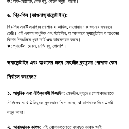
রং:
অফ-হোয়াইট, নেভি ব্লু, বোতল সবুজ, কালো।
৬. থ্রি-পিস (ফাল্গুন/ভ্যালেন্টাইন):
থ্রি-পিস একটি জনপ্রিয় পোশাক যা কামিজ, সালোয়ার এবং ওড়নার সমন্বয়ে
তৈরি। এটি একদম আধুনিক এবং স্টাইলিশ, যা আপনাকে ভ্যালেন্টাইন বা ফাল্গুনের
বিশেষ দিনগুলিতে খুবই স্মার্ট এবং আরামদায়ক করবে।
রং:
প্যাস্টেল, মেরুন, নেভি ব্লু, গোলাপি।
ভ্যালেন্টাইন এবং ফাল্গুনের জন্য মেহজীন ব্র্যান্ডের পোশাক কেন
নির্বাচন করবেন?
১.
আধুনিক এবং ঐতিহ্যবাহী ডিজাইন:
মেহজীন ব্র্যান্ডের পোশাকগুলোতে
স্টাইলের সাথে ঐতিহ্যও সুন্দরভাবে মিশে আছে, যা আপনাকে দিবে একটি
নতুন আভা।
২.
আরামদায়ক কাপড়:
এই পোশাকগুলোতে ব্যবহৃত কাপড় খুবই