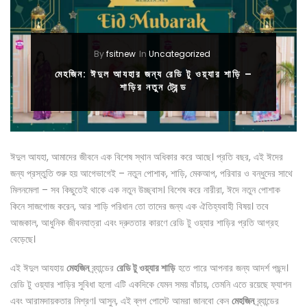
By
fsitnew
In
Uncategorized
মেহজিন: ঈদুল আযহার জন্য রেডি টু ওয়্যার শাড়ি –
শাড়ির নতুন ট্রেন্ড
ঈদুল আযহা, আমাদের জীবনে এক বিশেষ স্থান অধিকার করে আছে। প্রতি বছর, এই ঈদের
জন্য প্রস্তুতি শুরু হয় আগেভাগেই – নতুন পোশাক, শাড়ি, মেকআপ, পরিবার ও বন্ধুদের সাথে
মিলনমেলা – সব কিছুতেই থাকে এক নতুন উচ্ছ্বাস। বিশেষ করে নারীরা, ঈদে নতুন পোশাক
কিনে সাজগোজ করেন, আর শাড়ি পরিধান তো তাদের জন্য এক ঐতিহ্যবাহী বিষয়। তবে
আজকাল, আধুনিক জীবনযাত্রা এবং দ্রুততার কারণে রেডি টু ওয়্যার শাড়ির প্রতি আগ্রহ
বেড়েছে।
এই ঈদুল আযহায়
মেহজিন
ব্র্যান্ডের
রেডি টু ওয়্যার শাড়ি
হতে পারে আপনার জন্য আদর্শ পছন্দ।
রেডি টু ওয়্যার শাড়ির সুবিধা হলো এটি একদিকে যেমন সময় বাঁচায়, তেমনি এতে রয়েছে ফ্যাশন
এবং আরামদায়কতার মিশ্রণ। আসুন, এই ব্লগ পোস্টে আমরা জানবো কেন
মেহজিন
ব্র্যান্ডের