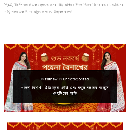
প্রিণ্ট, টার্সেল ওয়ার্ক এবং ব্লেন্ডেড তসর শাড়ি আপনার ঈদের দিনকে বিশেষ করবে। মেহজিনের
শাড়ি পরুন এবং ঈদের আনন্দকে আরও উজ্জ্বল করুন!
By
fsitnew
In
Uncategorized
পহেলা বৈশাখ: ঐতিহ্যের ছোঁয়া এবং নতুন বছরের আনন্দে
মেহজিনের শাড়ি