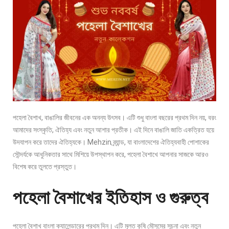
পহেলা বৈশাখ, বাঙালির জীবনের এক অনন্য উৎসব। এটি শুধু বাংলা বছরের প্রথম দিন নয়, বরং
আমাদের সংস্কৃতি, ঐতিহ্য এবং নতুন আশার প্রতীক। এই দিনে বাঙালি জাতি একত্রিত হয়ে
উদযাপন করে তাদের ঐতিহ্যকে। Mehzin ব্র্যান্ড, যা বাংলাদেশের ঐতিহ্যবাহী পোশাকের
সৌন্দর্যকে আধুনিকতার সাথে মিশিয়ে উপস্থাপন করে, পহেলা বৈশাখে আপনার সাজকে আরও
বিশেষ করে তুলতে প্রস্তুত।
পহেলা বৈশাখের ইতিহাস ও গুরুত্ব
পহেলা বৈশাখ বাংলা ক্যালেন্ডারের প্রথম দিন। এটি মূলত কৃষি মৌসুমের সূচনা এবং নতুন