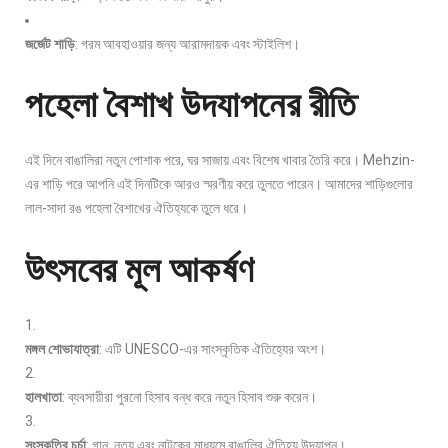
জর্জেট শাড়ি
: গরম আবহাওয়ার জন্য আরামদায়ক এবং স্টাইলিশ।
পহেলা বৈশাখ উদযাপনের রীতি
এই দিনে বাঙালিরা নতুন পোশাক পরে, ঘর সাজায় এবং বিশেষ খাবার তৈরি করে। Mehzin-
এর শাড়ি পরে আপনি এই দিনটিকে আরও স্মরণীয় করে তুলতে পারেন। আমাদের শাড়িগুলোর
লাল-সাদা রঙ পহেলা বৈশাখের ঐতিহ্যকে তুলে ধরে।
উৎসবের মূল আকর্ষণ
মঙ্গল শোভাযাত্রা
: এটি UNESCO-এর সাংস্কৃতিক ঐতিহ্যের অংশ।
হালখাতা
: ব্যবসায়ীরা পুরনো হিসাব বন্ধ করে নতুন হিসাব শুরু করেন।
সংস্কৃতির চর্চা
: গান, নৃত্য এবং নাটকের মাধ্যমে বাঙালির ঐতিহ্য উদযাপন।