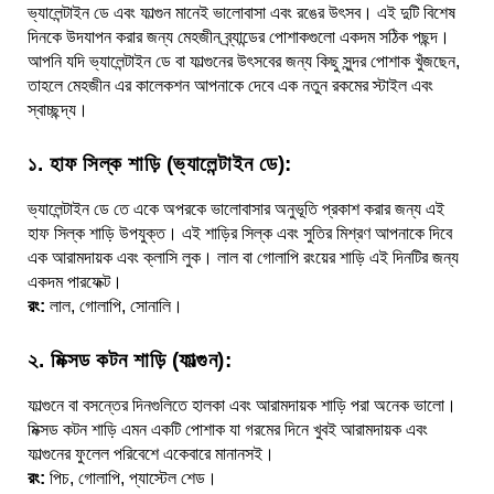
ভ্যালেন্টাইন ডে এবং ফাল্গুন মানেই ভালোবাসা এবং রঙের উৎসব। এই দুটি বিশেষ
দিনকে উদযাপন করার জন্য মেহজীন ব্র্যান্ডের পোশাকগুলো একদম সঠিক পছন্দ।
আপনি যদি ভ্যালেন্টাইন ডে বা ফাল্গুনের উৎসবের জন্য কিছু সুন্দর পোশাক খুঁজছেন,
তাহলে মেহজীন এর কালেকশন আপনাকে দেবে এক নতুন রকমের স্টাইল এবং
স্বাচ্ছন্দ্য।
১. হাফ সিল্ক শাড়ি (ভ্যালেন্টাইন ডে):
ভ্যালেন্টাইন ডে তে একে অপরকে ভালোবাসার অনুভূতি প্রকাশ করার জন্য এই
হাফ সিল্ক শাড়ি উপযুক্ত। এই শাড়ির সিল্ক এবং সুতির মিশ্রণ আপনাকে দিবে
এক আরামদায়ক এবং ক্লাসি লুক। লাল বা গোলাপি রংয়ের শাড়ি এই দিনটির জন্য
একদম পারফেক্ট।
রং:
লাল, গোলাপি, সোনালি।
২. মিক্সড কটন শাড়ি (ফাল্গুন):
ফাল্গুনে বা বসন্তের দিনগুলিতে হালকা এবং আরামদায়ক শাড়ি পরা অনেক ভালো।
মিক্সড কটন শাড়ি এমন একটি পোশাক যা গরমের দিনে খুবই আরামদায়ক এবং
ফাল্গুনের ফুলেল পরিবেশে একেবারে মানানসই।
রং:
পিচ, গোলাপি, প্যাস্টেল শেড।