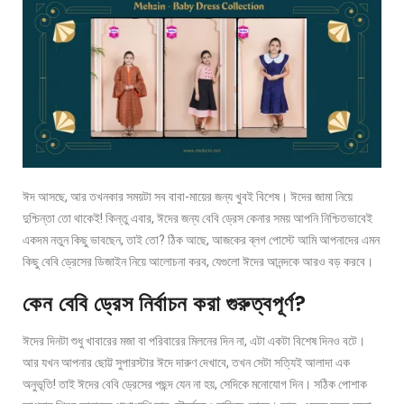
ঈদ আসছে, আর তখনকার সময়টা সব বাবা-মায়ের জন্য খুবই বিশেষ। ঈদের জামা নিয়ে
দুশ্চিন্তা তো থাকেই! কিন্তু এবার, ঈদের জন্য বেবি ড্রেস কেনার সময় আপনি নিশ্চিতভাবেই
একদম নতুন কিছু ভাবছেন, তাই তো? ঠিক আছে, আজকের ব্লগ পোস্টে আমি আপনাদের এমন
কিছু বেবি ড্রেসের ডিজাইন নিয়ে আলোচনা করব, যেগুলো ঈদের আনন্দকে আরও বড় করবে।
কেন বেবি ড্রেস নির্বাচন করা গুরুত্বপূর্ণ?
ঈদের দিনটা শুধু খাবারের মজা বা পরিবারের মিলনের দিন না, এটা একটা বিশেষ দিনও বটে।
আর যখন আপনার ছোট্ট সুপারস্টার ঈদে দারুণ দেখাবে, তখন সেটা সত্যিই আলাদা এক
অনুভূতি! তাই ঈদের বেবি ড্রেসের পছন্দ যেন না হয়, সেদিকে মনোযোগ দিন। সঠিক পোশাক