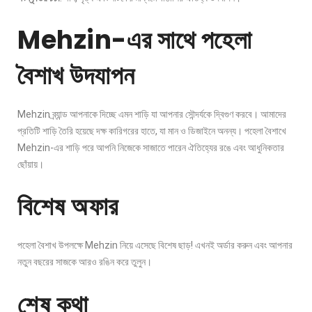
Mehzin-এর সাথে পহেলা
বৈশাখ উদযাপন
Mehzin ব্র্যান্ড আপনাকে দিচ্ছে এমন শাড়ি যা আপনার সৌন্দর্যকে দ্বিগুণ করবে। আমাদের
প্রতিটি শাড়ি তৈরি হয়েছে দক্ষ কারিগরের হাতে, যা মান ও ডিজাইনে অনন্য। পহেলা বৈশাখে
Mehzin-এর শাড়ি পরে আপনি নিজেকে সাজাতে পারেন ঐতিহ্যের রঙে এবং আধুনিকতার
ছোঁয়ায়।
বিশেষ অফার
পহেলা বৈশাখ উপলক্ষে Mehzin নিয়ে এসেছে বিশেষ ছাড়! এখনই অর্ডার করুন এবং আপনার
নতুন বছরের সাজকে আরও রঙিন করে তুলুন।
শেষ কথা