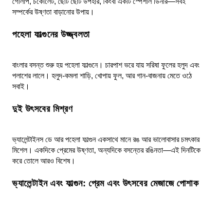
গোলাপ, চকোলেট, ছোট ছোট উপহার, কিংবা একটি স্পেশাল ডিনার—সবই
সম্পর্কের উষ্ণতা বাড়ানোর উপায়।
পহেলা ফাল্গুনের উজ্জ্বলতা
বাংলার বসন্ত শুরু হয় পহেলা ফাল্গুনে। চারপাশ ভরে যায় সরিষা ফুলের হলুদ এবং
পলাশের লালে। হলুদ-কমলা শাড়ি, খোপায় ফুল, আর গান-বাজনায় মেতে ওঠে
সবাই।
দুই উৎসবের মিশ্রণ
ভ্যালেন্টাইনস ডে আর পহেলা ফাল্গুন একসাথে মানে রঙ আর ভালোবাসার চমৎকার
মিশেল। একদিকে প্রেমের উষ্ণতা, অন্যদিকে বসন্তের রঙিনতা—এই দিনটিকে
করে তোলে আরও বিশেষ।
ভ্যালেন্টাইন এবং ফাল্গুন: প্রেম এবং উৎসবের মেজাজে পোশাক