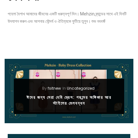
পহেলা বৈশাখ আমাদের জীবনের একটি গুরুত্বপূর্ণ দিন। Mehzin ব্র্যান্ডের সাথে এই দিনটি
উদযাপন করুন এবং আপনার সৌন্দর্য ও ঐতিহ্যকে ফুটিয়ে তুলুন। শুভ নববর্ষ!
By
fsitnew
In
Uncategorized
ঈদের জন্য সেরা বেবি ড্রেস: পছন্দের অঙ্গিকার আর
স্টাইলের মেলবন্ধন