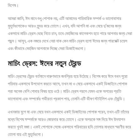
বিশেষ।
আমরা জানি, ঈদ মানে শুধু পোশাক নয়, এটি আমাদের পারিবারিক সম্পর্ক ও ভালোবাসার
মুহূর্তগুলোকেও আরও সুন্দর করে তোলে। এখন, যদি আপনি মা এবং মেয়ে দু’জনের জন্য
একসাথে মাচিং ড্রেস বেছে নিতে চান, তবে মেহজিনের কালেকশন হতে পারে আপনার জন্য সেরা
পছন্দ। আসুন, এক নজরে দেখে নেয়া যাক কেন মাচিং ড্রেস হলো ঈদের জন্য পারফেক্ট চয়েস
এবং কীভাবে মেহজিন আপনাকে দিচ্ছে সেরা ডিজাইনগুলো।
মাচিং ড্রেস: ঈদের নতুন ট্রেন্ড
মাচিং ড্রেসের ট্রেন্ড বর্তমানে দারুণভাবে জনপ্রিয় হয়ে উঠেছে। বিশেষ করে ঈদে যখন পুরো
পরিবার একসাথে উপভোগ করতে আসে, তখন মা ও মেয়ে একসাথে একই ডিজাইনে পোশাক
পরা অনেক বেশি শোবার বিষয় হয়ে ওঠে। মাচিং ড্রেস পরলে যেমন একে অপরের প্রতি
ভালোবাসা এবং সম্পর্কের গভীরতা প্রকাশ পায়, তেমনি এটি ভীষণ স্টাইলিশ এবং ট্রেন্ডি।
এখনকার যুগে মা এবং মেয়ে যখন একসাথে একই ডিজাইনের পোশাক পরেন, তখন এটি তাঁদের
মধ্যে বিশেষ সম্পর্ককে আরও জোরদার করে তোলে। একে অপরকে সঙ্গ দিয়ে ঈদ উদযাপন
করতে খুবই মজা। একই পোশাকে সেজে একসাথে পরিবারের ছবি তোলার মাধ্যমে স্মরণীয় করে
তোলা যায় এই মুহূর্তগুলো।