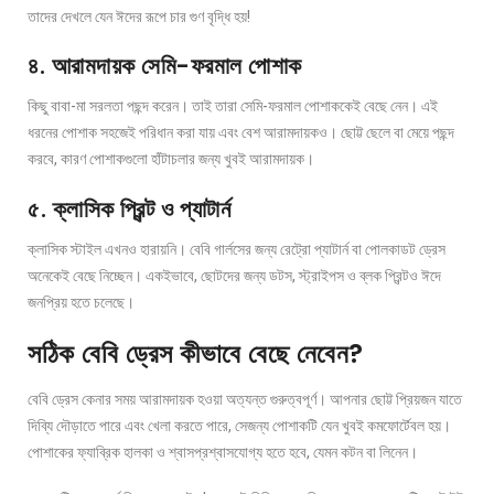
তাদের দেখলে যেন ঈদের রূপে চার গুণ বৃদ্ধি হয়!
৪. আরামদায়ক সেমি-ফরমাল পোশাক
কিছু বাবা-মা সরলতা পছন্দ করেন। তাই তারা সেমি-ফরমাল পোশাককেই বেছে নেন। এই
ধরনের পোশাক সহজেই পরিধান করা যায় এবং বেশ আরামদায়কও। ছোট্ট ছেলে বা মেয়ে পছন্দ
করবে, কারণ পোশাকগুলো হাঁটাচলার জন্য খুবই আরামদায়ক।
৫. ক্লাসিক প্রিন্ট ও প্যাটার্ন
ক্লাসিক স্টাইল এখনও হারায়নি। বেবি গার্লসের জন্য রেট্রো প্যাটার্ন বা পোলকাডট ড্রেস
অনেকেই বেছে নিচ্ছেন। একইভাবে, ছোটদের জন্য ডটস, স্ট্রাইপস ও ব্লক প্রিন্টও ঈদে
জনপ্রিয় হতে চলেছে।
সঠিক বেবি ড্রেস কীভাবে বেছে নেবেন?
বেবি ড্রেস কেনার সময় আরামদায়ক হওয়া অত্যন্ত গুরুত্বপূর্ণ। আপনার ছোট্ট প্রিয়জন যাতে
দিব্যি দৌড়াতে পারে এবং খেলা করতে পারে, সেজন্য পোশাকটি যেন খুবই কমফোর্টেবল হয়।
পোশাকের ফ্যাব্রিক হালকা ও শ্বাসপ্রশ্বাসযোগ্য হতে হবে, যেমন কটন বা লিনেন।