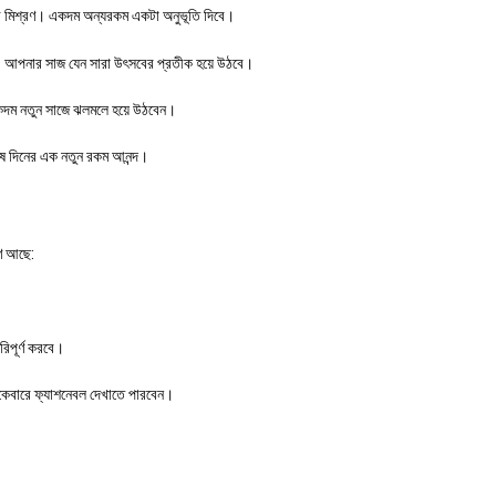
ের মিশ্রণ। একদম অন্যরকম একটা অনুভূতি দিবে।
যে। আপনার সাজ যেন সারা উৎসবের প্রতীক হয়ে উঠবে।
 একদম নতুন সাজে ঝলমলে হয়ে উঠবেন।
েষ দিনের এক নতুন রকম আনন্দ।
রণ আছে:
িপূর্ণ করবে।
কেবারে ফ্যাশনেবল দেখাতে পারবেন।