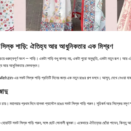
িল্ক শাড়ি: ঐতিহ্য আর আধুনিকতার এক মিশ্রণ
য়ে গুরুত্বপূর্ণ অংশ — শাড়ি। একটা শাড়ি শুধু কাপড় নয়, একটা পুরো অনুভূতি, একটা নতুন রূপ। 
হ্য আর আধুনিকতার মেলবন্ধন।
hzin-এর সফট সিল্ক শাড়ি প্রতিটি দিনের জন্য এক নতুন রঙের গল্প বলবে। আসুন, দেখে নেওয়া যা
াদু
য়। মহালয়ার প্রথম দিনে হালকা প্যাস্টেল রঙের সফট সিল্ক শাড়ি পরুন। সূচিকর্ম আর সিল্কের মসৃণ স
োয়াইট সফট সিল্ক শাড়ি পরুন, সঙ্গে ছোট সোনালী ঝুমকা। একেবারে ঐতিহ্যের ছোঁয়া পাবেন, কিন্তু 