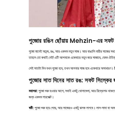
পুজোর রঙিন ছোঁয়ায় Mehzin-এর সফট স
পুজো মানেই আনন্দ, রঙ, আর একদম নতুন সাজ। আর বাঙালি নারীর সাজের সবচে
তাহলে তো কথাই নেই! এটি আপনাকে একেবারে নতুন করে সাজাবে, যেমন ঐতি
সেই সাতটা দিন যখন পুজো হবে, তখন আপনার সাজ হবে একেবারে অসাধারণ। Me
পুজোর সাত দিনের সাত রঙ: সফট সিল্কের জ
মহালয়া:
পুজো শুরু হওয়ার আগে, সবাই একটু খোলামেলা, আর রিফ্রেশড থাকতে চা
জন্য একদম পারফেক্ট।
ষষ্ঠী:
পুজো শুরু হয়ে গেছে, আর সাজেরও একটু ঝলক লাগবে। লাল-সাদা বা অফ-হ