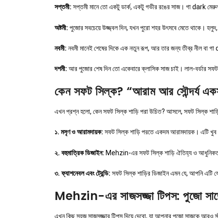
সপ্তমী:
সপ্তমী মানে তো একটু ডার্ক, একটু গভীর রঙের সাজ। গা dark মেরু
অষ্টমী:
পুজোর সবচেয়ে উজ্জ্বল দিন, যখন পুরো শহর উৎসবে মেতে থাকে। হলু
নবমী:
নবমী মানেই শেষের দিকে এক নতুন রূপ, আর তার জন্য তীব্র নীল বা গ
দশমী:
আর পুজোর শেষ দিন তো একেবারে ক্লাসিক সাজ চাই। লাল-বর্ডার সফট স
কেন সফট সিল্ক? “আরাম আর সৌন্দর্য এক
এখন প্রশ্ন হলো, কেন সফট সিল্ক শাড়ি পরা উচিত? আসলে, সফট সিল্ক শাড়ি
১. মসৃণ ও আরামদায়ক:
সফট সিল্ক শাড়ি পরতে একদম আরামদায়ক। এটি খুব হ
২. বহুমাত্রিক ডিজাইন:
Mehzin-এর সফট সিল্ক শাড়ি ঐতিহ্য ও আধুনিকতার 
৩. ফ্যাশনেবল এবং ট্রেন্ডি:
সফট সিল্ক শাড়ির ডিজাইন এমন যে, আপনি এটি যে
Mehzin-এর সাজসজ্জা টিপস: পুজো সাজে
এখন কিছু সহজ সাজসজ্জার টিপস দিয়ে দেবো, যা আপনার পুজো সাজকে আরও স্