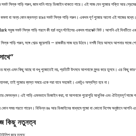
ন সফট সিল্ক শাড়ি পরুন, জাম দানি পাড়ে ডিজাইন থাকতে পারে। এই সাজ যেন পুজোর শক্তি আর প্রেম
দ, কমলা বা অন্য কোন জ্বলন্ত রঙের সফট সিল্ক শাড়ি পরুন। একদম পূর্ণ পুজোর আলো এই সাজের মধ্
া dark সবুজ সফট সিল্ক শাড়ি পরলে কী হয়! নতুন স্টাইলের একদম পারফেক্ট ফিট। আপনি এই দিনটিতে
িল্ক শাড়ি পরুন, সঙ্গে গোল্ড জুয়েলারি — রাজকীয় সাজ হয়ে উঠবে। দশমী নিয়ে আসবে আপনার সাজে শ
সাথে”
র মধ্যে এমন কিছু আছে যা শুধু পুজোতেই নয়, প্রতিটি উৎসবে আপনাকে সুন্দর করে তুলবে। এর কিছু কা
ালকা, তাই পুজোর ব্যস্ত সময়ে একে পরা যাবে সহজেই। একটুও অস্বস্তি হবে না।
মেলবন্ধন। এই শাড়ি এমনভাবে ডিজাইন করা, যা আপনাকে পুরোপুরি আধুনিক এবং ঐতিহ্যপূর্ণ সাজে পর
 কোন সময় পরতে পারেন। বিভিন্ন রঙ আর ডিজাইনের মাধ্যমে পুজো বা কোনো বিশেষ অনুষ্ঠানে আপনি এ
 কিছু নতুনত্ব
টাইলিশ করে তুলবে: