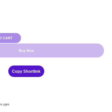
O CART
Buy Now
Copy Shortlink
াল ড্রেস