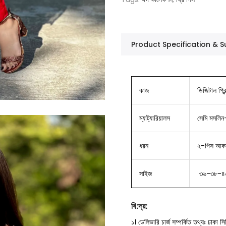
Product Specification &
কাজ
ডিজিটাল প্র
ম্যাট্যারিয়ালস
সেমি মসলিন
ধরন
২-পিস আকর্ষ
সাইজ
৩৬-৩৮-৪
বি
:
দ্র
:
১। ডেলিভারি চার্জ সম্পর্কিত তথ্যঃ ঢাকা 