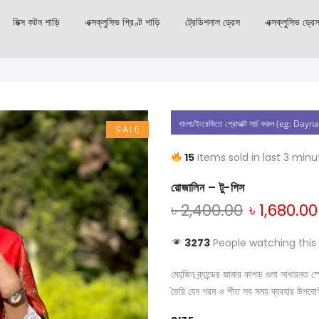
মিক্স কটন শাড়ি
এক্সক্লুসিভ প্রিণ্ট শাড়ি
ট্রেডিশনাল ড্রেস
এক্সক্লুসিভ ড্রে
SALE
15
Items sold in last 3 minu
রোজালিন – টু-পিস
৳
2,400.00
৳
1,680.00
3273
People watching this
মেহ্‌জিন ব্র্যান্ডের জামার কাপড় গুলা সাধার
তৈরি যেন গরম ও শীত সব সময় ব্যবহার উপযো