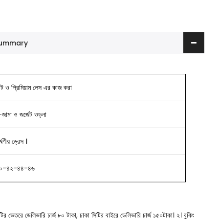
 Summary
িন্ট ও প্রিমিয়াম লেস এর কাজ করা
-জামা ও জর্জেট ওড়না
ণীয় ড্রেস ।
০-৪২-৪৪-৪৬
সিটির ভেতরে ডেলিভারি চার্জ ৮০ টাকা, ঢাকা সিটির বাইরে ডেলিভারি চার্জ ১৫০টাকা।
২। বুকিং