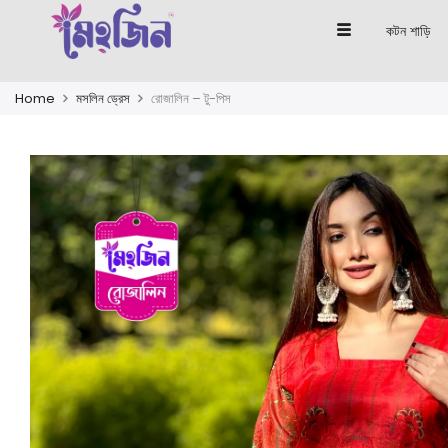
কটন শাড়ি
Home
মসলিন ড্রেস
রোজালিন – টু-পিস