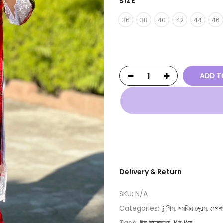
SIZE
36
38
40
42
44
46
ADD T
Delivery & Return
SKU:
N/A
Categories:
টু পিস
,
মসলিন ড্রেস
,
স্পেশ
Tags:
ঈদ কালেকশন
,
থ্রি পিস