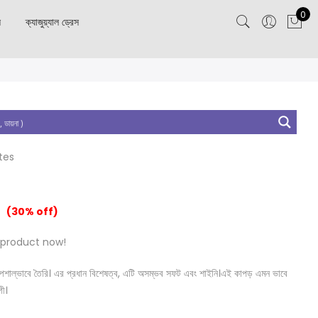
0
স
ক্যাজুয়্যাল ড্রেস
tes
(30% off)
 product now!
নত স্পেশাল্ভাবে তৈরি। এর প্রধান বিশেষত্ব, এটি অসম্ভব সফট এবং শাইনি।এই কাপড় এমন ভাবে
গী।