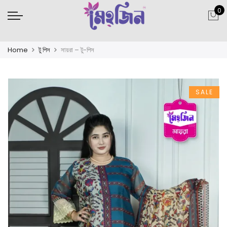
0
Home
টু পিস
সায়রা – টু-পিস
SALE