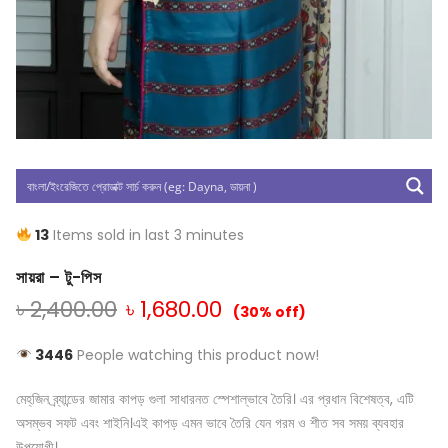
13
Items sold in last 3 minutes
সায়রা – টু-পিস
৳
2,400.00
৳
1,680.00
(30% off)
3446
People watching this product now!
মেহ্‌জিন ব্র্যান্ডের জামার কাপড় গুলা সাধারনত স্পেশাল্ভাবে তৈরি। এর প্রধান বিশেষত্ব, এটি
অসম্ভব সফট এবং শাইনি।এই কাপড় এমন ভাবে তৈরি যেন গরম ও শীত সব সময় ব্যবহার
উপযোগী।