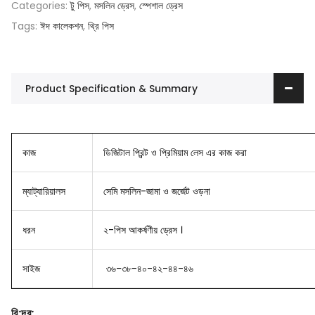
Categories:
টু পিস
,
মসলিন ড্রেস
,
স্পেশাল ড্রেস
Tags:
ঈদ কালেকশন
,
থ্রি পিস
Product Specification & Summary
কাজ
ডিজিটাল প্রিন্ট ও প্রিমিয়াম লেস এর কাজ করা
ম্যাট্যারিয়ালস
সেমি মসলিন-জামা ও জর্জেট ওড়না
ধরন
২-পিস আকর্ষণীয় ড্রেস ।
সাইজ
৩৬-৩৮-৪০-৪২-৪৪-৪৬
বি
:
দ্র
: