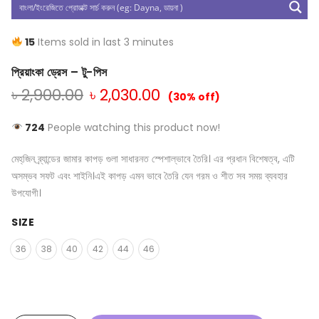
15
Items sold in last 3 minutes
প্রিয়াংকা ড্রেস – টু-পিস
৳
2,900.00
৳
2,030.00
(30% off)
724
People watching this product now!
মেহ্‌জিন ব্র্যান্ডের জামার কাপড় গুলা সাধারনত স্পেশাল্ভাবে তৈরি। এর প্রধান বিশেষত্ব, এটি
অসম্ভব সফট এবং শাইনি।এই কাপড় এমন ভাবে তৈরি যেন গরম ও শীত সব সময় ব্যবহার
উপযোগী।
SIZE
36
38
40
42
44
46