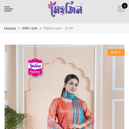
0
Home
মসলিন ড্রেস
প্রিয়াংকা ড্রেস – টু-পিস
SALE