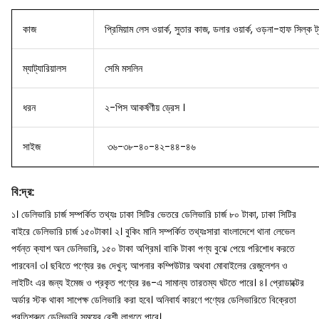
কাজ
প্রিমিয়াম লেস ওয়ার্ক, সুতার কাজ, ডলার ওয়ার্ক, ওড়না-হাফ সিল্ক ট্
ম্যাট্যারিয়ালস
সেমি মসলিন
ধরন
২-পিস আকর্ষণীয় ড্রেস ।
সাইজ
৩৬-৩৮-৪০-৪২-৪৪-৪৬
বি
:
দ্র
:
১। ডেলিভারি চার্জ সম্পর্কিত তথ্যঃ ঢাকা সিটির ভেতরে ডেলিভারি চার্জ ৮০ টাকা, ঢাকা সিটির
বাইরে ডেলিভারি চার্জ ১৫০টাকা।
২। বুকিং মানি সম্পর্কিত তথ্যঃসারা বাংলাদেশে থানা লেভেল
পর্যন্ত ক্যাশ অন ডেলিভারি, ১৫০ টাকা অগ্রিম। বাকি টাকা পণ্য বুঝে পেয়ে পরিশোধ করতে
পারবেন।
৩। ছবিতে পণ্যের রঙ দেখুন; আপনার কম্পিউটার অথবা মোবাইলের রেজুলেশন ও
লাইটিং এর জন্য ইমেজ ও প্রকৃত পণ্যের রঙ-এ সামান্য তারতম্য ঘটতে পারে।
৪। প্রোডাক্টের
অর্ডার স্টক থাকা সাপেক্ষ ডেলিভারি করা হবে। অনিবার্য কারণে পণ্যের ডেলিভারিতে বিক্রেতা
প্রতিশ্রুত ডেলিভারি সময়ের বেশী লাগতে পারে।