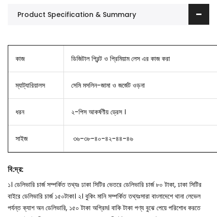
Product Specification & Summary
কাজ
ডিজিটাল প্রিন্ট ও প্রিমিয়াম লেস এর কাজ করা
ম্যাট্যারিয়ালস
সেমি মসলিন-জামা ও জর্জেট ওড়না
ধরন
২-পিস আকর্ষণীয় ড্রেস ।
সাইজ
৩৬-৩৮-৪০-৪২-৪৪-৪৬
বি
:
দ্র
:
১। ডেলিভারি চার্জ সম্পর্কিত তথ্যঃ ঢাকা সিটির ভেতরে ডেলিভারি চার্জ ৮০ টাকা, ঢাকা সিটির
বাইরে ডেলিভারি চার্জ ১৫০টাকা।
২। বুকিং মানি সম্পর্কিত তথ্যঃসারা বাংলাদেশে থানা লেভেল
পর্যন্ত ক্যাশ অন ডেলিভারি, ১৫০ টাকা অগ্রিম। বাকি টাকা পণ্য বুঝে পেয়ে পরিশোধ করতে