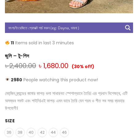
11
Items sold in last 3 minutes
জুলি – টু-পিস
৳
2,400.00
৳
1,680.00
(30% off)
2980
People watching this product now!
মেহ্‌জিন ব্র্যান্ডের জামার কাপড় গুলা সাধারনত স্পেশাল্ভাবে তৈরি। এর প্রধান বিশেষত্ব, এটি
অসম্ভব সফট এবং শাইনি।এই কাপড় এমন ভাবে তৈরি যেন গরম ও শীত সব সময় ব্যবহার
উপযোগী।
SIZE
36
38
40
42
44
46