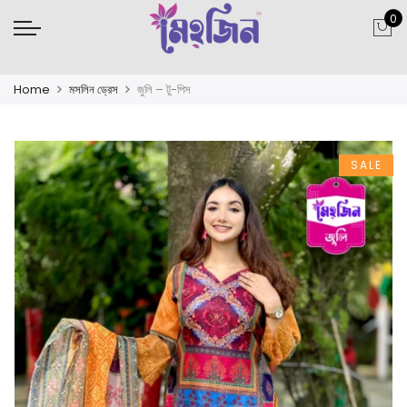
0
Home
মসলিন ড্রেস
জুলি – টু-পিস
SALE