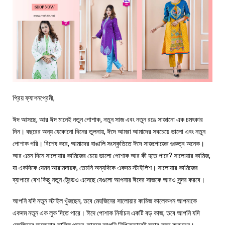
প্রিয় ফ্যাশনপ্রেমী,
ঈদ আসছে, আর ঈদ মানেই নতুন পোশাক, নতুন সাজ এবং নতুন রঙে সাজানো এক চমৎকার
দিন। বছরের অন্য যেকোনো দিনের তুলনায়, ঈদে আমরা আমাদের সবচেয়ে ভালো এবং নতুন
পোশাক পরি। বিশেষ করে, আমাদের বাঙালি সংস্কৃতিতে ঈদে সাজগোজের গুরুত্ব অনেক।
আর এমন দিনে সালোয়ার কামিজের চেয়ে ভালো পোশাক আর কী হতে পারে? সালোয়ার কামিজ,
যা একদিকে যেমন আরামদায়ক, তেমনি অন্যদিকে একদম স্টাইলিশ। সালোয়ার কামিজের
ব্যাপারে বেশ কিছু নতুন ট্রেন্ডও এসেছে যেগুলো আপনার ঈদের সাজকে আরও সুন্দর করবে।
আপনি যদি নতুন স্টাইল খুঁজছেন, তবে মেহজিনের সালোয়ার কামিজ কালেকশন আপনাকে
একদম নতুন এক লুক দিতে পারে। ঈদে পোশাক নির্বাচন একটি বড় কাজ, তবে আপনি যদি
মেহজিনের সালোয়ার কামিজ পরেন, তাহলে আপনি নিশ্চিতভাবেই সবার নজর কাড়বেন।