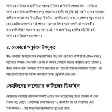
সালোয়ার কামিজের মধ্যে বিভিন্ন ধরনের স্টাইল এবং ডিজাইন পাওয়া যায়। মেহজিনের
সালোয়ার কামিজে আপনি পাবেন প্যালাজো, আনারকলি, স্ট্রেইট কাট, নকশি কাজের সালোয়ার
কামিজসহ আরও নানা ভিন্ন ভিন্ন ডিজাইন। আপনি যেকোনো ধরনের পোশাক পছন্দ করেন না
কেন, মেহজিনে সেগুলোর সবই পাবেন। আপনার ঈদের সাজে আপনি চাইলে রাজকীয়
আনারকলি স্টাইল পরতে পারেন, আবার চাইলে সাধারণ কিন্তু ক্লাসিক স্ট্রেইট কাট
সালোয়ার কামিজও পরতে পারেন।
৪. যেকোনো অনুষ্ঠানে উপযুক্ত
ঈদ একসাথে পরিবারের সঙ্গে সময় কাটানোর দিন, তবে পাশাপাশি পার্টি বা দাওয়াতও থাকে।
সালোয়ার কামিজ এমন একটি পোশাক যা আপনি যেকোনো ধরনের অনুষ্ঠানে পরতে পারবেন।
ঈদের নামাজ থেকে শুরু করে অতিথি আপ্যায়ন, দাওয়াত বা অন্যান্য সামাজিক অনুষ্ঠান—সব
জায়গাতেই সালোয়ার কামিজ আপনাকে অনন্য সৌন্দর্য উপহার দেবে।
মেহজিনের সালোয়ার কামিজের ডিজাইন
মেহজিনের সালোয়ার কামিজের ডিজাইনগুলোর মধ্যে রয়েছে কিছু বিশেষ বৈশিষ্ট্য, যা একে
অনন্য করে তোলে। মেহজিনের ডিজাইনগুলো শুধু আকর্ষণীয় নয়, তা পাশাপাশি খুবই
আরামদায়কও। নিচে কিছু জনপ্রিয় ডিজাইন তুলে ধরা হলো: