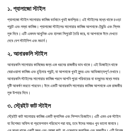
১. প্যালাজো স্টাইল
প্যালাজো স্টাইল সালোয়ার কামিজ বর্তমানে খুবই জনপ্রিয়। এই স্টাইলের মধ্যে থাকে চওড়া
প্যান্ট এবং লম্বা কামিজ। প্যালাজো স্টাইলের সালোয়ার কামিজ আপনাকে ট্রেন্ডি এবং স্লিম
লুক দিবে। এটি একদম আধুনিক এবং হালকা সিলুয়েট তৈরি করে, যা আপনাকে ঈদে দেখতে
দেবে বেশ স্টাইলিশ এবং মডার্ন।
২. আনারকলি স্টাইল
আনারকলি সালোয়ার কামিজের জন্য এক ধরনের রাজকীয় ভাব থাকে। এই ডিজাইনে থাকে
ঘেরাওয়ালা কামিজ এবং চুড়িদার প্যান্ট, যা আপনাকে খুবই সুন্দর এবং আভিজাত্যপূর্ণ দেখাবে।
আনারকলি স্টাইলের সালোয়ার কামিজ পরলে আপনি পুরো পরিবারের বা বন্ধুদের মধ্যে সবার
দৃষ্টি আকর্ষণ করতে পারবেন। ঈদে একটি আনারকলি সালোয়ার কামিজ আপনাকে এক রাজকীয়
লুক উপহার দিবে।
৩. স্ট্রেইট কাট স্টাইল
স্ট্রেইট কাট সালোয়ার কামিজ একটি ক্লাসিক এবং সিম্পল ডিজাইন। এটি এমন এক স্টাইল
যা বিশেষত অফিস বা প্রফেশনাল পরিবেশে পরা যায়, তবে ঈদের সময়ও খুব ভালো মানাবে।
এর মধ্যে থাকে একটি সুন্দর এবং সোজা কাট, যা একেবারে ক্লাসিক এবং সময়হীন। এটি বিশেষ