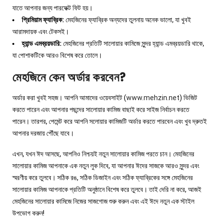
যাতে আপনার জন্য পারফেক্ট ফিট হয়।
প্রিমিয়াম ফ্যাব্রিক:
মেহজিনের ফ্যাব্রিক অন্যদের তুলনায় অনেক ভালো, যা খুবই
আরামদায়ক এবং টেকসই।
হ্যান্ড এমব্রয়ডারি:
মেহজিনের প্রতিটি সালোয়ার কামিজে সুন্দর হ্যান্ড এমব্রয়ডারি থাকে,
যা পোশাকটিকে আরও বিশেষ করে তোলে।
মেহজিনে কেন অর্ডার করবেন?
অর্ডার করা খুবই সহজ। আপনি আমাদের ওয়েবসাইট (
www.mehzin.net
) ভিজিট
করতে পারেন এবং আপনার পছন্দের সালোয়ার কামিজ বাছাই করে সাইজ নির্বাচন করতে
পারেন। তারপর, পেমেন্ট করে আপনি সলোয়ার কামিজটি অর্ডার করতে পারবেন এবং খুব দ্রুতই
আপনার দরজায় পৌঁছে যাবে।
এখন, যখন ঈদ আসছে, আপনিও নিশ্চয়ই নতুন সালোয়ার কামিজ পরতে চান। মেহজিনের
সালোয়ার কামিজ আপনাকে এক নতুন লুক দিবে, যা আপনার ঈদের সাজকে আরও সুন্দর এবং
স্মরণীয় করে তুলবে। সঠিক রঙ, সঠিক ডিজাইন এবং সঠিক ফ্যাব্রিকের সঙ্গে মেহজিনের
সালোয়ার কামিজ আপনাকে প্রতিটি অনুষ্ঠানে বিশেষ করে তুলবে। তাই দেরি না করে, আজই
মেহজিনের সালোয়ার কামিজে নিজের সাজগোজ শুরু করুন এবং এই ঈদে নতুন এক স্টাইল
উপভোগ করুন!