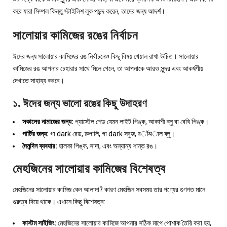
করে যারা সিম্পল কিন্তু স্টাইলিশ লুক পছন্দ করেন, তাদের জন্য আদর্শ।
সালোয়ার কামিজের রঙের নির্বাচন
ঈদের জন্য সালোয়ার কামিজের রঙ নির্বাচনেও কিছু বিষয় খেয়াল রাখা উচিত। সালোয়ার
কামিজের রঙ আপনার চেহারার সাথে মিলে গেলে, তা আপনাকে আরও সুন্দর এবং আকর্ষণীয়
দেখাতে সাহায্য করবে।
১. ঈদের জন্য ভালো রঙের কিছু উদাহরণ
সকালের নামাজের জন্য:
প্যাস্টেল শেড যেমন লাইট পিঙ্ক, আকাশী ব্লু বা বেবি পিঙ্ক।
পার্টির জন্য:
গা dark রেড, রুপালি, গা dark সবুজ, রॉयাল ব্লু।
দৈনন্দিন ব্যবহার:
হালকা পিঙ্ক, সাদা, এবং অন্যান্য শান্ত রঙ।
মেহজিনের সালোয়ার কামিজের বিশেষত্ব
মেহজিনের সালোয়ার কামিজ কেন আলাদা? কারণ মেহজিন সবসময় তার পণ্যের গুণগত মানে
গুরুত্ব দিয়ে থাকে। এখানে কিছু বিশেষত্ব:
কাস্টম সাইজিং:
মেহজিনের সালোয়ার কামিজে আপনার সঠিক মাপে পোশাক তৈরি করা হয়,