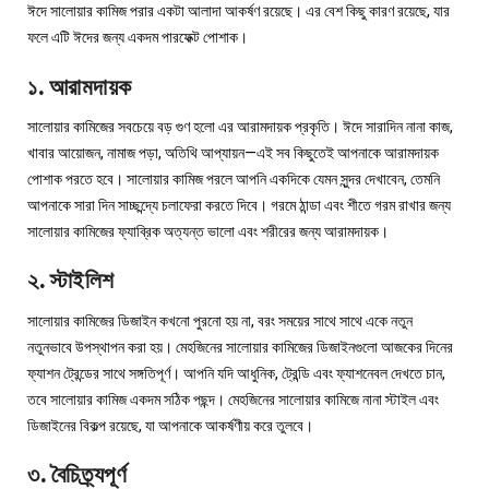
ঈদে সালোয়ার কামিজ পরার একটা আলাদা আকর্ষণ রয়েছে। এর বেশ কিছু কারণ রয়েছে, যার
ফলে এটি ঈদের জন্য একদম পারফেক্ট পোশাক।
১. আরামদায়ক
সালোয়ার কামিজের সবচেয়ে বড় গুণ হলো এর আরামদায়ক প্রকৃতি। ঈদে সারাদিন নানা কাজ,
খাবার আয়োজন, নামাজ পড়া, অতিথি আপ্যায়ন—এই সব কিছুতেই আপনাকে আরামদায়ক
পোশাক পরতে হবে। সালোয়ার কামিজ পরলে আপনি একদিকে যেমন সুন্দর দেখাবেন, তেমনি
আপনাকে সারা দিন সাচ্ছন্দ্যে চলাফেরা করতে দিবে। গরমে ঠান্ডা এবং শীতে গরম রাখার জন্য
সালোয়ার কামিজের ফ্যাব্রিক অত্যন্ত ভালো এবং শরীরের জন্য আরামদায়ক।
২. স্টাইলিশ
সালোয়ার কামিজের ডিজাইন কখনো পুরনো হয় না, বরং সময়ের সাথে সাথে একে নতুন
নতুনভাবে উপস্থাপন করা হয়। মেহজিনের সালোয়ার কামিজের ডিজাইনগুলো আজকের দিনের
ফ্যাশন ট্রেন্ডের সাথে সঙ্গতিপূর্ণ। আপনি যদি আধুনিক, ট্রেন্ডি এবং ফ্যাশনেবল দেখতে চান,
তবে সালোয়ার কামিজ একদম সঠিক পছন্দ। মেহজিনের সালোয়ার কামিজে নানা স্টাইল এবং
ডিজাইনের বিকল্প রয়েছে, যা আপনাকে আকর্ষণীয় করে তুলবে।
৩. বৈচিত্র্যপূর্ণ