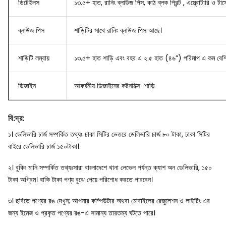
ডিটেইলস
১৩.৫+ হাত, রানিং ব্লাউজ পিস, কাঠ ব্লক প্রিন্ট , এম্ব্রোটারি ও টার্স
ব্লাউজ
পিস
শাড়িটির সাথে রানিং ব্লাউজ পিস আছে।
শাড়িটি লম্বায়
১৩.৫+ হাত শাড়ি এবং বহর এ ২.৫ হাত (৪৬”) পরিমাপ এ কম বেশি
ডিজাইন
আকর্ষনীয় ডিজাইনের
কটনমিক্স শাড়ি
বি
:
দ্র
:
১। ডেলিভারি চার্জ সম্পর্কিত তথ্যঃ ঢাকা সিটির ভেতরে ডেলিভারি চার্জ ৮০ টাকা, ঢাকা সিটির
বাইরে ডেলিভারি চার্জ ১৫০টাকা।
২। বুকিং মানি সম্পর্কিত তথ্যঃসারা বাংলাদেশে থানা লেভেল পর্যন্ত ক্যাশ অন ডেলিভারি, ১৫০
টাকা অগ্রিম। বাকি টাকা পণ্য বুঝে পেয়ে পরিশোধ করতে পারবেন।
৩। ছবিতে পণ্যের রঙ দেখুন; আপনার কম্পিউটার অথবা মোবাইলের রেজুলেশন ও লাইটিং এর
জন্য ইমেজ ও প্রকৃত পণ্যের রঙ-এ সামান্য তারতম্য ঘটতে পারে।