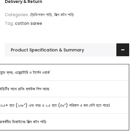
Delivery & Return
Categories:
ট্রেডিশনাল শাড়ি
,
মিক্স কটন শাড়ি
Tag:
cotton saree
Product Specification & Summary
্যান্ড ব্লক, এম্ব্রোটারি ও টার্সেল ওয়ার্ক
শাড়িটির সাথে রানিং ব্লাউজ পিস আছে
১৩.৫+ হাত (২৩৮”) এবং বহর এ ২.৫ হাত (৪৬”) পরিমাপ এ কম বেশি হতে পারে।
আকর্ষনীয় ডিজাইনের
মিক্স কটন শাড়ি