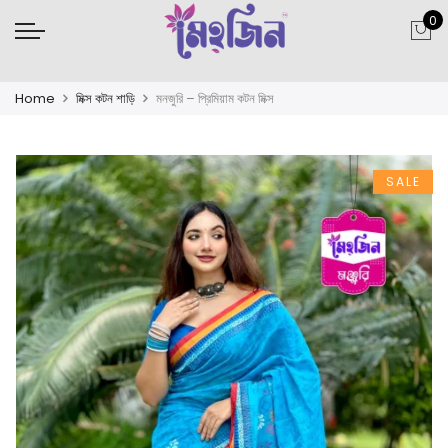
0
Home
মিক্স কটন শাড়ি
মনজুরি – প্রিমিয়াম কটন মিক্স
SALE