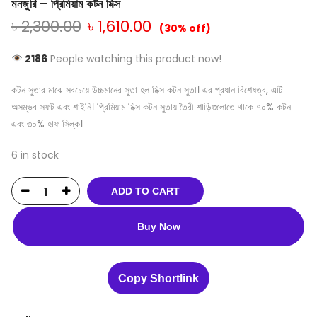
মনজুরি – প্রিমিয়াম কটন মিক্স
৳
2,300.00
৳
1,610.00
(30% off)
2186
People watching this product now!
কটন সুতার মাঝে সবচেয়ে উচ্চমানের সুতা হল মিক্স কটন সুতা। এর প্রধান বিশেষত্ব, এটি
অসম্ভব সফট এবং শাইনি। প্রিমিয়াম মিক্স কটন সুতায় তৈরী শাড়িগুলোতে থাকে ৭০% কটন
এবং ৩০% হাফ সিল্ক।
6 in stock
ADD TO CART
Buy Now
Copy Shortlink