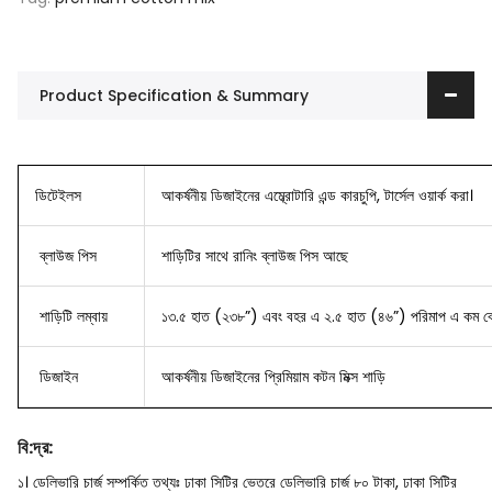
Product Specification & Summary
ডিটেইলস
আকর্ষনীয় ডিজাইনের এম্ব্রোটারি এন্ড কারচুপি, টার্সেল ওয়ার্ক করা।
ব্লাউজ
পিস
শাড়িটির সাথে রানিং ব্লাউজ পিস আছে
শাড়িটি লম্বায়
১৩.৫ হাত (২৩৮”) এবং বহর এ ২.৫ হাত (৪৬”) পরিমাপ এ কম বে
ডিজাইন
আকর্ষনীয় ডিজাইনের প্রিমিয়াম কটন মিক্স শাড়ি
বি
:
দ্র
:
১। ডেলিভারি চার্জ সম্পর্কিত তথ্যঃ ঢাকা সিটির ভেতরে ডেলিভারি চার্জ ৮০ টাকা, ঢাকা সিটির