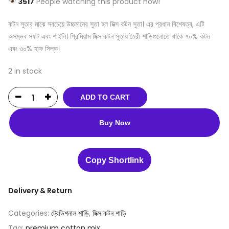
3517
People watching this product now!
কটন সুতার মাঝে সবচেয়ে উচ্চমানের সুতা হল মিক্স কটন সুতা। এর প্রধান বিশেষত্ব, এটি
অসম্ভব সফট এবং শাইনি। প্রিমিয়াম মিক্স কটন সুতায় তৈরী শাড়িগুলোতে থাকে ৭০% কটন
এবং ৩০% হাফ সিল্ক।
2 in stock
ADD TO CART
Buy Now
Copy Shortlink
Delivery & Return
Categories:
ট্রেডিশনাল শাড়ি
,
মিক্স কটন শাড়ি
Tag:
premium cotton mix