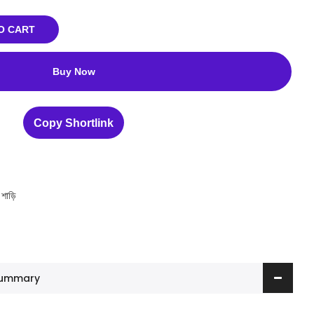
O CART
Buy Now
Copy Shortlink
 শাড়ি
 Summary