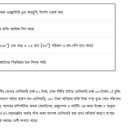
রা এম্ব্রোটারি এন্ড কারচুপি, টার্সেল ওয়ার্ক করা
ে রানিং ব্লাউজ পিস আছে
২৩৮”) এবং বহর এ ২.৫ হাত (৪৬”) পরিমাপ এ কম বেশি হতে পারে।
িজাইনের
প্রিমিয়াম হাফ সিল্ক শাড়ি
সিটির ভেতরে ডেলিভারি চার্জ ৮০ টাকা, ঢাকা সিটির বাইরে ডেলিভারি চার্জ ১৫০টাকা।
২। বুকিং
া লেভেল পর্যন্ত ক্যাশ অন ডেলিভারি, ১৫০ টাকা অগ্রিম। বাকি টাকা পণ্য বুঝে পেয়ে পরিশোধ
ুন; আপনার কম্পিউটার অথবা মোবাইলের রেজুলেশন ও লাইটিং এর জন্য ইমেজ ও প্রকৃত
ে।
৪। প্রোডাক্টের অর্ডার স্টক থাকা সাপেক্ষ ডেলিভারি করা হবে। অনিবার্য কারণে পণ্যের
রি সময়ের বেশী লাগতে পারে।