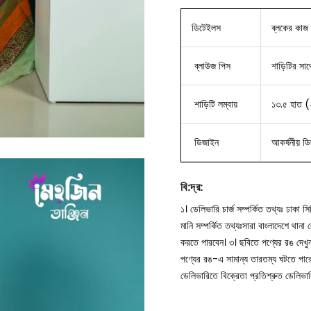
ডিটেইলস
ব্লকের কাজ ক
ব্লাউজ
পিস
শাড়িটির সাথ
শাড়িটি লম্বায়
১৩.৫ হাত (
ডিজাইন
আকর্ষনীয় ড
বি
:
দ্র
:
১। ডেলিভারি চার্জ সম্পর্কিত তথ্যঃ ঢাকা 
মানি সম্পর্কিত তথ্যঃসারা বাংলাদেশে থান
করতে পারবেন।
৩। ছবিতে পণ্যের রঙ দেখ
পণ্যের রঙ-এ সামান্য তারতম্য ঘটতে পার
ডেলিভারিতে বিক্রেতা প্রতিশ্রুত ডেলিভা