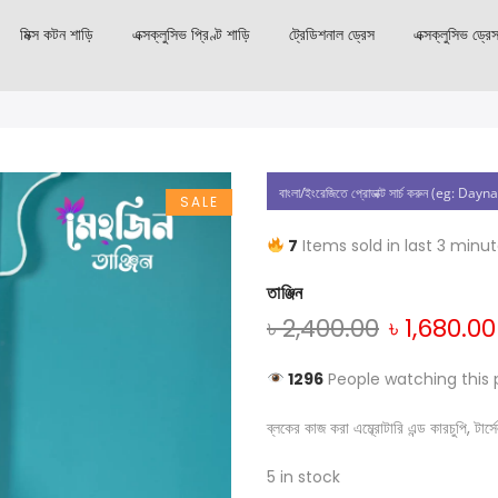
মিক্স কটন শাড়ি
এক্সক্লুসিভ প্রিণ্ট শাড়ি
ট্রেডিশনাল ড্রেস
এক্সক্লুসিভ ড্রে
SALE
7
Items sold in last 3 minu
তাঞ্জিন
৳
2,400.00
৳
1,680.00
1296
People watching this 
ব্লকের কাজ করা এম্ব্রোটারি এন্ড কারচুপি, টার
5 in stock