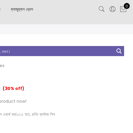
0
স
ক্যাজুয়্যাল ড্রেস
tes
(30% off)
product now!
্সেল ওয়ার্ক করা১৩.৫ হাত, রানিং ব্লাউজ পিস