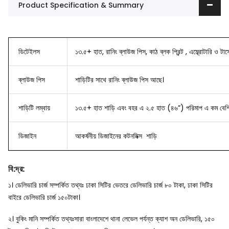
Product Specification & Summary
ডিটেইলস
১৩.৫+ হাত, রানিং ব্লাউজ পিস, কাঠ ব্লক প্রিন্ট , এম্ব্রোটারি ও টার্স
ব্লাউজ
পিস
শাড়িটির সাথে রানিং ব্লাউজ পিস আছে।
শাড়িটি লম্বায়
১৩.৫+ হাত শাড়ি এবং বহর এ ২.৫ হাত (৪৬”) পরিমাপ এ কম বেশি
ডিজাইন
আকর্ষনীয় ডিজাইনের
কটনমিক্স শাড়ি
বি
:
দ্র
:
১। ডেলিভারি চার্জ সম্পর্কিত তথ্যঃ ঢাকা সিটির ভেতরে ডেলিভারি চার্জ ৮০ টাকা, ঢাকা সিটির
বাইরে ডেলিভারি চার্জ ১৫০টাকা।
২। বুকিং মানি সম্পর্কিত তথ্যঃসারা বাংলাদেশে থানা লেভেল পর্যন্ত ক্যাশ অন ডেলিভারি, ১৫০