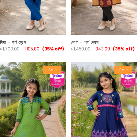
দিয়া – গার্ল ড্রেস
শোমা – গার্ল ড্রেস
৳
1,700.00
৳
1,105.00
(35% off)
৳
1,450.00
৳
943.00
(35% off)
Sale
Sale