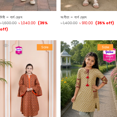
দিঘী – গার্ল ড্রেস
সংগীতা – গার্ল ড্রেস
৳
1,600.00
৳
1,040.00
(35%
৳
1,400.00
৳
910.00
(35% off)
off)
Sale
Sale