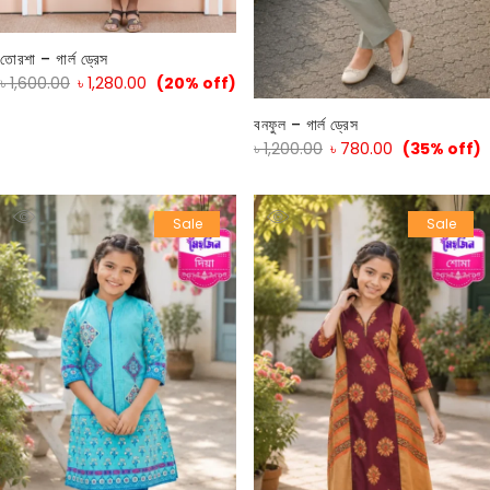
তোরশা – গার্ল ড্রেস
৳
1,600.00
৳
1,280.00
(20% off)
বনফুল – গার্ল ড্রেস
৳
1,200.00
৳
780.00
(35% off)
Sale
Sale