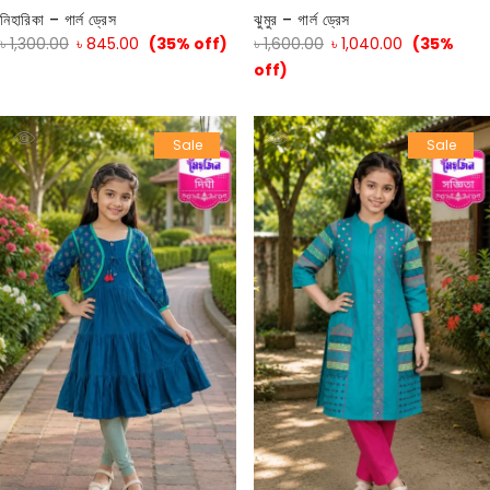
নিহারিকা – গার্ল ড্রেস
ঝুমুর – গার্ল ড্রেস
৳
1,300.00
৳
845.00
(35% off)
৳
1,600.00
৳
1,040.00
(35%
off)
Sale
Sale