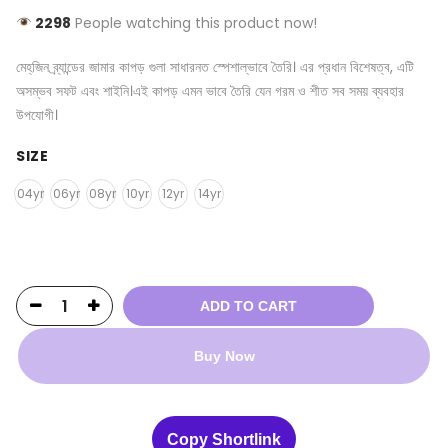
2298
People watching this product now!
মেহ্‌জিন ব্র্যান্ডের জামার কাপড় গুলা সাধারনত স্পেশাল্ভাবে তৈরি। এর প্রধান বিশেষত্ব, এটি
অসম্ভব সফট এবং শাইনি।এই কাপড় এমন ভাবে তৈরি যেন গরম ও শীত সব সময় ব্যবহার
উপযোগী।
SIZE
04yr
06yr
08yr
10yr
12yr
14yr
ADD TO CART
Buy Now
Copy Shortlink