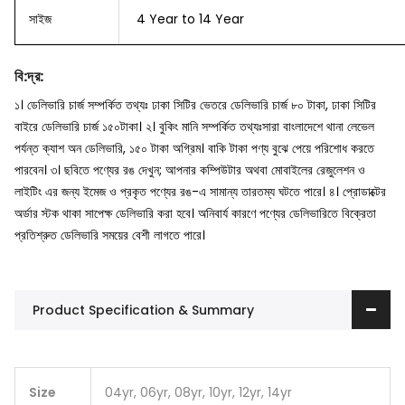
সাইজ
4 Year to 14 Year
বি
:
দ্র
:
১। ডেলিভারি চার্জ সম্পর্কিত তথ্যঃ ঢাকা সিটির ভেতরে ডেলিভারি চার্জ ৮০ টাকা, ঢাকা সিটির
বাইরে ডেলিভারি চার্জ ১৫০টাকা।
২। বুকিং মানি সম্পর্কিত তথ্যঃসারা বাংলাদেশে থানা লেভেল
পর্যন্ত ক্যাশ অন ডেলিভারি, ১৫০ টাকা অগ্রিম। বাকি টাকা পণ্য বুঝে পেয়ে পরিশোধ করতে
পারবেন।
৩। ছবিতে পণ্যের রঙ দেখুন; আপনার কম্পিউটার অথবা মোবাইলের রেজুলেশন ও
লাইটিং এর জন্য ইমেজ ও প্রকৃত পণ্যের রঙ-এ সামান্য তারতম্য ঘটতে পারে।
৪। প্রোডাক্টের
অর্ডার স্টক থাকা সাপেক্ষ ডেলিভারি করা হবে। অনিবার্য কারণে পণ্যের ডেলিভারিতে বিক্রেতা
প্রতিশ্রুত ডেলিভারি সময়ের বেশী লাগতে পারে।
Product Specification & Summary
Size
04yr, 06yr, 08yr, 10yr, 12yr, 14yr