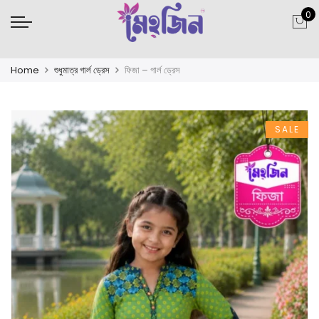
0
Home
শুধুমাত্র গার্ল ড্রেস
ফিজা – গার্ল ড্রেস
SALE