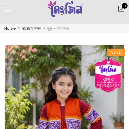
0
Home
সালোয়ার কামিজ
ঝুমুর – গার্ল ড্রেস
SALE