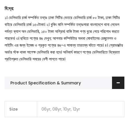
বি
:
দ্র
:
১। ডেলিভারি চার্জ সম্পর্কিত তথ্যঃ ঢাকা সিটির ভেতরে ডেলিভারি চার্জ ৮০ টাকা, ঢাকা সিটির
বাইরে ডেলিভারি চার্জ ১৫০টাকা।
২। বুকিং মানি সম্পর্কিত তথ্যঃসারা বাংলাদেশে থানা লেভেল
পর্যন্ত ক্যাশ অন ডেলিভারি, ১৫০ টাকা অগ্রিম। বাকি টাকা পণ্য বুঝে পেয়ে পরিশোধ করতে
পারবেন।
৩। ছবিতে পণ্যের রঙ দেখুন; আপনার কম্পিউটার অথবা মোবাইলের রেজুলেশন ও
লাইটিং এর জন্য ইমেজ ও প্রকৃত পণ্যের রঙ-এ সামান্য তারতম্য ঘটতে পারে।
৪। প্রোডাক্টের
অর্ডার স্টক থাকা সাপেক্ষ ডেলিভারি করা হবে। অনিবার্য কারণে পণ্যের ডেলিভারিতে বিক্রেতা
প্রতিশ্রুত ডেলিভারি সময়ের বেশী লাগতে পারে।
Product Specification & Summary
Size
06yr, 08yr, 10yr, 12yr