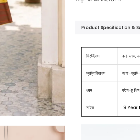
Product Specification &
ডিটেইলস
কাঠ ব্লক, ন
ম্যাট্যারিয়ালস
জামা-প্যান্ট
ধরন
কটন-টু পিস
সাইজ
8 Year t