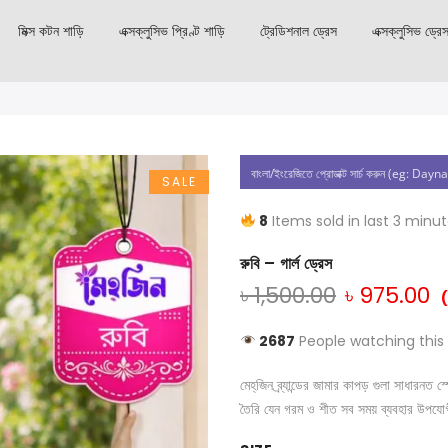
মিক্স কটন শাড়ি
এক্সক্লুসিভ প্রিণ্ট শাড়ি
ট্রেডিশনাল ড্রেস
এক্সক্লুসিভ ড্রে
SALE
8
Items sold in last 3 minu
রুবি – গার্ল ড্রেস
৳
1,500.00
৳
975.00
2687
People watching this
মেহ্‌জিন ব্র্যান্ডের জামার কাপড় গুলা সাধার
তৈরি যেন গরম ও শীত সব সময় ব্যবহার উপযো