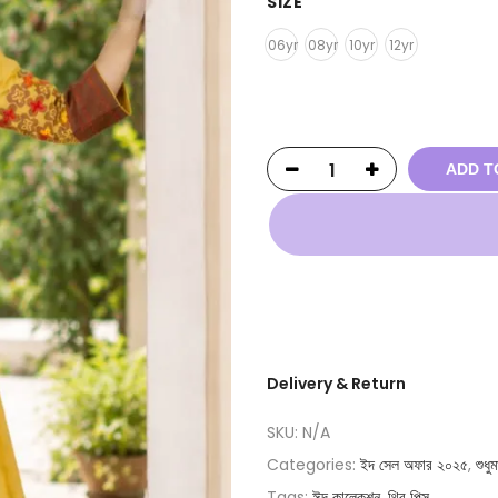
SIZE
06yr
08yr
10yr
12yr
ADD T
Delivery & Return
SKU:
N/A
Categories:
ইদ সেল অফার ২০২৫
,
শুধু
Tags:
ঈদ কালেকশন
,
থ্রি পিস