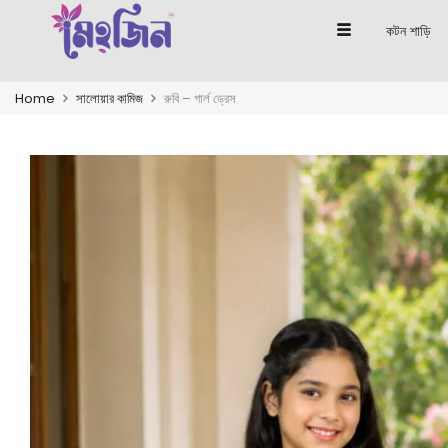
কটন শাড়ি
Home
সালোয়ার কামিজ
রুবি – গার্ল ড্রেস