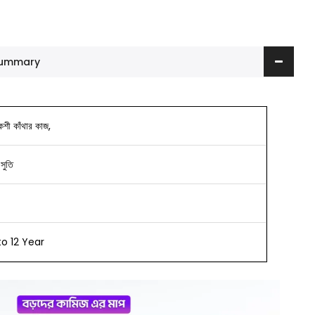
 Summary
কশী কাঁথার কাজ,
-সুতি
o 12 Year