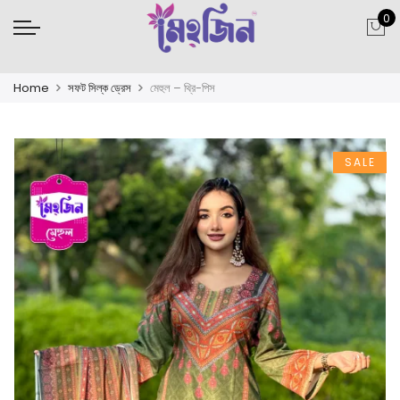
0
Home
সফট সিল্ক ড্রেস
মেহুল – থ্রি-পিস
SALE