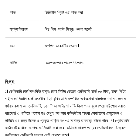
কাজ
ডিজিটাল প্রিন্ট এর কাজ করা
ম্যাট্যারিয়ালস
থ্রি পিস-সফট সিল্ক, ওড়না জর্জেট
ধরন
৩-পিস আকর্ষণীয় ড্রেস ।
সাইজ
৩৬-৩৮-৪০-৪২-৪৪-৪৬
বি
:
দ্র
:
১। ডেলিভারি চার্জ সম্পর্কিত তথ্যঃ ঢাকা সিটির ভেতরে ডেলিভারি চার্জ ৮০ টাকা, ঢাকা সিটির
বাইরে ডেলিভারি চার্জ ১৫০টাকা।
২। বুকিং মানি সম্পর্কিত তথ্যঃসারা বাংলাদেশে থানা লেভেল
পর্যন্ত ক্যাশ অন ডেলিভারি, ১৫০ টাকা অগ্রিম। বাকি টাকা পণ্য বুঝে পেয়ে পরিশোধ করতে
পারবেন।
৩। ছবিতে পণ্যের রঙ দেখুন; আপনার কম্পিউটার অথবা মোবাইলের রেজুলেশন ও
লাইটিং এর জন্য ইমেজ ও প্রকৃত পণ্যের রঙ-এ সামান্য তারতম্য ঘটতে পারে।
৪। প্রোডাক্টের
অর্ডার স্টক থাকা সাপেক্ষ ডেলিভারি করা হবে। অনিবার্য কারণে পণ্যের ডেলিভারিতে বিক্রেতা
প্রতিশ্রুত ডেলিভারি সময়ের বেশী লাগতে পারে।