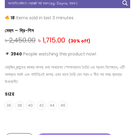
18
Items sold in last 3 minutes
মেহুল – থ্রি-পিস
৳
2,450.00
৳
1,715.00
(30% off)
3940
People watching this product now!
মেহ্‌জিন ব্র্যান্ডের জামার কাপড় গুলা সাধারনত স্পেশাল্ভাবে তৈরি। এর প্রধান বিশেষত্ব, এটি
অসম্ভব সফট এবং শাইনি।এই কাপড় এমন ভাবে তৈরি যেন গরম ও শীত সব সময় ব্যবহার
উপযোগী।
SIZE
36
38
40
42
44
46