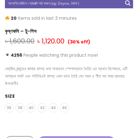
20
Items sold in last 3 minutes
কৃষ্ণকলি – টু-পিস
৳
1,600.00
৳
1,120.00
(30% off)
4256
People watching this product now!
মেহ্‌জিন ব্র্যান্ডের জামার কাপড় গুলা সাধারনত স্পেশাল্ভাবে তৈরি। এর প্রধান বিশেষত্ব, এটি
অসম্ভব সফট এবং শাইনি।এই কাপড় এমন ভাবে তৈরি যেন গরম ও শীত সব সময় ব্যবহার
উপযোগী।
SIZE
36
38
40
42
44
46