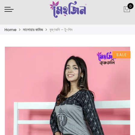
0
Home
সালোয়ার কামিজ
কৃষ্ণকলি – টু-পিস
SALE