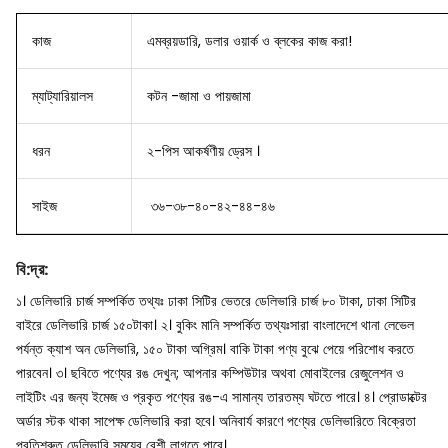
কাজ
এমব্রয়ডারি, ডলার ওয়ার্ক ও ব্লকের কাজ করা!
ম্যাট্যারিয়ালস
কটন -জামা ও পায়জামা
ধরন
২-পিস আকর্ষণীয় ড্রেস ।
সাইজ
৩৬-৩৮-৪০-৪২-৪৪-৪৬
বি
:
দ্র
:
১। ডেলিভারি চার্জ সম্পর্কিত তথ্যঃ ঢাকা সিটির ভেতরে ডেলিভারি চার্জ ৮০ টাকা, ঢাকা সিটির
বাইরে ডেলিভারি চার্জ ১৫০টাকা।
২। বুকিং মানি সম্পর্কিত তথ্যঃসারা বাংলাদেশে থানা লেভেল
পর্যন্ত ক্যাশ অন ডেলিভারি, ১৫০ টাকা অগ্রিম। বাকি টাকা পণ্য বুঝে পেয়ে পরিশোধ করতে
পারবেন।
৩। ছবিতে পণ্যের রঙ দেখুন; আপনার কম্পিউটার অথবা মোবাইলের রেজুলেশন ও
লাইটিং এর জন্য ইমেজ ও প্রকৃত পণ্যের রঙ-এ সামান্য তারতম্য ঘটতে পারে।
৪। প্রোডাক্টের
অর্ডার স্টক থাকা সাপেক্ষ ডেলিভারি করা হবে। অনিবার্য কারণে পণ্যের ডেলিভারিতে বিক্রেতা
প্রতিশ্রুত ডেলিভারি সময়ের বেশী লাগতে পারে।