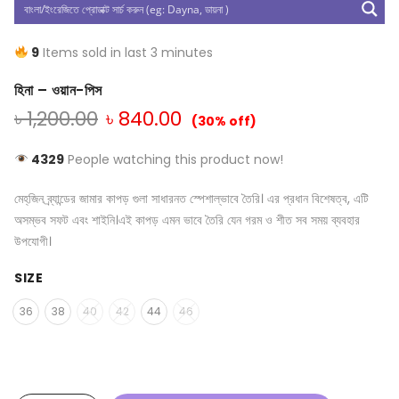
9
Items sold in last 3 minutes
হিনা – ওয়ান-পিস
৳
1,200.00
৳
840.00
(30% off)
4329
People watching this product now!
মেহ্‌জিন ব্র্যান্ডের জামার কাপড় গুলা সাধারনত স্পেশাল্ভাবে তৈরি। এর প্রধান বিশেষত্ব, এটি
অসম্ভব সফট এবং শাইনি।এই কাপড় এমন ভাবে তৈরি যেন গরম ও শীত সব সময় ব্যবহার
উপযোগী।
SIZE
36
38
40
42
44
46