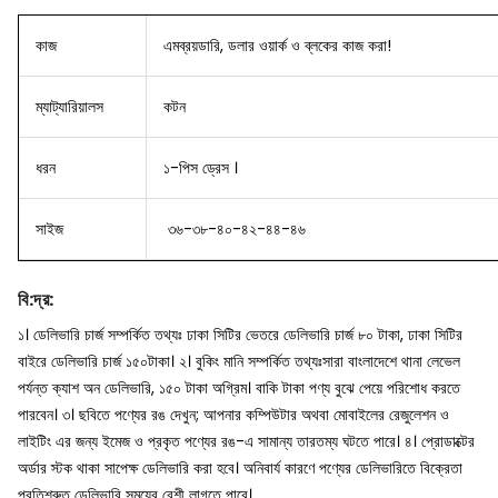
কাজ
এমব্রয়ডারি, ডলার ওয়ার্ক ও ব্লকের কাজ করা!
ম্যাট্যারিয়ালস
কটন
ধরন
১-পিস ড্রেস ।
সাইজ
৩৬-৩৮-৪০-৪২-৪৪-৪৬
বি
:
দ্র
:
১। ডেলিভারি চার্জ সম্পর্কিত তথ্যঃ ঢাকা সিটির ভেতরে ডেলিভারি চার্জ ৮০ টাকা, ঢাকা সিটির
বাইরে ডেলিভারি চার্জ ১৫০টাকা।
২। বুকিং মানি সম্পর্কিত তথ্যঃসারা বাংলাদেশে থানা লেভেল
পর্যন্ত ক্যাশ অন ডেলিভারি, ১৫০ টাকা অগ্রিম। বাকি টাকা পণ্য বুঝে পেয়ে পরিশোধ করতে
পারবেন।
৩। ছবিতে পণ্যের রঙ দেখুন; আপনার কম্পিউটার অথবা মোবাইলের রেজুলেশন ও
লাইটিং এর জন্য ইমেজ ও প্রকৃত পণ্যের রঙ-এ সামান্য তারতম্য ঘটতে পারে।
৪। প্রোডাক্টের
অর্ডার স্টক থাকা সাপেক্ষ ডেলিভারি করা হবে। অনিবার্য কারণে পণ্যের ডেলিভারিতে বিক্রেতা
প্রতিশ্রুত ডেলিভারি সময়ের বেশী লাগতে পারে।