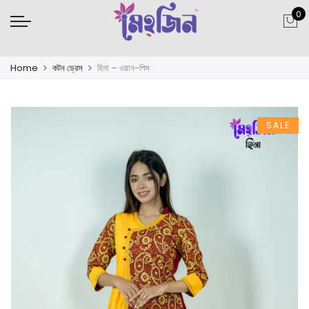
0
Home
কটন ড্রেস
হিনা – ওয়ান-পিস
SALE