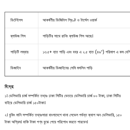
ডিটেইলস
আকর্ষণীয় ডিজিটাল প্রিণ্ট ও টার্সেল ওয়ার্ক
ব্লাউজ
পিস
শাড়িটির সাথে রানিং ব্লাউজ পিস আছে।
শাড়িটি লম্বায়
১৩.৫+ হাত শাড়ি এবং বহর এ ২.৫ হাত (৪৬”) পরিমাপ এ কম বেশি
ডিজাইন
আকর্ষনীয় ডিজাইনের
সেমি মসলিন শাড়ি
বি
:
দ্র
:
১। ডেলিভারি চার্জ সম্পর্কিত তথ্যঃ ঢাকা সিটির ভেতরে ডেলিভারি চার্জ ৮০ টাকা, ঢাকা সিটির
বাইরে ডেলিভারি চার্জ ১৫০টাকা।
২। বুকিং মানি সম্পর্কিত তথ্যঃসারা বাংলাদেশে থানা লেভেল পর্যন্ত ক্যাশ অন ডেলিভারি, ১৫০
টাকা অগ্রিম। বাকি টাকা পণ্য বুঝে পেয়ে পরিশোধ করতে পারবেন।