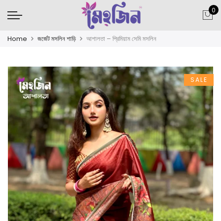
0
Home
জর্জেট মসলিন শাড়ি
আশালতা – প্রিমিয়াম সেমি মসলিন
SALE