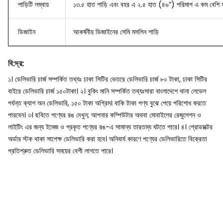
শাড়িটি লম্বায়
১৩.৫ হাত শাড়ি এবং বহর এ ২.৫ হাত (৪৬”) পরিমাপ এ কম বেশি হ
ডিজাইন
আকর্ষনীয় ডিজাইনের সেমি মসলিন শাড়ি
বি
:
দ্র
:
১। ডেলিভারি চার্জ সম্পর্কিত তথ্যঃ ঢাকা সিটির ভেতরে ডেলিভারি চার্জ ৮০ টাকা, ঢাকা সিটির
বাইরে ডেলিভারি চার্জ ১৫০টাকা।
২। বুকিং মানি সম্পর্কিত তথ্যঃসারা বাংলাদেশে থানা লেভেল
পর্যন্ত ক্যাশ অন ডেলিভারি, ১৫০ টাকা অগ্রিম। বাকি টাকা পণ্য বুঝে পেয়ে পরিশোধ করতে
পারবেন।
৩। ছবিতে পণ্যের রঙ দেখুন; আপনার কম্পিউটার অথবা মোবাইলের রেজুলেশন ও
লাইটিং এর জন্য ইমেজ ও প্রকৃত পণ্যের রঙ-এ সামান্য তারতম্য ঘটতে পারে।
৪। প্রোডাক্টের
অর্ডার স্টক থাকা সাপেক্ষ ডেলিভারি করা হবে। অনিবার্য কারণে পণ্যের ডেলিভারিতে বিক্রেতা
প্রতিশ্রুত ডেলিভারি সময়ের বেশী লাগতে পারে।