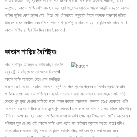
পাড়ের কাতান শাড়ি ব্যবহার করে থাকেন অনেক নারীরা। সাধারণত উৎসবে, পার্টিতে, বিয়ের
অনুষ্ঠানে, কাতান শাড়ি বেশি ব্যবহার করা হয়। আনন্দঘন মুহুর্তকে আরও আনন্দিত করতে কাতান
শাড়ির জুড়ির কোন তুলনা নেই। বিয়ে এবং বৌভাতের অনুষ্ঠানে বিয়ের কনেকে কারুকার্য মন্ডিত
উজ্জ্বল রঙের দেখাতে বেনারসি বা কাতান শাড়ি পড়িয়ে সাজানো হয়। আধুনিকতার সাথে সাথে
কাতান শাড়ির চাহিদা দিন দিন বেড়েই চলেছে।
কাতান শাড়ির বৈশিষ্ট্যঃ
কাতান শাড়ির ঐতিহ্য ও আভিজাত্য বাঙালি
বধুর সৌন্দর্য বাড়িয়ে তোলে আরো দ্বিগুণে।
কাতান শাড়ি আমাদের দেশে বেশ জনপ্রিয়
লাভ পাচ্ছে। মেয়েরা বেড়াতে গেলে বা অনুষ্ঠানে গেলে প্রথম পছন্দের তালিকায় প্রথম কাতান
শাড়িকে রাখে। কারন এ শাড়ি খুব সহজেই সামলানো যায়। এর ওজন হাল্কা এছাড়া এই শাড়ি
দেখতে খুব সুন্দর দেখায়। শাড়িতে থাকে নানান রকমের কারুকাজ। উজ্জ্বল রঙের যেকোনো শাড়ি
যেকোনো বয়সের নারীকে মানিয়ে তুলে খুব সহজেই। এক কালারের কাতান হলেও আঁচল আর পাড়ে
বিভিন্ন নকশা করা হয়। কাতান শাড়ির অন্যতম আকর্ষণ হচ্ছে এর উজ্জ্বলতা। যেটির কারনে খুব
গর্জিয়াস লুক দেখায়। নেট কাতান শাড়ি গুলো প্রায় সব নারীরাই ব্যবহার করতে পারে। যদিও
আন্তর্জাতিক অঙ্গনে শাড়ি বলতে আধুনিক ঘরানার শাড়িকেই জনপ্রিয় করা হয়েছে তবে