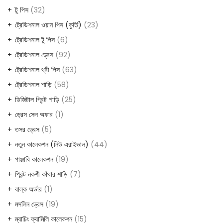
products
32
টু পিস
32
products
23
ট্রেডিশনাল ওয়ান পিস (কুর্তি)
23
products
6
ট্রেডিশনাল টু পিস
6
products
92
ট্রেডিশনাল ড্রেস
92
products
63
ট্রেডিশনাল থ্রী পিস
63
products
58
ট্রেডিশনাল শাড়ি
58
products
25
ডিজিটাল প্রিন্ট শাড়ি
25
products
1
ড্রেস সেল অফার
1
product
5
তসর ড্রেস
5
products
44
নতুন কালেকশন (নিউ এরাইভাল)
44
products
19
পাঞ্জাবি কালেকশন
19
products
7
প্রিন্ট নকশী কাঁথার শাড়ি
7
products
1
বাল্ক অর্ডার
1
product
19
মসলিন ড্রেস
19
products
15
ম্যাচিং ফ্যামিলি কালেকশন
15