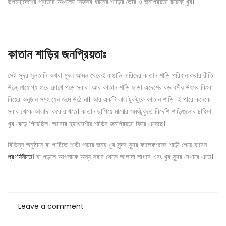
উপমহাদেশের প্রতিটি অঞ্চলেই নিজস্ব ধরনের শাড়ির তৈরি ও জনপ্রিয়তা রয়েছে খুব।
কাতান শাড়ির জনপ্রিয়তাঃ
সেই সুদূর সুলতানি অথবা মুঘল আমল থেকেই বাঙালি নারিদের কাতান শাড়ি পরিধান করার রীতি
উল্লেখযোগ্য হারে চোখে পড়ে সবার। আর কাতান শাড়ি ছাড়া এদেশের বড় ধর্মীয় উৎসব কিংবা
বিয়ের অনুষ্ঠান সমূহ যেন জমে উঠে না। আর একটি লাল টুকটুকে কাতান শাড়ি-ই পারে কনেকে
সবার থেকে আলাদা করে রাখতে। কাতান ছাপিয়ে মাঝের সময়টুকুতে বিদেশি শাড়িগুলোর চাহিদা
খুব বেড়ে গিয়েছিল। আাবার হঠাৎদেশীয় শাড়ির জনপ্রিয়তা ফিরে এসেছে।
বিভিন্ন অনুষ্ঠানে বা পার্টিতে শাড়ী পড়ার জন্য খুব সুন্দর সুন্দর কালেকশনের শাড়ী পেয়ে যাবেন
প্রণয়িনীতে
। যা পড়লে আপনাকে অন্য সবার থেকে আলাদা লাগবে এবং খুব সুন্দর দেখাবে এতে।
Leave a comment