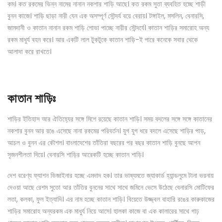
কম। কত রকমের ভিন্ন নামের নানান নকশার শাড়ি আছে। কত রকম সুতা ব্যবহিত হচ্ছে শাড়ী
বুনন কাজে। শাড়ি ছাড়া নারী যেন এক অসম্পূর্ণ সৌন্দর্য বয়ে বেরায়। টঙ্গাইল, মসলিন, বেনারসি,
জামদানী ও কাতান নানান রকম শাড়ি শোভা পাচ্ছে নারীর সৌন্দর্যে। কাতান শাড়ির সমারোহ অন্য
রকম মাধুর্য বহন করে। আর একটি লাল টুকটুকে কাতান শাড়ি-ই পারে কনেকে সবার থেকে
আলাদা করে রাখতে।
কাতান শাড়িঃ
শাড়ির ইতিহাস আর ঐতিহ্যের সঙ্গে মিশে রয়েছে কাতান শাড়ি। সময় বদলের সঙ্গে সঙ্গে কাতানের
নকশার বুনন আর রঙে এসেছে নানা রকমের পরিবর্তন। যুগ যুগ ধরে বদলে এসেছে শাড়ির পাড়,
আচল ও বুনন এর কৌশল। বাংলাদেশের তাঁতিরা বছরের পর বছর কাতান শাড়ি বুনছে আপন
সৃজনশীলতা দিয়ে। বেনারসি শাড়ির আরেকটি হচ্ছে কাতান শাড়ি।
দেশ বরেণ্য ফ্যাশন ডিজাইনার হচ্ছে এমদাদ হক। তার ভাষ্যমতে জ্যাকার্ড হ্যান্ডলুমে টানা ভরনায়
দেওয়া আছে রেশম সুতো আর তাঁতির বুননের সাথে সাথে জমিনে ভেসে উঠেছে বেনারসি মোটিফের
লতা, কলকা, ফুল ইত্যাদি। এর নাম হচ্ছে কাতান শাড়ি। বিয়েতে উজ্জ্বল বাহারি রঙের কারুকাজের
শাড়ির সমারোহ অন্যরকম এক মাধুর্য নিয়ে আসে। হালকা কাজে বা এক কালারের সাথে গাঢ়