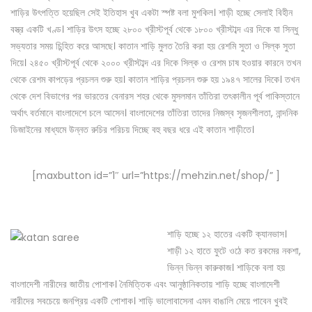
শাড়ির উৎপত্তি হয়েছিল সেই ইতিহাস খুব একটা স্পষ্ট বলা মুশকিল। শাড়ী হচ্ছে সেলাই বিহীন
বস্ত্র একটি খণ্ড। শাড়ির উৎস হচ্ছে ২৮০০ খ্রীস্টপূর্ব থেকে ১৮০০ খ্রীস্টাব্দ এর দিকে যা সিন্ধু
সভ্যতার সময় চিন্হিত করে আসছে। কাতান শাড়ি মুলত তৈরি করা হয় রেশমি সুতা ও সিল্ক সুতা
দিয়ে। ২৪৫০ খ্রীস্টপূর্ব থেকে ২০০০ খ্রীস্টাব্দ এর দিকে সিল্ক ও রেশম চাষ হওয়ার কারনে তখন
থেকে রেশম কাপড়ের প্রচলন শুরু হয়। কাতান শাড়ির প্রচলন শুরু হয় ১৯৪৭ সালের দিকে। তখন
থেকে দেশ বিভাগের পর ভারতের বেনারস শহর থেকে মুসলমান তাঁতিরা তৎকালীন পূর্ব পাকিস্তানে
অর্থাৎ বর্তমানে বাংলাদেশে চলে আসেন। বাংলাদেশের তাঁতিরা তাদের নিজস্ব সৃজনশীলতা, নান্দনিক
ডিজাইনের মাধ্যমে উন্নত রুচির পরিচয় দিচ্ছে বহু বছর ধরে এই কাতান শাড়ীতে।
[maxbutton id=”1″ url=”https://mehzin.net/shop/” ]
শাড়ি হচ্ছে ১২ হাতের একটি ক্যানভাস।
শাড়ী ১২ হাতে ফুটে ওঠে কত রকমের নকশা,
ভিন্ন ভিন্ন কারুকাজ। শাড়িকে বলা হয়
বাংলাদেশী নারীদের জাতীয় পোশাক। নৈমিত্তিক এবং আনুষ্ঠানিকতায় শাড়ি হচ্ছে বাংলাদেশী
নারীদের সবচেয়ে জনপ্রিয় একটি পোশাক। শাড়ি ভালোবাসেনা এমন বাঙালি মেয়ে পাবেন খুবই