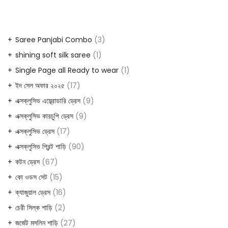
3
Saree Panjabi Combo
3
products
1
shining soft silk saree
1
product
1
Single Page all Ready to wear
1
product
17
ইদ সেল অফার ২০২৫
17
products
9
এক্সক্লুসিভ এম্ব্রোডারি ড্রেস
9
products
9
এক্সক্লুসিভ কারচুপি ড্রেস
9
products
17
এক্সক্লুসিভ ড্রেস
17
products
90
এক্সক্লুসিভ প্রিন্ট শাড়ি
90
products
67
কটন ড্রেস
67
products
15
কো ওডস সেট
15
products
16
ক্যাজুয়াল ড্রেস
16
products
2
চেরী সিল্ক শাড়ি
2
products
27
জর্জেট মসলিন শাড়ি
27