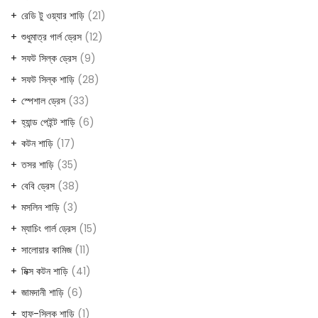
products
21
রেডি টু ওয়্যার শাড়ি
21
products
12
শুধুমাত্র গার্ল ড্রেস
12
products
9
সফট সিল্ক ড্রেস
9
products
28
সফট সিল্ক শাড়ি
28
products
33
স্পেশাল ড্রেস
33
products
6
হ্যান্ড পেইন্ট শাড়ি
6
products
17
কটন শাড়ি
17
products
35
তসর শাড়ি
35
products
38
বেবি ড্রেস
38
products
3
মসলিন শাড়ি
3
products
15
ম্যাচিং গার্ল ড্রেস
15
products
11
সালোয়ার কামিজ
11
products
41
মিক্স কটন শাড়ি
41
products
6
জামদানী শাড়ি
6
products
1
হাফ-সিল্ক শাড়ি
1