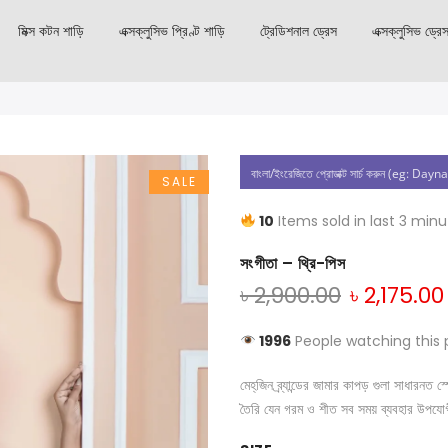
মিক্স কটন শাড়ি
এক্সক্লুসিভ প্রিণ্ট শাড়ি
ট্রেডিশনাল ড্রেস
এক্সক্লুসিভ ড্রে
SALE
10
Items sold in last 3 min
সংগীতা – থ্রি-পিস
৳
2,900.00
৳
2,175.00
1996
People watching this 
মেহ্‌জিন ব্র্যান্ডের জামার কাপড় গুলা সাধার
তৈরি যেন গরম ও শীত সব সময় ব্যবহার উপযো