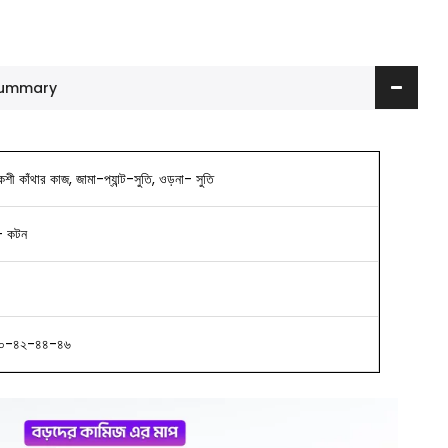
 Summary
কশী কাঁথার কাজ, জামা-প্যান্ট-সুতি, ওড়না- সুতি
- কটন
০-৪২-৪৪-৪৬