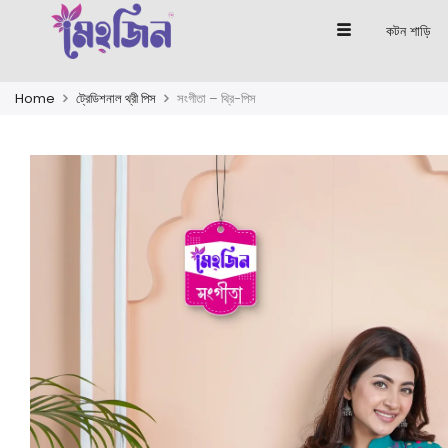
কটন শাড়ি
Home
ট্রেডিশনাল থ্রী পিস
সংগীতা – থ্রি-পিস