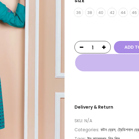
SIZE
36
38
40
42
44
46
ADD T
Delivery & Return
SKU:
N/A
Categories:
কটন ড্রেস
,
ট্রেডিশনাল ড্র
Tags:
ঈদ কালেকশন
,
থ্রি পিস