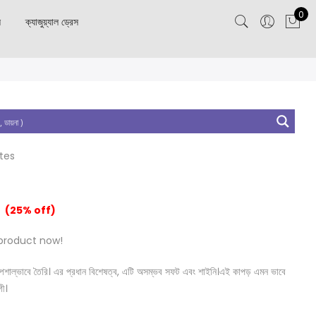
0
স
ক্যাজুয়্যাল ড্রেস
utes
(25% off)
product now!
নত স্পেশাল্ভাবে তৈরি। এর প্রধান বিশেষত্ব, এটি অসম্ভব সফট এবং শাইনি।এই কাপড় এমন ভাবে
গী।