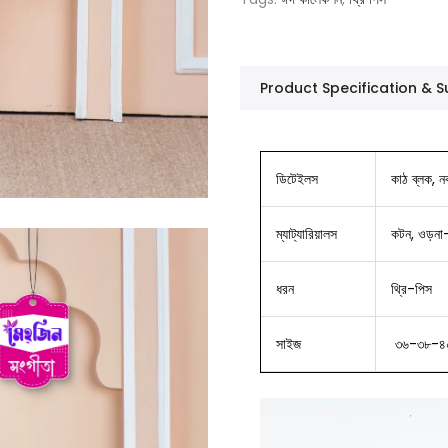
Product Specification &
ডিটেইলস
কাঠ ব্লক, ন
ম্যাট্যারিয়ালস
কটন, ওড়না
ধরন
থ্রি-পিস
সাইজ
৩৬-৩৮-৪