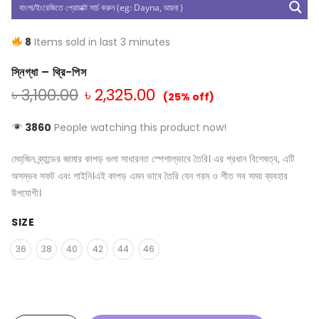
8
Items sold in last 3 minutes
স্নিগ্ধা – থ্রি-পিস
৳
3,100.00
৳
2,325.00
(25% off)
3860
People watching this product now!
মেহ্‌জিন ব্র্যান্ডের জামার কাপড় গুলা সাধারনত স্পেশাল্ভাবে তৈরি। এর প্রধান বিশেষত্ব, এটি
অসম্ভব সফট এবং শাইনি।এই কাপড় এমন ভাবে তৈরি যেন গরম ও শীত সব সময় ব্যবহার
উপযোগী।
SIZE
36
38
40
42
44
46