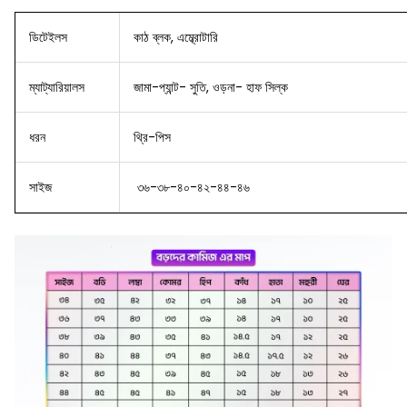
ডিটেইলস
কাঠ ব্লক, এম্ব্রোটারি
ম্যাট্যারিয়ালস
জামা-প্যান্ট- সুতি, ওড়না- হাফ সিল্ক
ধরন
থ্রি-পিস
সাইজ
৩৬-৩৮-৪০-৪২-৪৪-৪৬