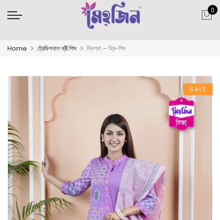
0
Home
ট্রেডিশনাল থ্রী পিস
স্নিগ্ধা – থ্রি-পিস
SALE