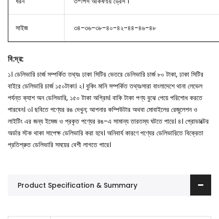
ধরন
৩-পিস আকর্ষণীয় ড্রেস ।
সাইজ
৩৪-৩৬-৩৮-৪০-৪২-৪৪-৪৬-৪৮
বি
:
দ্র
:
১। ডেলিভারি চার্জ সম্পর্কিত তথ্যঃ ঢাকা সিটির ভেতরে ডেলিভারি চার্জ ৮০ টাকা, ঢাকা সিটির
বাইরে ডেলিভারি চার্জ ১৫০টাকা।
২। বুকিং মানি সম্পর্কিত তথ্যঃসারা বাংলাদেশে থানা লেভেল
পর্যন্ত ক্যাশ অন ডেলিভারি, ১৫০ টাকা অগ্রিম। বাকি টাকা পণ্য বুঝে পেয়ে পরিশোধ করতে
পারবেন।
৩। ছবিতে পণ্যের রঙ দেখুন; আপনার কম্পিউটার অথবা মোবাইলের রেজুলেশন ও
লাইটিং এর জন্য ইমেজ ও প্রকৃত পণ্যের রঙ-এ সামান্য তারতম্য ঘটতে পারে।
৪। প্রোডাক্টের
অর্ডার স্টক থাকা সাপেক্ষ ডেলিভারি করা হবে। অনিবার্য কারণে পণ্যের ডেলিভারিতে বিক্রেতা
প্রতিশ্রুত ডেলিভারি সময়ের বেশী লাগতে পারে।
Product Specification & Summary