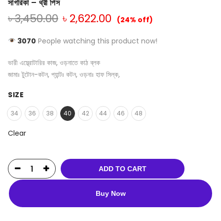
সাগরিকা – থ্রী পিস
৳
3,450.00
৳
2,622.00
(24% off)
3070
People watching this product now!
ভারী এম্ব্রোটারির কাজ, ওড়নাতে কাঠ ব্লক
জামাঃ টুটোন-কটন, প্যান্টঃ কটন, ওড়নাঃ হাফ সিল্ক,
SIZE
34
36
38
40
42
44
46
48
Clear
ADD TO CART
Buy Now