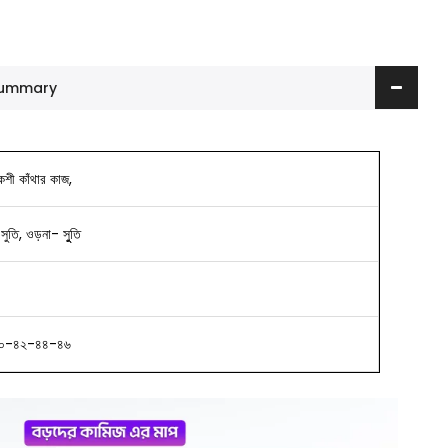
 Summary
কশী কাঁথার কাজ,
-সুতি, ওড়না- সুুতি
০-৪২-৪৪-৪৬