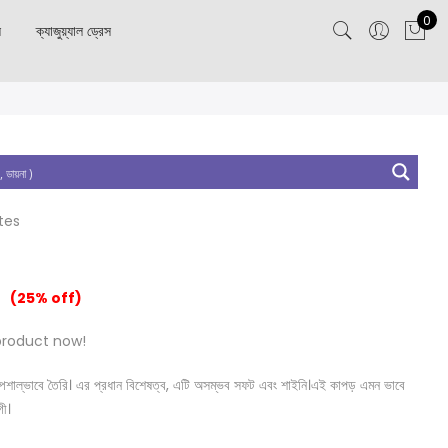
0
স
ক্যাজুয়্যাল ড্রেস
tes
(25% off)
product now!
নত স্পেশাল্ভাবে তৈরি। এর প্রধান বিশেষত্ব, এটি অসম্ভব সফট এবং শাইনি।এই কাপড় এমন ভাবে
গী।