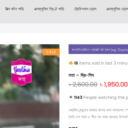
মিক্স কটন শাড়ি
এক্সক্লুসিভ প্রিণ্ট শাড়ি
ট্রেডিশনাল ড্রেস
এক্সক্লুসিভ ড্রে
SALE
16
Items sold in last 3 minu
লতা – থ্রি-পিস
৳
2,600.00
৳
1,950.00
1143
People watching this 
মেহ্‌জিন ব্র্যান্ডের জামার কাপড় গুলা সাধার
তৈরি যেন গরম ও শীত সব সময় ব্যবহার উপযো