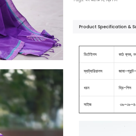
Product Specification &
ডিটেইলস
কাঠ ব্লক, ন
ম্যাট্যারিয়ালস
জামা-প্যান্ট
ধরন
থ্রি-পিস
সাইজ
৩৬-৩৮-৪