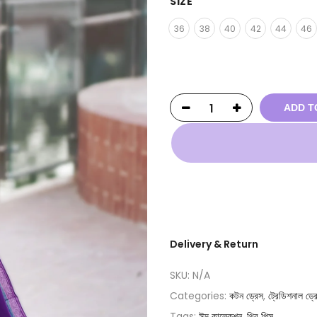
SIZE
36
38
40
42
44
46
ADD T
Delivery & Return
SKU:
N/A
Categories:
কটন ড্রেস
,
ট্রেডিশনাল ড্র
Tags:
ঈদ কালেকশন
,
থ্রি পিস