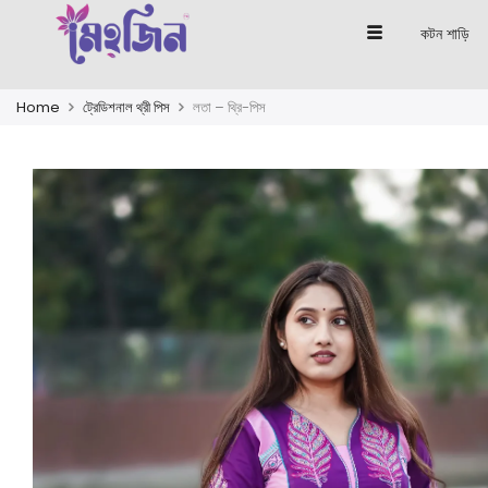
কটন শাড়ি
Home
ট্রেডিশনাল থ্রী পিস
লতা – থ্রি-পিস