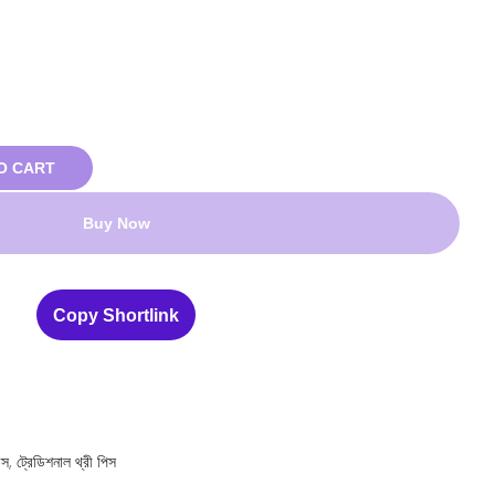
O CART
Buy Now
Copy Shortlink
েস
,
ট্রেডিশনাল থ্রী পিস