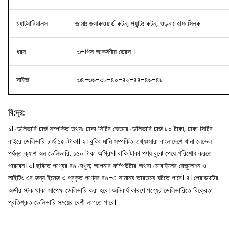
ম্যাট্যারিয়ালস
জামাঃ জ্যাকওয়ার্ড কটন, প্যান্টঃ কটন, ওড়নাঃ হাফ সিল্ক
ধরন
৩-পিস আকর্ষণীয় ড্রেস ।
সাইজ
৩৪-৩৬-৩৮-৪০-৪২-৪৪-৪৬-৪৮
বি
:
দ্র
:
১। ডেলিভারি চার্জ সম্পর্কিত তথ্যঃ ঢাকা সিটির ভেতরে ডেলিভারি চার্জ ৮০ টাকা, ঢাকা সিটির
বাইরে ডেলিভারি চার্জ ১৫০টাকা।
২। বুকিং মানি সম্পর্কিত তথ্যঃসারা বাংলাদেশে থানা লেভেল
পর্যন্ত ক্যাশ অন ডেলিভারি, ১৫০ টাকা অগ্রিম। বাকি টাকা পণ্য বুঝে পেয়ে পরিশোধ করতে
পারবেন।
৩। ছবিতে পণ্যের রঙ দেখুন; আপনার কম্পিউটার অথবা মোবাইলের রেজুলেশন ও
লাইটিং এর জন্য ইমেজ ও প্রকৃত পণ্যের রঙ-এ সামান্য তারতম্য ঘটতে পারে।
৪। প্রোডাক্টের
অর্ডার স্টক থাকা সাপেক্ষ ডেলিভারি করা হবে। অনিবার্য কারণে পণ্যের ডেলিভারিতে বিক্রেতা
প্রতিশ্রুত ডেলিভারি সময়ের বেশী লাগতে পারে।