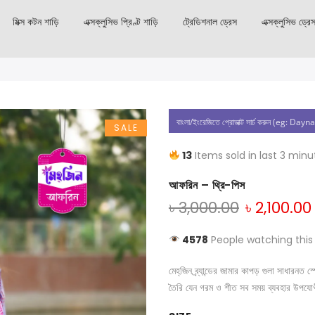
মিক্স কটন শাড়ি
এক্সক্লুসিভ প্রিণ্ট শাড়ি
ট্রেডিশনাল ড্রেস
এক্সক্লুসিভ ড্রে
SALE
13
Items sold in last 3 minu
আফরিন – থ্রি-পিস
৳
3,000.00
৳
2,100.00
4578
People watching this
মেহ্‌জিন ব্র্যান্ডের জামার কাপড় গুলা সাধার
তৈরি যেন গরম ও শীত সব সময় ব্যবহার উপযো