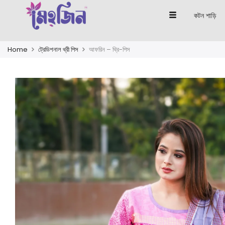
কটন শাড়ি
Home
ট্রেডিশনাল থ্রী পিস
আফরিন – থ্রি-পিস