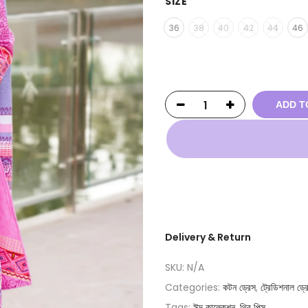
SIZE
36
38
40
42
44
46
ADD T
Delivery & Return
SKU:
N/A
Categories:
কটন ড্রেস
,
ট্রেডিশনাল ড্র
Tags:
ঈদ কালেকশন
,
থ্রি পিস