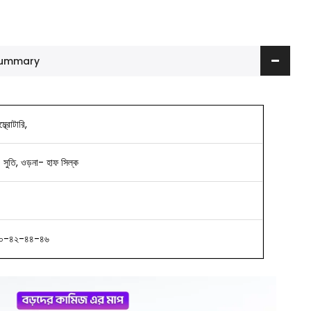
 Summary
্ব্রোটারি,
ট- সুতি, ওড়না- হাফ সিল্ক
০-৪২-৪৪-৪৬