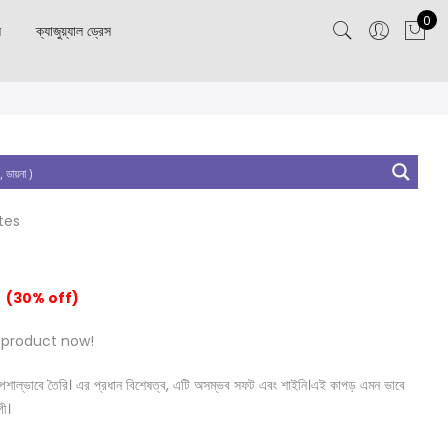
0
স
ক্যাজুয়্যাল ড্রেস
tes
(30% off)
 product now!
নত স্পেশাল্ভাবে তৈরি। এর প্রধান বিশেষত্ব, এটি অসম্ভব সফট এবং শাইনি।এই কাপড় এমন ভাবে
গী।