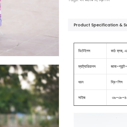
Product Specification &
ডিটেইলস
কাঠ ব্লক, এম
ম্যাট্যারিয়ালস
জামা-প্যান্
ধরন
থ্রি-পিস
সাইজ
৩৬-৩৮-৪