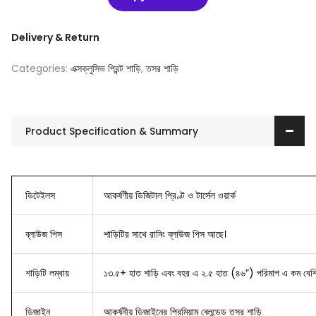
Delivery & Return
Categories:
এক্সক্লুসিভ প্রিন্ট শাড়ি
,
তসর শাড়ি
Product Specification & Summary
ডিটেইলস
আকর্ষণীয় ডিজিটাল প্রিণ্ট ও টার্সেল ওয়ার্ক
ব্লাউজ
পিস
শাড়িটির সাথে রানিং ব্লাউজ পিস আছে।
শাড়িটি লম্বায়
১৩.৫+ হাত শাড়ি এবং বহর এ ২.৫ হাত (৪৬”) পরিমাপ এ কম বেশি
ডিজাইন
আকর্ষনীয় ডিজাইনের
প্রিমিয়াম ব্লেন্ডেড তসর শাড়ি