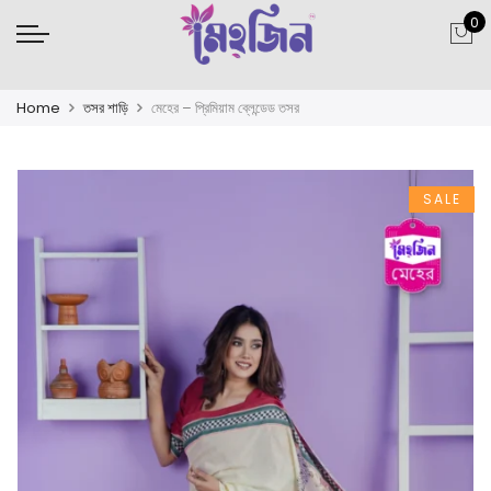
0
Home
তসর শাড়ি
মেহের – প্রিমিয়াম ব্লেন্ডেড তসর
SALE