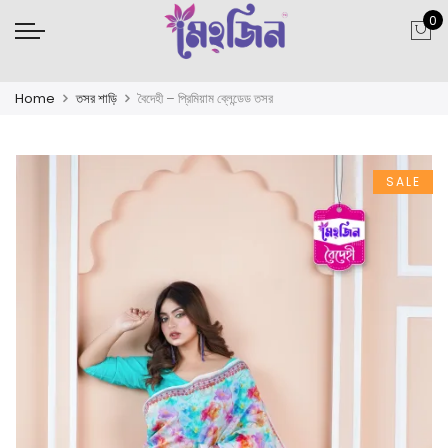
0
Home
তসর শাড়ি
বৈদেহী – প্রিমিয়াম ব্লেন্ডেড তসর
SALE