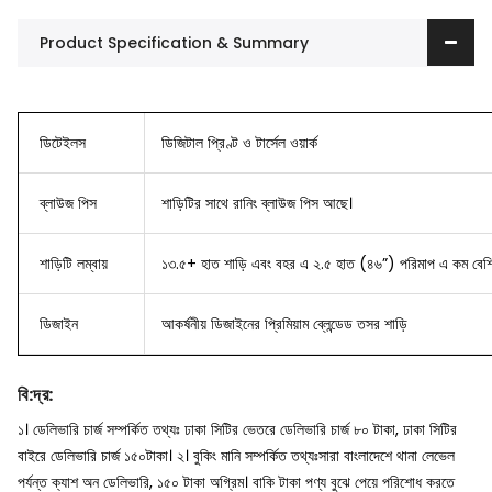
Product Specification & Summary
ডিটেইলস
ডিজিটাল প্রিণ্ট ও টার্সেল ওয়ার্ক
ব্লাউজ
পিস
শাড়িটির সাথে রানিং ব্লাউজ পিস আছে।
শাড়িটি লম্বায়
১৩.৫+ হাত শাড়ি এবং বহর এ ২.৫ হাত (৪৬”) পরিমাপ এ কম বেশি
ডিজাইন
আকর্ষনীয় ডিজাইনের
প্রিমিয়াম ব্লেন্ডেড তসর শাড়ি
বি
:
দ্র
:
১। ডেলিভারি চার্জ সম্পর্কিত তথ্যঃ ঢাকা সিটির ভেতরে ডেলিভারি চার্জ ৮০ টাকা, ঢাকা সিটির
বাইরে ডেলিভারি চার্জ ১৫০টাকা।
২। বুকিং মানি সম্পর্কিত তথ্যঃসারা বাংলাদেশে থানা লেভেল
পর্যন্ত ক্যাশ অন ডেলিভারি, ১৫০ টাকা অগ্রিম। বাকি টাকা পণ্য বুঝে পেয়ে পরিশোধ করতে