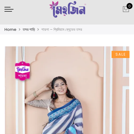
0
Home
তসর শাড়ি
শায়লা – প্রিমিয়াম ব্লেন্ডেড তসর
SALE