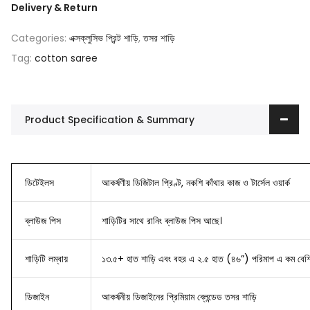
Delivery & Return
Categories:
এক্সক্লুসিভ প্রিন্ট শাড়ি
,
তসর শাড়ি
Tag:
cotton saree
Product Specification & Summary
ডিটেইলস
আকর্ষণীয় ডিজিটাল প্রিণ্ট, নকশি কাঁথার কাজ ও টার্সেল ওয়ার্ক
ব্লাউজ
পিস
শাড়িটির সাথে রানিং ব্লাউজ পিস আছে।
শাড়িটি লম্বায়
১৩.৫+ হাত শাড়ি এবং বহর এ ২.৫ হাত (৪৬”) পরিমাপ এ কম বেশি
ডিজাইন
আকর্ষনীয় ডিজাইনের
প্রিমিয়াম ব্লেন্ডেড তসর শাড়ি