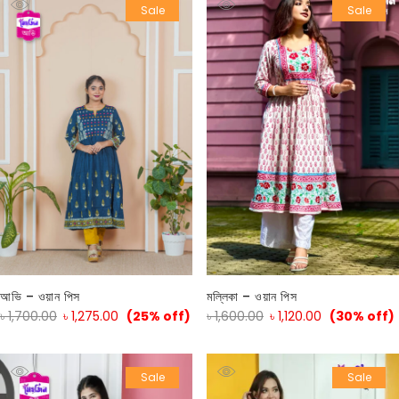
Sale
Sale
আভি – ওয়ান পিস
মল্লিকা – ওয়ান পিস
৳
1,700.00
৳
1,275.00
(25% off)
৳
1,600.00
৳
1,120.00
(30% off)
Sale
Sale