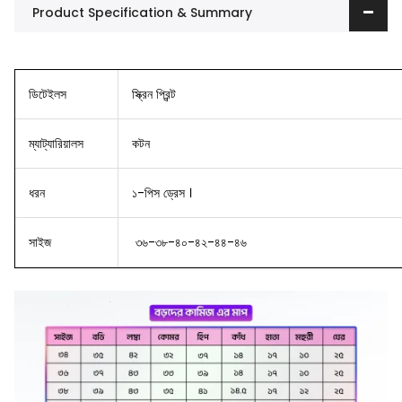
Product Specification & Summary
ডিটেইলস
স্ক্রিন প্রিন্ট
ম্যাট্যারিয়ালস
কটন
ধরন
১-পিস ড্রেস ।
সাইজ
৩৬-৩৮-৪০-৪২-৪৪-৪৬