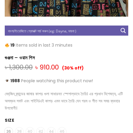
19
Items sold in last 3 minutes
গুঞ্জনা – ওয়ান পিস
৳
1,300.00
৳
910.00
(30% off)
1988
People watching this product now!
মেহ্‌জিন ব্র্যান্ডের জামার কাপড় গুলা সাধারনত স্পেশাল্ভাবে তৈরি। এর প্রধান বিশেষত্ব, এটি
অসম্ভব সফট এবং শাইনি।এই কাপড় এমন ভাবে তৈরি যেন গরম ও শীত সব সময় ব্যবহার
উপযোগী।
SIZE
36
38
40
42
44
46