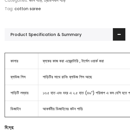
Categories:
কটন শাড়ি
,
ট্রেডিশনাল শাড়ি
Tag:
cotton saree
Product Specification & Summary
কালার
ব্লকের কাজ করা এম্ব্রোটারি , টার্সেল ওয়ার্ক করা
ব্লাউজ
পিস
শাড়িটির সাথে রানিং ব্লাউজ পিস আছে
শাড়িটি লম্বায়
১৩.৫ হাত এবং বহর এ ২.৫ হাত (৪৬”) পরিমাপ এ কম বেশি হতে প
ডিজাইন
আকর্ষনীয় ডিজাইনের কটন শাড়ি
বি
:
দ্র
: