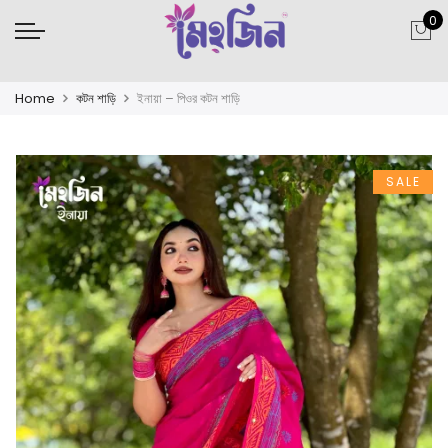
0
Home
কটন শাড়ি
ইনায়া – পিওর কটন শাড়ি
SALE