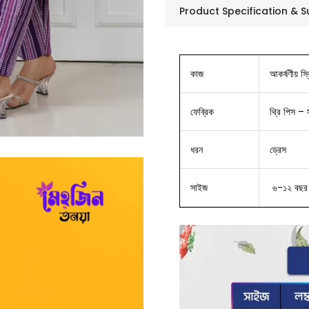
Product Specification &
কাজ
আকর্ষণীয় স্
ফেব্রিক
থ্রি পিস – 
ধরন
ড্রেস
সাইজ
৬-১২ বছর