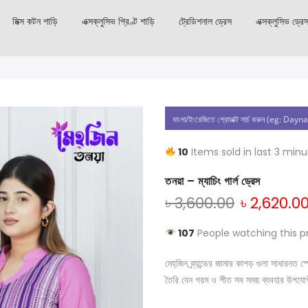
মিক্স কটন শাড়ি
এক্সক্লুসিভ প্রিণ্ট শাড়ি
ট্রেডিশনাল ড্রেস
এক্সক্লুসিভ ড্রে
10
Items sold in last 3 min
তনয়া – ম্যাচিং গার্ল ড্রেস
৳
3,600.00
৳
2,620.0
107
People watching this p
মেহ্‌জিন ব্র্যান্ডের জামার কাপড় গুলা সাধার
তৈরি যেন গরম ও শীত সব সময় ব্যবহার উপযো