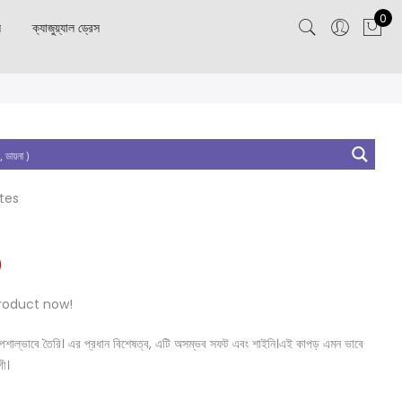
0
স
ক্যাজুয়্যাল ড্রেস
utes
0
roduct now!
নত স্পেশাল্ভাবে তৈরি। এর প্রধান বিশেষত্ব, এটি অসম্ভব সফট এবং শাইনি।এই কাপড় এমন ভাবে
গী।