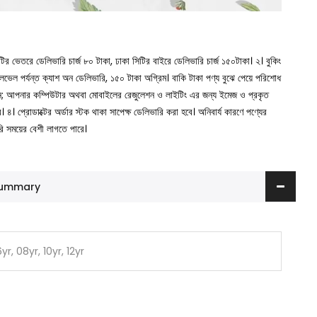
সিটির ভেতরে ডেলিভারি চার্জ ৮০ টাকা, ঢাকা সিটির বাইরে ডেলিভারি চার্জ ১৫০টাকা।
২। বুকিং
া লেভেল পর্যন্ত ক্যাশ অন ডেলিভারি, ১৫০ টাকা অগ্রিম। বাকি টাকা পণ্য বুঝে পেয়ে পরিশোধ
ুন; আপনার কম্পিউটার অথবা মোবাইলের রেজুলেশন ও লাইটিং এর জন্য ইমেজ ও প্রকৃত
ে।
৪। প্রোডাক্টের অর্ডার স্টক থাকা সাপেক্ষ ডেলিভারি করা হবে। অনিবার্য কারণে পণ্যের
রি সময়ের বেশী লাগতে পারে।
 Summary
yr, 08yr, 10yr, 12yr