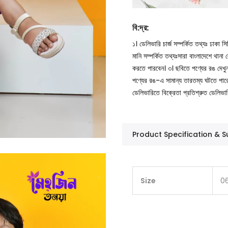
বি
:
দ্র
:
১। ডেলিভারি চার্জ সম্পর্কিত তথ্যঃ ঢাকা 
মানি সম্পর্কিত তথ্যঃসারা বাংলাদেশে থান
করতে পারবেন।
৩। ছবিতে পণ্যের রঙ দেখ
পণ্যের রঙ-এ সামান্য তারতম্য ঘটতে পার
ডেলিভারিতে বিক্রেতা প্রতিশ্রুত ডেলিভা
Product Specification &
Size
06