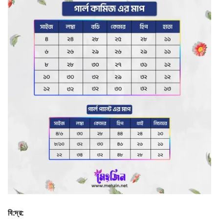
বি
:
দ্র
: