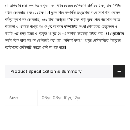
১। ডেলিভারি চার্জ সম্পর্কিত তথ্যঃ ঢাকা সিটির ভেতরে ডেলিভারি চার্জ ৮০ টাকা, ঢাকা সিটির
বাইরে ডেলিভারি চার্জ ১৫০টাকা।
২। বুকিং মানি সম্পর্কিত তথ্যঃসারা বাংলাদেশে থানা লেভেল
পর্যন্ত ক্যাশ অন ডেলিভারি, ১৫০ টাকা অগ্রিম। বাকি টাকা পণ্য বুঝে পেয়ে পরিশোধ করতে
পারবেন।
৩। ছবিতে পণ্যের রঙ দেখুন; আপনার কম্পিউটার অথবা মোবাইলের রেজুলেশন ও
লাইটিং এর জন্য ইমেজ ও প্রকৃত পণ্যের রঙ-এ সামান্য তারতম্য ঘটতে পারে।
৪। প্রোডাক্টের
অর্ডার স্টক থাকা সাপেক্ষ ডেলিভারি করা হবে। অনিবার্য কারণে পণ্যের ডেলিভারিতে বিক্রেতা
প্রতিশ্রুত ডেলিভারি সময়ের বেশী লাগতে পারে।
Product Specification & Summary
Size
06yr, 08yr, 10yr, 12yr