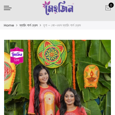
0
Home
ম্যাচিং গার্ল ড্রেস
তৃণা – কো-ওডস ম্যাচিং গার্ল ড্রেস