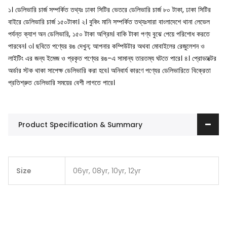
১। ডেলিভারি চার্জ সম্পর্কিত তথ্যঃ ঢাকা সিটির ভেতরে ডেলিভারি চার্জ ৮০ টাকা, ঢাকা সিটির
বাইরে ডেলিভারি চার্জ ১৫০টাকা।
২। বুকিং মানি সম্পর্কিত তথ্যঃসারা বাংলাদেশে থানা লেভেল
পর্যন্ত ক্যাশ অন ডেলিভারি, ১৫০ টাকা অগ্রিম। বাকি টাকা পণ্য বুঝে পেয়ে পরিশোধ করতে
পারবেন।
৩। ছবিতে পণ্যের রঙ দেখুন; আপনার কম্পিউটার অথবা মোবাইলের রেজুলেশন ও
লাইটিং এর জন্য ইমেজ ও প্রকৃত পণ্যের রঙ-এ সামান্য তারতম্য ঘটতে পারে।
৪। প্রোডাক্টের
অর্ডার স্টক থাকা সাপেক্ষ ডেলিভারি করা হবে। অনিবার্য কারণে পণ্যের ডেলিভারিতে বিক্রেতা
প্রতিশ্রুত ডেলিভারি সময়ের বেশী লাগতে পারে।
Product Specification & Summary
Size
06yr, 08yr, 10yr, 12yr