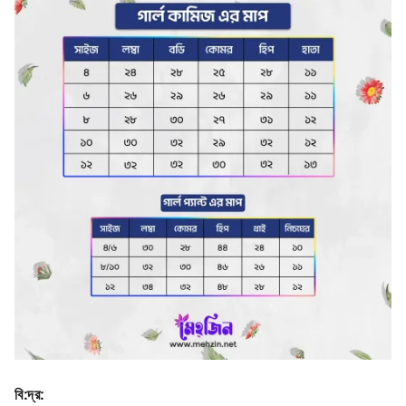
বি
:
দ্র
: