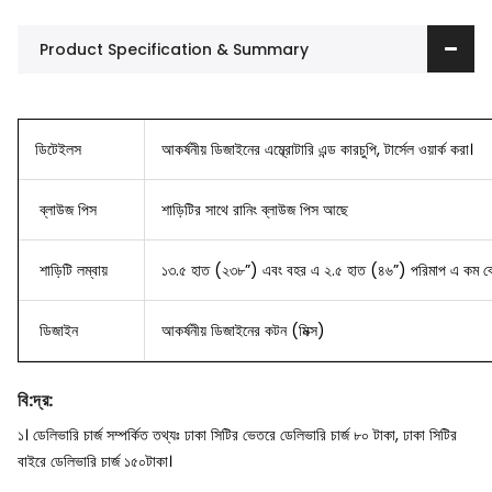
Product Specification & Summary
ডিটেইলস
আকর্ষনীয় ডিজাইনের এম্ব্রোটারি এন্ড কারচুপি, টার্সেল ওয়ার্ক করা।
ব্লাউজ
পিস
শাড়িটির সাথে রানিং ব্লাউজ পিস আছে
শাড়িটি লম্বায়
১৩.৫ হাত (২৩৮”) এবং বহর এ ২.৫ হাত (৪৬”) পরিমাপ এ কম বে
ডিজাইন
আকর্ষনীয় ডিজাইনের কটন (মিক্স)
বি
:
দ্র
:
১। ডেলিভারি চার্জ সম্পর্কিত তথ্যঃ ঢাকা সিটির ভেতরে ডেলিভারি চার্জ ৮০ টাকা, ঢাকা সিটির
বাইরে ডেলিভারি চার্জ ১৫০টাকা।