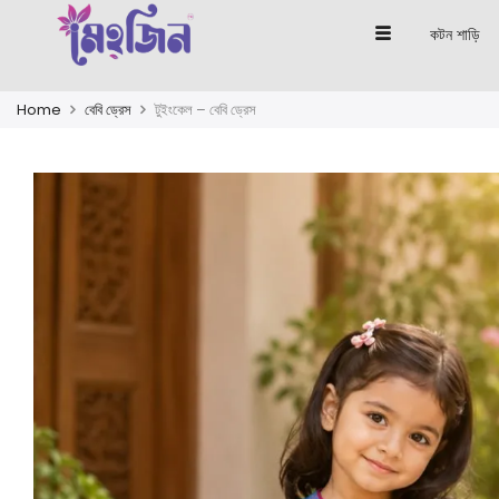
কটন শাড়ি
Home
বেবি ড্রেস
টুইংকেল – বেবি ড্রেস