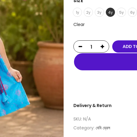
SIZE
1y
2y
3y
4y
5y
6y
Clear
ADD T
Delivery & Return
SKU:
N/A
Category:
বেবি ড্রেস