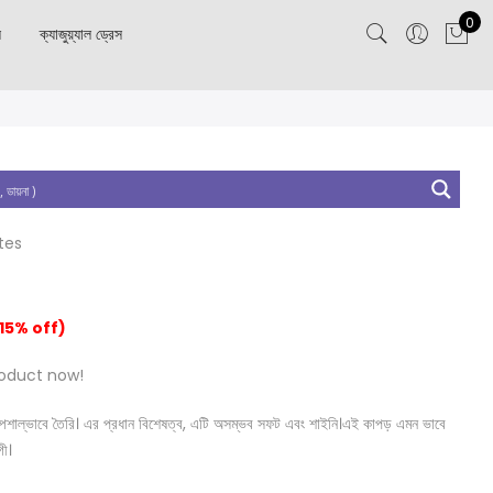
0
স
ক্যাজুয়্যাল ড্রেস
tes
15% off)
roduct now!
নত স্পেশাল্ভাবে তৈরি। এর প্রধান বিশেষত্ব, এটি অসম্ভব সফট এবং শাইনি।এই কাপড় এমন ভাবে
গী।