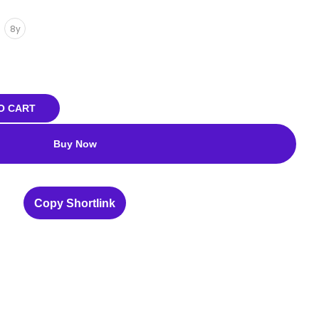
8y
O CART
Buy Now
Copy Shortlink