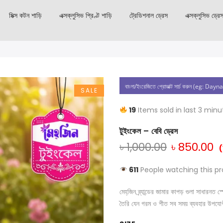
মিক্স কটন শাড়ি
এক্সক্লুসিভ প্রিণ্ট শাড়ি
ট্রেডিশনাল ড্রেস
এক্সক্লুসিভ ড্রে
SALE
19
Items sold in last 3 minu
টুইংকেল – বেবি ড্রেস
৳
1,000.00
৳
850.00
(
611
People watching this p
মেহ্‌জিন ব্র্যান্ডের জামার কাপড় গুলা সাধার
তৈরি যেন গরম ও শীত সব সময় ব্যবহার উপযো